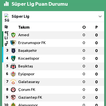
Süper Lig Puan Durumu
Süper Lig
#
Takım
O
P
1
Amed
0
0
2
Erzurumspor FK
0
0
3
Başakşehir
0
0
4
Kocaelispor
0
0
5
Beşiktaş
0
0
6
Eyüpspor
0
0
7
Galatasaray
0
0
8
Çorum FK
0
0
9
Gaziantep FK
0
0
10
Alanyaspor
0
0