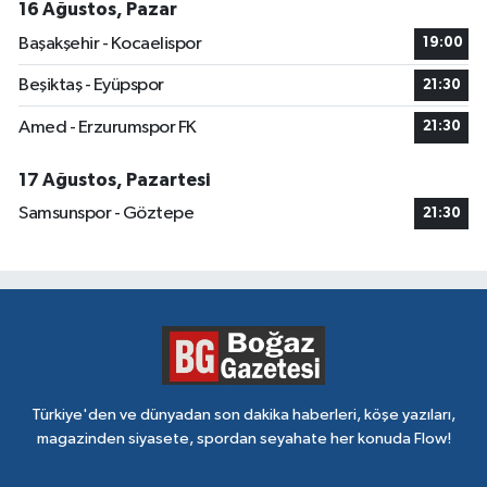
16 Ağustos, Pazar
Başakşehir - Kocaelispor
19:00
Beşiktaş - Eyüpspor
21:30
Amed - Erzurumspor FK
21:30
17 Ağustos, Pazartesi
Samsunspor - Göztepe
21:30
Türkiye'den ve dünyadan son dakika haberleri, köşe yazıları,
magazinden siyasete, spordan seyahate her konuda Flow!