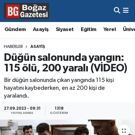
Asayiş
Hava Durumu
Gündem
Asayiş
Siyaset
Eğitim
Yerel
Üniv
Eğitim
Trafik Durumu
HABERLER
ASAYIŞ
Ekonomi
Süper Lig Puan Durumu ve Fikstür
Düğün salonunda yangın:
115 ölü, 200 yaralı (VİDEO)
Gündem
Tüm Manşetler
Bir düğün salonunda çıkan yangında 115 kişi
Kültür ve Sanat
Son Dakika Haberleri
hayatını kaybederken, en az 200 kişi de
yaralandı.
Magazin
Haber Arşivi
27.09.2023 - 09:31
1318
YAYINLANMA
GÖSTERIM
Resmi İlanlar
Sağlık