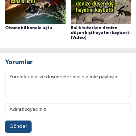
Otomobil kanala uçtu
Balık tutarken denize
düşen kişi hayatını kaybetti
(Video)
Yorumlar
Gönder