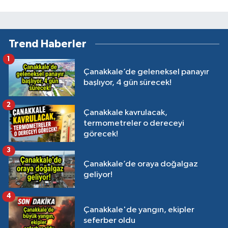
Trend Haberler
1
Çanakkale’de geleneksel panayır
başlıyor, 4 gün sürecek!
2
Çanakkale kavrulacak,
termometreler o dereceyi
görecek!
3
Çanakkale’de oraya doğalgaz
geliyor!
4
Çanakkale'de yangın, ekipler
seferber oldu