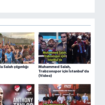
 Salah çılgınlığı
Muhammed Salah,
Trabzonspor için İstanbul’da
(Video)