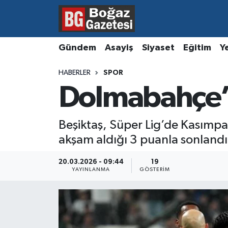
Asayiş
Hava Durumu
Gündem
Asayiş
Siyaset
Eğitim
Y
Eğitim
Trafik Durumu
HABERLER
SPOR
Dolmabahçe’d
Ekonomi
Süper Lig Puan Durumu ve Fikstür
Gündem
Tüm Manşetler
Beşiktaş, Süper Lig’de Kasımpa
akşam aldığı 3 puanla sonlandı
Kültür ve Sanat
Son Dakika Haberleri
20.03.2026 - 09:44
19
Magazin
Haber Arşivi
YAYINLANMA
GÖSTERIM
Resmi İlanlar
Sağlık