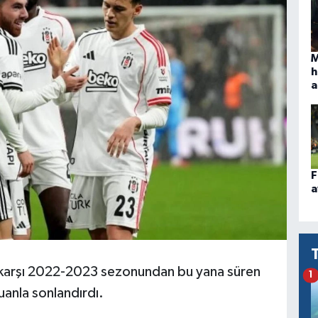
M
h
a
F
a
 karşı 2022-2023 sezonundan bu yana süren
1
uanla sonlandırdı.