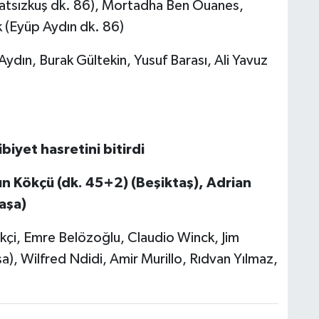
anatsızkuş dk. 86), Mortadha Ben Ouanes,
 (Eyüp Aydın dk. 86)
Aydın, Burak Gültekin, Yusuf Barası, Ali Yavuz
un Kökçü (dk. 45+2) (Beşiktaş), Adrian
aşa)
çi, Emre Belözoğlu, Claudio Winck, Jim
a), Wilfred Ndidi, Amir Murillo, Rıdvan Yılmaz,