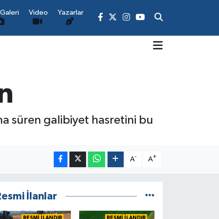
Galeri
Video
Yazarlar
n
 süren galibiyet hasretini bu
-
+
A
A
esmi İlanlar
RESMİ İLANDIR
RESMİ İLANDIR