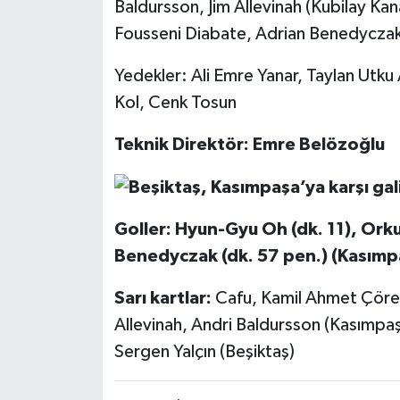
Baldursson, Jim Allevinah (Kubilay K
Fousseni Diabate, Adrian Benedyczak
Yedekler: Ali Emre Yanar, Taylan Utku 
Kol, Cenk Tosun
Teknik Direktör: Emre Belözoğlu
Goller: Hyun-Gyu Oh (dk. 11), Ork
Benedyczak (dk. 57 pen.) (Kasımp
Sarı kartlar:
Cafu, Kamil Ahmet Çörek
Allevinah, Andri Baldursson (Kasımpaş
Sergen Yalçın (Beşiktaş)