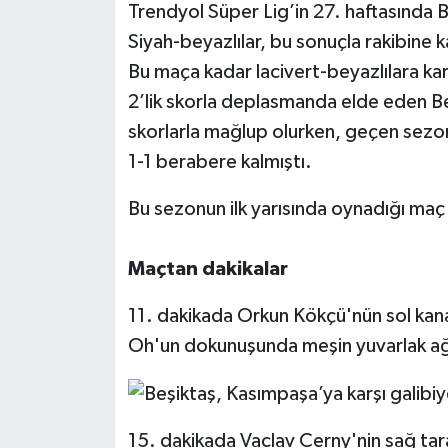
Trendyol Süper Lig’in 27. haftasında B
Siyah-beyazlılar, bu sonuçla rakibine k
Bu maça kadar lacivert-beyazlılara ka
2’lik skorla deplasmanda elde eden B
skorlarla mağlup olurken, geçen sezo
1-1 berabere kalmıştı.
Bu sezonun ilk yarısında oynadığı maç da
Maçtan dakikalar
11. dakikada Orkun Kökçü'nün sol kan
Oh'un dokunuşunda meşin yuvarlak ağl
15. dakikada Vaclav Cerny'nin sağ tara