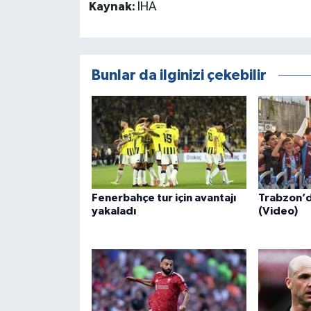
Kaynak:
İHA
Bunlar da ilginizi çekebilir
Fenerbahçe tur için avantajı
Trabzon’da
yakaladı
(Video)