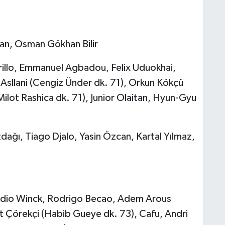
an, Osman Gökhan Bilir
rillo, Emmanuel Agbadou, Felix Uduokhai,
n Asllani (Cengiz Ünder dk. 71), Orkun Kökçü
Milot Rashica dk. 71), Junior Olaitan, Hyun-Gyu
ağı, Tiago Djalo, Yasin Özcan, Kartal Yılmaz,
audio Winck, Rodrigo Becao, Adem Arous
 Çörekçi (Habib Gueye dk. 73), Cafu, Andri