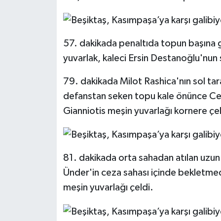
57. dakikada penaltıda topun başına
yuvarlak, kaleci Ersin Destanoğlu'nun s
79. dakikada Milot Rashica'nın sol tara
defanstan seken topu kale önünce Ce
Gianniotis meşin yuvarlağı kornere çel
81. dakikada orta sahadan atılan uzun
Ünder'in ceza sahası içinde bekletme
meşin yuvarlağı çeldi.