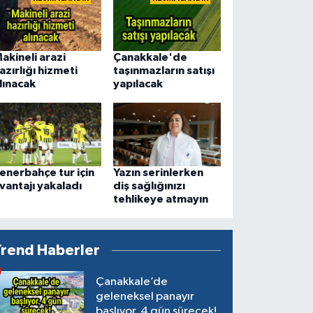
akineli arazi
Çanakkale'de
azırlığı hizmeti
taşınmazların satışı
lınacak
yapılacak
enerbahçe tur için
Yazın serinlerken
vantajı yakaladı
diş sağlığınızı
tehlikeye atmayın
Trend Haberler
Çanakkale’de
geleneksel panayır
başlıyor, 4 gün sürecek!