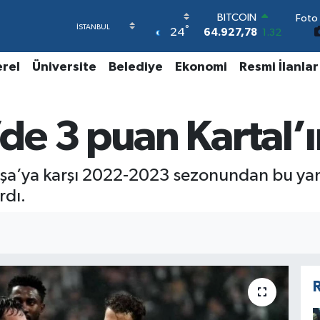
Foto 
DOLAR
°
24
47,5894
0.08
EURO
55,0398
-0.02
erel
Üniversite
Belediye
Ekonomi
Resmi İlanlar
STERLİN
64,1581
0.16
GRAM ALTIN
e 3 puan Kartal’ı
6508.83
4.44
BİST100
13.703
11
BITCOIN
şa’ya karşı 2022-2023 sezonundan bu yana
64.927,78
1.32
rdı.
R