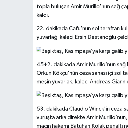
topla buluşan Amir Murillo'nun sağ ç
kaldı.
22. dakikada Cafu'nun sol taraftan ku
yuvarlağı kaleci Ersin Destanoğlu çeld
45+2. dakikada Amir Murillo'nun sağ 
Orkun Kökçü'nün ceza sahası içi sol t
meşin yuvarlak, kaleci Andreas Giannio
53. dakikada Claudio Winck'in ceza sah
vuruşta arka direkte Amir Murillo'nun
maçın hakemi Batuhan Kolak penaltı n