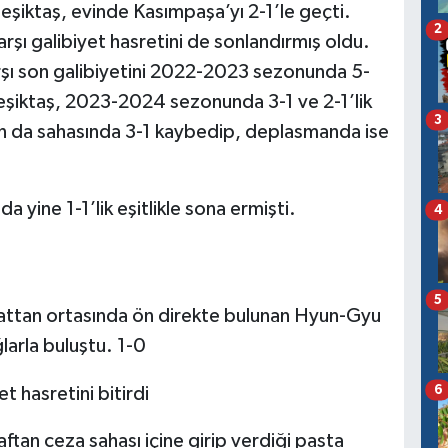
eşiktaş, evinde Kasımpaşa’yı 2-1’le geçti.
2
arşı galibiyet hasretini de sonlandırmış oldu.
rşı son galibiyetini 2022-2023 sezonunda 5-
eşiktaş, 2023-2024 sezonunda 3-1 ve 2-1’lik
3
n da sahasında 3-1 kaybedip, deplasmanda ise
 yine 1-1’lik eşitlikle sona ermişti.
4
5
attan ortasında ön direkte bulunan Hyun-Gyu
arla buluştu. 1-0
6
ftan ceza sahası içine girip verdiği pasta