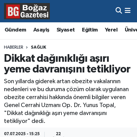
Asayiş
Hava Durumu
Gündem
Asayiş
Siyaset
Eğitim
Yerel
Üniv
Eğitim
Trafik Durumu
HABERLER
SAĞLIK
Ekonomi
Süper Lig Puan Durumu ve Fikstür
Dikkat dağınıklığı aşırı
yeme davranışını tetikliyor
Gündem
Tüm Manşetler
Son yıllarda giderek artan obezite vakalarının
Kültür ve Sanat
Son Dakika Haberleri
nedenleri ve bu duruma çözüm olarak uygulanan
obezite cerrahisi hakkında önemli bilgiler veren
Magazin
Haber Arşivi
Genel Cerrahi Uzmanı Op. Dr. Yunus Topal,
"Dikkat dağınıklığı aşırı yeme davranışını
Resmi İlanlar
tetikliyor" dedi.
Sağlık
07.07.2025 - 15:25
22