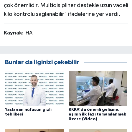
çok önemlidir. Multidisipliner destekle uzun vadeli
kilo kontrolü sağlanabilir" ifadelerine yer verdi.
Kaynak:
İHA
Bunlar da ilginizi çekebilir
Yaşlanan nüfusun gizli
KKKA’da önemli gelişme;
tehlikesi
aşının ilk fazı tamamlanmak
üzere (Video)