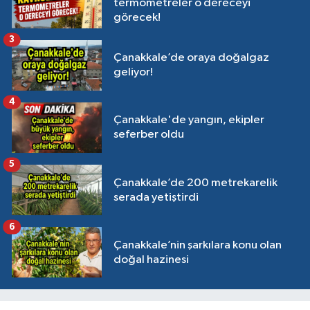
termometreler o dereceyi
görecek!
3
Çanakkale’de oraya doğalgaz
geliyor!
4
Çanakkale'de yangın, ekipler
seferber oldu
5
Çanakkale’de 200 metrekarelik
serada yetiştirdi
6
Çanakkale’nin şarkılara konu olan
doğal hazinesi