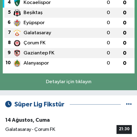
4
Kocaelispor
0
0
5
Beşiktaş
0
0
6
Eyüpspor
0
0
7
Galatasaray
0
0
8
Çorum FK
0
0
9
Gaziantep FK
0
0
10
Alanyaspor
0
0
Detaylar için tıklayın
Süper Lig Fikstür
14 Ağustos, Cuma
Galatasaray - Çorum FK
21:30