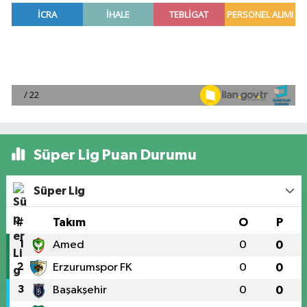
Süper Lig Puan Durumu
Süper Lig
#
Takım
O
P
1
Amed
0
0
2
Erzurumspor FK
0
0
3
Başakşehir
0
0