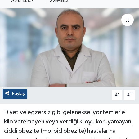
YAYINLANMA
GÖSTERIM
Paylaş
-
+
A
A
Diyet ve egzersiz gibi geleneksel yöntemlerle
kilo veremeyen veya verdiği kiloyu koruyamayan,
ciddi obezite (morbid obezite) hastalarına