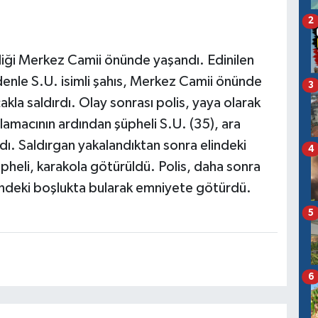
2
tliği Merkez Camii önünde yaşandı. Edinilen
denle S.U. isimli şahıs, Merkez Camii önünde
3
kla saldırdı. Olay sonrası polis, yaya olarak
amacının ardından şüpheli S.U. (35), ara
ndı. Saldırgan yakalandıktan sonra elindeki
4
üpheli, karakola götürüldü. Polis, daha sonra
nündeki boşlukta bularak emniyete götürdü.
5
6