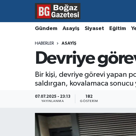
Asayiş
Hava Durumu
Gündem
Asayiş
Siyaset
Eğitim
Y
Eğitim
Trafik Durumu
HABERLER
ASAYIŞ
Devriye görevi
Ekonomi
Süper Lig Puan Durumu ve Fikstür
Gündem
Tüm Manşetler
Bir kişi, devriye görevi yapan p
saldırgan, kovalamaca sonucu y
Kültür ve Sanat
Son Dakika Haberleri
07.07.2025 - 23:13
182
Magazin
Haber Arşivi
YAYINLANMA
GÖSTERIM
Resmi İlanlar
Sağlık