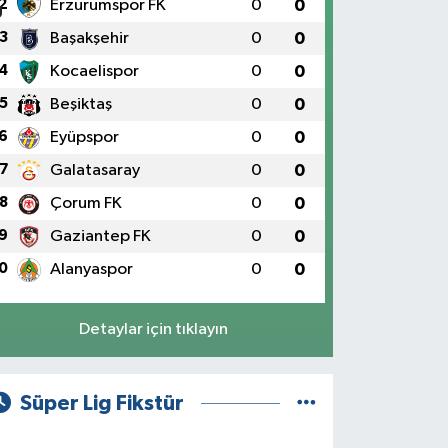
2
Erzurumspor FK
0
0
3
Başakşehir
0
0
4
Kocaelispor
0
0
5
Beşiktaş
0
0
6
Eyüpspor
0
0
7
Galatasaray
0
0
8
Çorum FK
0
0
9
Gaziantep FK
0
0
0
Alanyaspor
0
0
Detaylar için tıklayın
Süper Lig Fikstür