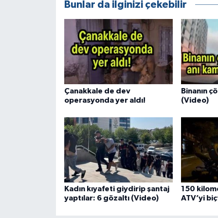
Bunlar da ilginizi çekebilir
Çanakkale de dev
Binanın ç
operasyonda yer aldı!
(Video)
Kadın kıyafeti giydirip şantaj
150 kilome
yaptılar: 6 gözaltı (Video)
ATV’yi biç