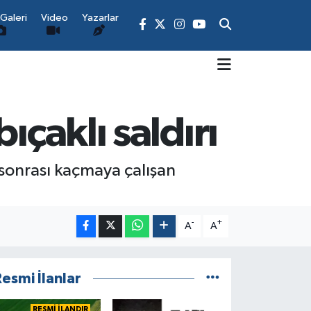
Galeri
Video
Yazarlar
ıçaklı saldırı
y sonrası kaçmaya çalışan
-
+
A
A
esmi İlanlar
RESMİ İLANDIR