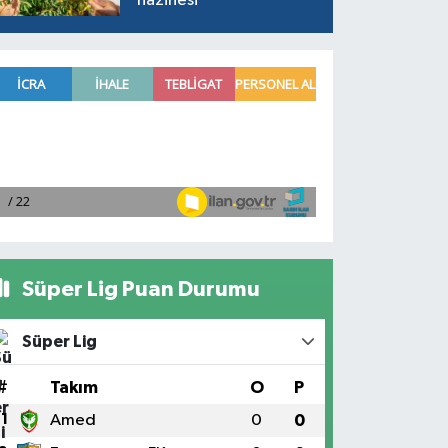
hazinesi
Süper Lig Puan Durumu
Süper Lig
#
Takım
O
P
1
Amed
0
0