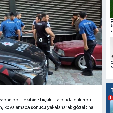
Ç
t
y
Ç
a
1
yapan polis ekibine bıçaklı saldırıda bulundu.
an, kovalamaca sonucu yakalanarak gözaltına