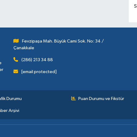
S
Fevzipaşa Mah. Büyük Cami Sok. No: 34 /
Çanakkale
(286) 213 34 88
e
er
[email protected]
afik Durumu
Puan Durumu ve Fikstür
ber Arşivi