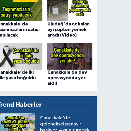
anakkale'de
Uludağ'da aç kalan
aşınmazların satışı
ayı çöpten yemek
apılacak
aradı (Video)
anakkale’de iki
Çanakkale de dev
ile yasa boğuldu
operasyonda yer
aldı!
Trend Haberler
Çanakkale’de
geleneksel panayır
başlıyor, 4 gün sürecek!