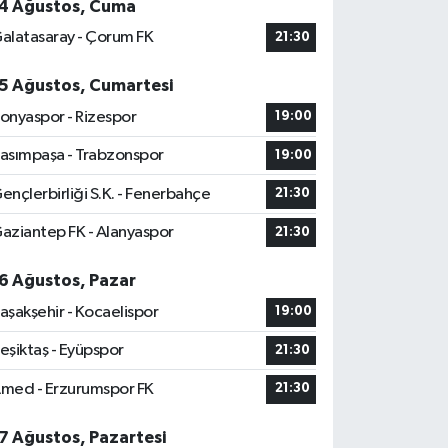
4 Ağustos, Cuma
alatasaray - Çorum FK
21:30
5 Ağustos, Cumartesi
onyaspor - Rizespor
19:00
asımpaşa - Trabzonspor
19:00
ençlerbirliği S.K. - Fenerbahçe
21:30
aziantep FK - Alanyaspor
21:30
6 Ağustos, Pazar
aşakşehir - Kocaelispor
19:00
eşiktaş - Eyüpspor
21:30
med - Erzurumspor FK
21:30
7 Ağustos, Pazartesi