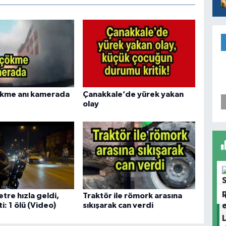
ökme anı kamerada
Çanakkale’de yürek yakan
olay
tre hızla geldi,
Traktör ile römork arasına
ti: 1 ölü (Video)
sıkışarak can verdi