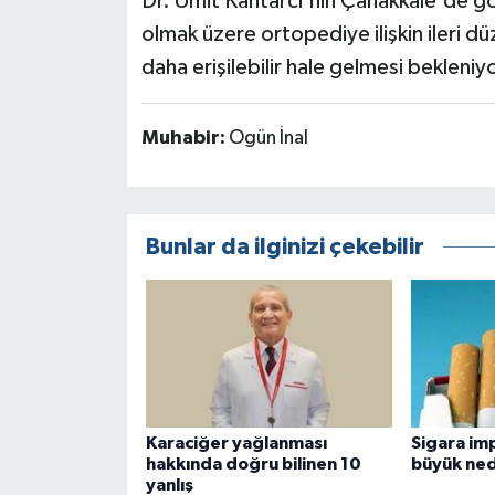
Dr. Ümit Kantarcı'nın Çanakkale'de gör
olmak üzere ortopediye ilişkin ileri dü
daha erişilebilir hale gelmesi bekleniyo
Muhabir:
Ogün İnal
Bunlar da ilginizi çekebilir
Karaciğer yağlanması
Sigara imp
hakkında doğru bilinen 10
büyük ned
yanlış