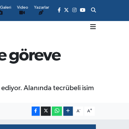
Galeri
Video
Yazarlar
e göreve
ediyor. Alanında tecrübeli isim
-
+
A
A