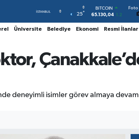
Foto 
BITCOIN
°
25
65.130,04
1.2
DOLAR
47,7436
0.18
erel
Üniversite
Belediye
Ekonomi
Resmi İlanlar
EURO
55,2510
0.32
STERLİN
ktor, Çanakkale’d
64,4811
0.38
GRAM ALTIN
6648.99
2.59
BİST100
13.773
-19
nde deneyimli isimler görev almaya devam 