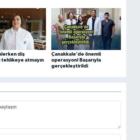
nlerken diş
Çanakkale’de önemli
ı tehlikeye atmayın
operasyon! Başarıyla
gerçekleştirildi