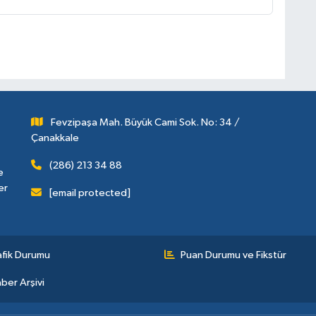
Fevzipaşa Mah. Büyük Cami Sok. No: 34 /
Çanakkale
(286) 213 34 88
e
er
[email protected]
afik Durumu
Puan Durumu ve Fikstür
ber Arşivi