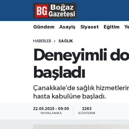
Asayiş
Hava Durumu
Gündem
Asayiş
Siyaset
Eğitim
Y
Eğitim
Trafik Durumu
HABERLER
SAĞLIK
Deneyimli do
Ekonomi
Süper Lig Puan Durumu ve Fikstür
Gündem
Tüm Manşetler
başladı
Kültür ve Sanat
Son Dakika Haberleri
Çanakkale’de sağlık hizmetleri
hasta kabulüne başladı.
Magazin
Haber Arşivi
22.05.2025 - 09:05
2263
Resmi İlanlar
YAYINLANMA
GÖSTERIM
Sağlık