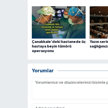
Çanakkale’deki hastanede üç
Yazın seri
hastaya beyin tümörü
sağlığınız
operasyonu
Yorumlar