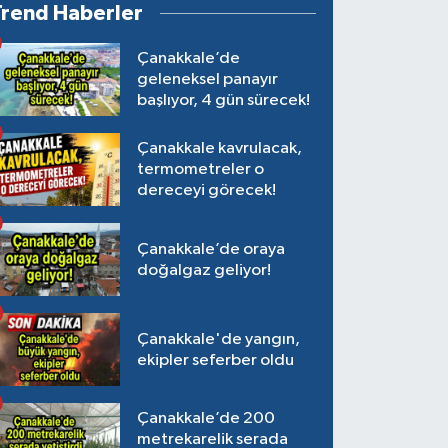
Trend Haberler
Çanakkale’de
geleneksel panayır
başlıyor, 4 gün sürecek!
Çanakkale kavrulacak,
termometreler o
dereceyi görecek!
Çanakkale’de oraya
doğalgaz geliyor!
Çanakkale'de yangın,
ekipler seferber oldu
Çanakkale’de 200
metrekarelik serada