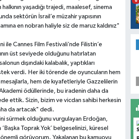
6
n halkının yaşadığı trajedi, maalesef, sinema
nda sektörün İsrail’e müzahir yapısının
tamına en nobran haliyle siz de maruz kaldınız"
 ile Cannes Film Festivali’nde Filistin’e
nın üst seviyede olduğunu hatırlatan
lonun dışındaki kalabalık, yaptıkları
tek verdi. Her iki törende de oyuncuların hem
 mesajlarla, hem de kıyafetleriyle Gazzelilerin
 Akademi ödüllerinde, bu iradenin daha da
 ettik. Sizin, bizim ve vicdan sahibi herkesin
aha da artacak" dedi.
zini sürmek olduğunu vurgulayan Erdoğan,
an ‘Başka Toprak Yok’ belgeselinizi, küresel
e önemli görüyorum. Yakalanan bu kamuoyu