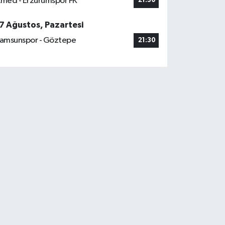
med - Erzurumspor FK
21:30
7 Ağustos, Pazartesi
amsunspor - Göztepe
21:30