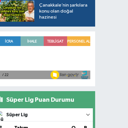
Çanakkale’nin şarkılara
konu olan doğal
hazinesi
Süper Lig Puan Durumu
Süper Lig
#
Takım
O
P