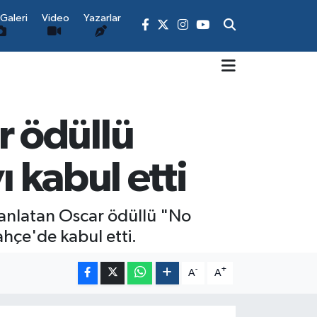
Galeri
Video
Yazarlar
 ödüllü
ı kabul etti
 anlatan Oscar ödüllü "No
hçe'de kabul etti.
-
+
A
A