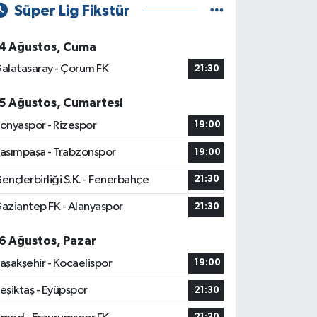
Süper Lig Fikstür
4 Ağustos, Cuma
alatasaray - Çorum FK
21:30
5 Ağustos, Cumartesi
onyaspor - Rizespor
19:00
asımpaşa - Trabzonspor
19:00
ençlerbirliği S.K. - Fenerbahçe
21:30
aziantep FK - Alanyaspor
21:30
6 Ağustos, Pazar
aşakşehir - Kocaelispor
19:00
eşiktaş - Eyüpspor
21:30