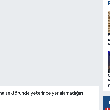
R
E
ç
a
Ç
a
y
ema sektöründe yeterince yer alamadığını
1