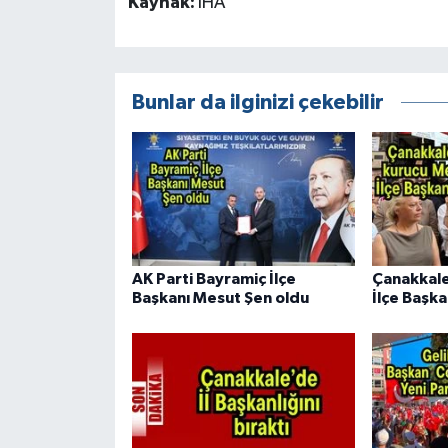
Kaynak:
İHA
Bunlar da ilginizi çekebilir
AK Parti Bayramiç İlçe
Çanakkal
Başkanı Mesut Şen oldu
İlçe Başka