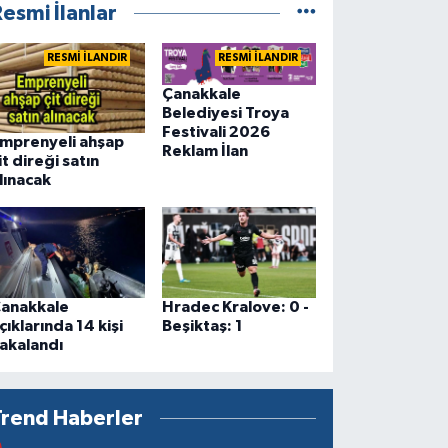
esmi İlanlar
RESMİ İLANDIR
RESMİ İLANDIR
Çanakkale
Belediyesi Troya
Festivali 2026
mprenyeli ahşap
Reklam İlan
it direği satın
lınacak
anakkale
Hradec Kralove: 0 -
çıklarında 14 kişi
Beşiktaş: 1
akalandı
Trend Haberler