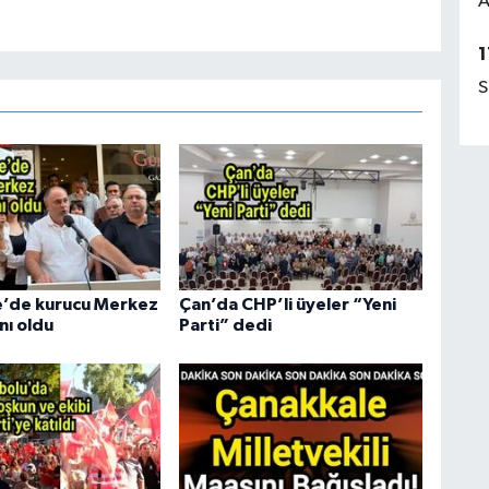
A
1
S
e’de kurucu Merkez
Çan’da CHP’li üyeler “Yeni
nı oldu
Parti” dedi