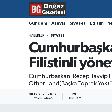
Asayiş
Hava Durumu
Gündem
Asayiş
Siyaset
Eğitim
Y
Eğitim
Trafik Durumu
HABERLER
SIYASET
Cumhurbaşkan
Ekonomi
Süper Lig Puan Durumu ve Fikstür
Gündem
Tüm Manşetler
Filistinli yön
Kültür ve Sanat
Son Dakika Haberleri
Cumhurbaşkanı Recep Tayyip Erd
Other Land(Başka Toprak Yok)" 
Magazin
Haber Arşivi
08.12.2025 - 16:28
29
Resmi İlanlar
YAYINLANMA
GÖSTERIM
Sağlık