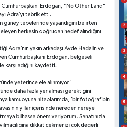
e Cumhurbaşkanı Erdoğan, "No Other Land"
yı Adra’yı tebrik etti.
il’in güney tepelerinde yaşandığını belirten
2
geleyen herkesin doğrudan hedef alındığını
 ettiği Adra’nın yakın arkadaşı Avde Hadalin ve
3
leyen Cumhurbaşkanı Erdoğan, belgeseli
e karşıladığını kaydetti.
4
töründe yeterince ele alınmıyor"
ründe daha fazla yer alması gerektiğini
ya kamuoyuna hitaplarımda, 'bir fotoğraf bin
5
avasının yıllar içerisinde nereden nereye
nlatmaya bilhassa önem veriyorum. Sanatınızla
ılmacılığına dikkat çekmenizi çok değerli