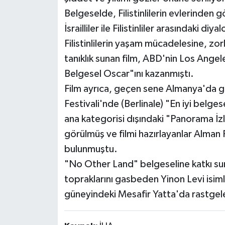
Belgeselde, Filistinlilerin evlerinden gö
İsrailliler ile Filistinliler arasındaki diya
Filistinlilerin yaşam mücadelesine, zorl
tanıklık sunan film, ABD'nin Los Ange
Belgesel Oscar"ını kazanmıştı.
Film ayrıca, geçen sene Almanya'da ger
Festivali'nde (Berlinale) "En iyi belge
ana kategorisi dışındaki "Panorama İz
görülmüş ve filmi hazırlayanlar Alman
bulunmuştu.
"No Other Land" belgeseline katkı sunan
topraklarını gasbeden Yinon Levi isimli 
güneyindeki Mesafir Yatta'da rastgele