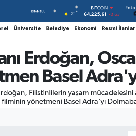
BITCOIN
Foto 
64.225,61
-0.63
°
21
DOLAR
47,7143
0.16
EURO
erel
Üniversite
Belediye
Ekonomi
Resmi İlanlar
55,0317
-0.02
STERLİN
64,2463
0.07
ı Erdoğan, Oscar
GRAM ALTIN
6510.40
0.45
BİST100
etmen Basel Adra'y
13.799
70
oğan, Filistinlilerin yaşam mücadelesini
filminin yönetmeni Basel Adra'yı Dolmaba