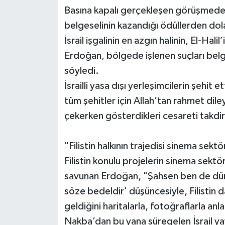
Basına kapalı gerçekleşen görüşmed
belgeselinin kazandığı ödüllerden dola
İsrail işgalinin en azgın halinin, El-Hal
Erdoğan, bölgede işlenen suçları bel
söyledi.
İsrailli yasa dışı yerleşimcilerin şehit
tüm şehitler için Allah’tan rahmet di
çekerken gösterdikleri cesareti takdirl
"Filistin halkının trajedisi sinema sek
Filistin konulu projelerin sinema sektö
savunan Erdoğan, "Şahsen ben de dün
söze bedeldir' düşüncesiyle, Filistin d
geldiğini haritalarla, fotoğraflarla a
Nakba’dan bu yana süregelen İsrail yay