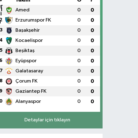
1
Amed
0
0
2
Erzurumspor FK
0
0
3
Başakşehir
0
0
4
Kocaelispor
0
0
5
Beşiktaş
0
0
6
Eyüpspor
0
0
7
Galatasaray
0
0
8
Çorum FK
0
0
9
Gaziantep FK
0
0
0
Alanyaspor
0
0
Detaylar için tıklayın