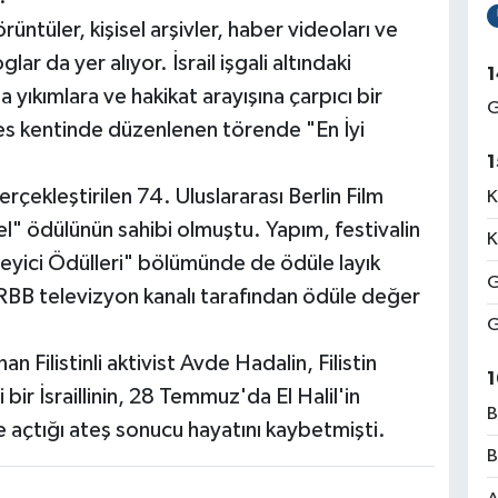
rüntüler, kişisel arşivler, haber videoları ve
loglar da yer alıyor. İsrail işgali altındaki
1
a yıkımlara ve hakikat arayışına çarpıcı bir
G
les kentinde düzenlenen törende "En İyi
1
çekleştirilen 74. Uluslararası Berlin Film
K
sel" ödülünün sahibi olmuştu. Yapım, festivalin
K
leyici Ödülleri" bölümünde de ödüle layık
G
 RBB televizyon kanalı tarafından ödüle değer
G
 Filistinli aktivist Avde Hadalin, Filistin
1
bir İsraillinin, 28 Temmuz'da El Halil'in
B
 açtığı ateş sonucu hayatını kaybetmişti.
B