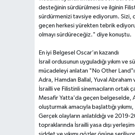
desteğinin sürdürülmesi ve ilginin Fili
sürdürmenizi tavsiye ediyorum. Sizi,
geçen herkesi yürekten tebrik ediyorum
olmayı sürdüreceğiz." diye konuştu.
En iyi Belgesel Oscar’ın kazandı
İsrail ordusunun uyguladığı yıkım ve sür
mücadeleyi anlatan "No Other Land"ın
Adra, Hamdan Ballal, Yuval Abraham v
İsrailli ve Filistinli sinemacıların orta
Mesafir Yatta'da geçen belgeselde, Ad
oluşturmak amacıyla başlattığı yıkımı,
Gerçek olayların anlatıldığı ve 2019-20
topraklarında İsrailli yasa dışı yerleşi
şiddet ve yıkımı gözler önüne seriliyor