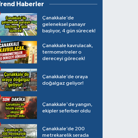
Trend Haberler
Çanakkale’de
geleneksel panayır
başlıyor, 4 gün sürecek!
Çanakkale kavrulacak,
termometreler o
dereceyi görecek!
Çanakkale’de oraya
doğalgaz geliyor!
Çanakkale'de yangın,
ekipler seferber oldu
Çanakkale’de 200
metrekarelik serada