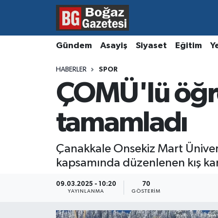
Asayiş
Hava Durumu
Gündem
Asayiş
Siyaset
Eğitim
Y
Eğitim
Trafik Durumu
HABERLER
SPOR
ÇOMÜ'lü öğre
Ekonomi
Süper Lig Puan Durumu ve Fikstür
Gündem
Tüm Manşetler
tamamladı
Kültür ve Sanat
Son Dakika Haberleri
Çanakkale Onsekiz Mart Üniversi
kapsamında düzenlenen kış ka
Magazin
Haber Arşivi
09.03.2025 - 10:20
70
Resmi İlanlar
YAYINLANMA
GÖSTERIM
Sağlık