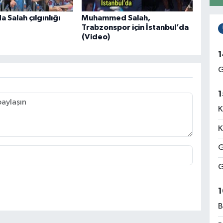
 Salah çılgınlığı
Muhammed Salah,
Trabzonspor için İstanbul’da
(Video)
1
G
1
K
K
G
G
1
B