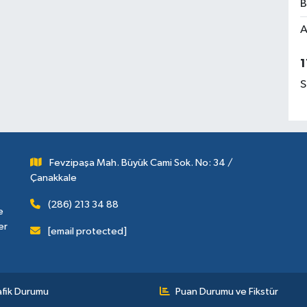
B
A
1
S
Fevzipaşa Mah. Büyük Cami Sok. No: 34 /
Çanakkale
(286) 213 34 88
e
er
[email protected]
afik Durumu
Puan Durumu ve Fikstür