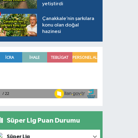
yetiştirdi
Çanakkale’nin şarkılara
konu olan doğal
hazinesi
Süper Lig Puan Durumu
Süper Lig