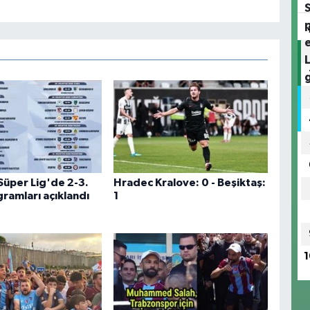
Süper Lig'de 2-3.
Hradec Kralove: 0 - Beşiktaş:
ramları açıklandı
1
1