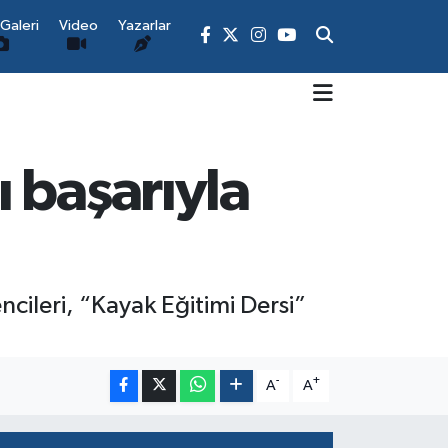
Galeri
Video
Yazarlar
 başarıyla
cileri, “Kayak Eğitimi Dersi”
-
+
A
A