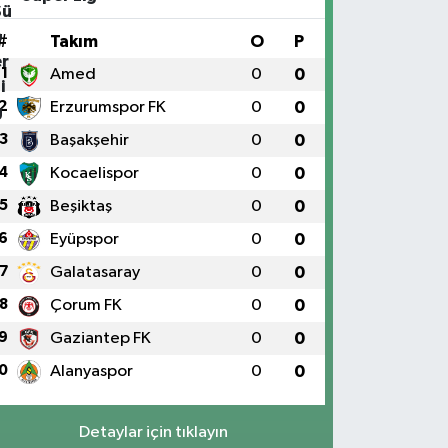
#
Takım
O
P
1
Amed
0
0
2
Erzurumspor FK
0
0
3
Başakşehir
0
0
4
Kocaelispor
0
0
5
Beşiktaş
0
0
6
Eyüpspor
0
0
7
Galatasaray
0
0
8
Çorum FK
0
0
9
Gaziantep FK
0
0
0
Alanyaspor
0
0
Detaylar için tıklayın