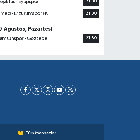
eşiktaş - Eyüpspor
21:30
med - Erzurumspor FK
21:30
7 Ağustos, Pazartesi
amsunspor - Göztepe
21:30
Tüm Manşetler