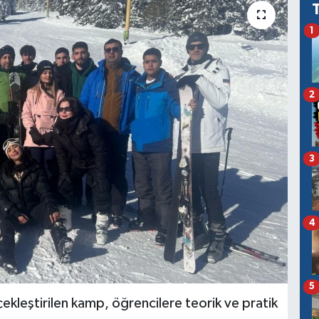
1
2
3
4
5
leştirilen kamp, öğrencilere teorik ve pratik