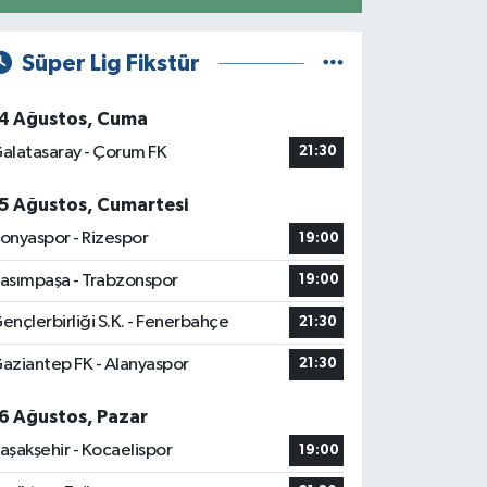
Süper Lig Fikstür
4 Ağustos, Cuma
alatasaray - Çorum FK
21:30
5 Ağustos, Cumartesi
onyaspor - Rizespor
19:00
asımpaşa - Trabzonspor
19:00
ençlerbirliği S.K. - Fenerbahçe
21:30
aziantep FK - Alanyaspor
21:30
6 Ağustos, Pazar
aşakşehir - Kocaelispor
19:00