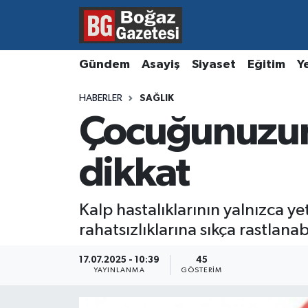
Asayiş
Hava Durumu
Gündem
Asayiş
Siyaset
Eğitim
Y
Eğitim
Trafik Durumu
HABERLER
SAĞLIK
Çocuğunuzun k
Ekonomi
Süper Lig Puan Durumu ve Fikstür
Gündem
Tüm Manşetler
dikkat
Kültür ve Sanat
Son Dakika Haberleri
Kalp hastalıklarının yalnızca 
rahatsızlıklarına sıkça rastlanabi
Magazin
Haber Arşivi
17.07.2025 - 10:39
45
Resmi İlanlar
YAYINLANMA
GÖSTERIM
Sağlık