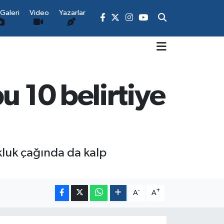
Galeri
Video
Yazarlar
u 10 belirtiye
kluk çağında da kalp
-
+
A
A