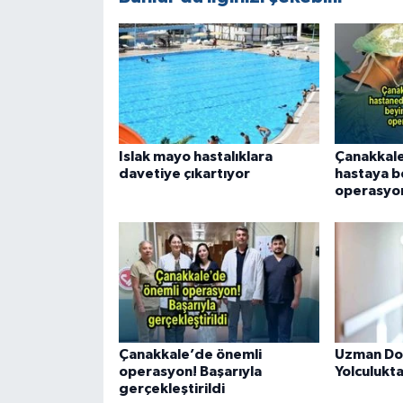
Islak mayo hastalıklara
Çanakkale
davetiye çıkartıyor
hastaya b
operasyo
Çanakkale’de önemli
Uzman Dok
operasyon! Başarıyla
Yolculukta 
gerçekleştirildi