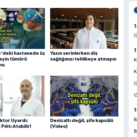
1
G
1
’deki hastanede üç
Yazın serinlerken diş
eyin tümörü
sağlığınızı tehlikeye atmayın
K
nu
K
G
G
1
B
tor Uyardı:
Denizaltı değil, şifa kapsülü
Pıhtı Atabilir!
(Video)
B