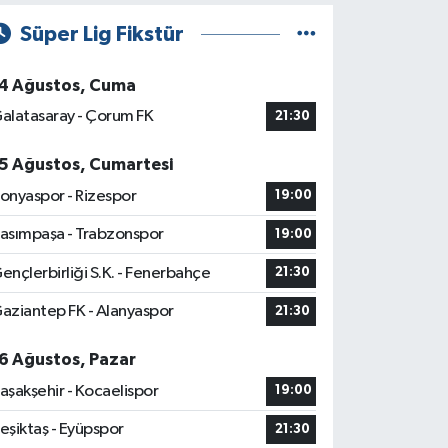
Süper Lig Fikstür
4 Ağustos, Cuma
alatasaray - Çorum FK
21:30
5 Ağustos, Cumartesi
onyaspor - Rizespor
19:00
asımpaşa - Trabzonspor
19:00
ençlerbirliği S.K. - Fenerbahçe
21:30
aziantep FK - Alanyaspor
21:30
6 Ağustos, Pazar
aşakşehir - Kocaelispor
19:00
eşiktaş - Eyüpspor
21:30