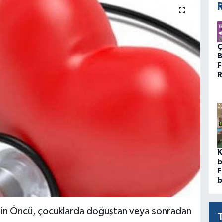
R
Ç
B
F
R
K
b
F
b
ttin Öncü, çocuklarda doğuştan veya sonradan