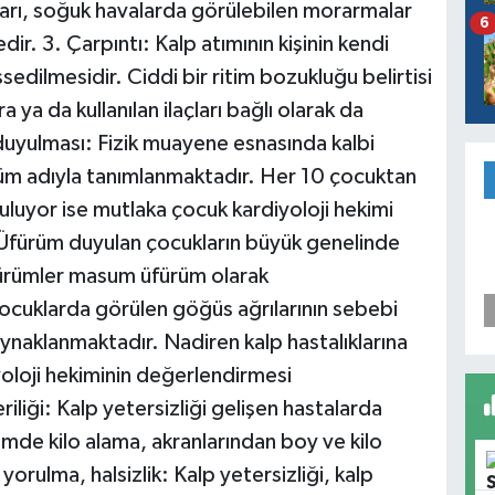
ları, soğuk havalarda görülebilen morarmalar
6
ir. 3. Çarpıntı: Kalp atımının kişinin kendi
ssedilmesidir. Ciddi bir ritim bozukluğu belirtisi
a ya da kullanılan ilaçları bağlı olarak da
duyulması: Fizik muayene esnasında kalbi
rüm adıyla tanımlanmaktadır. Her 10 çocuktan
luyor ise mutlaka çocuk kardiyoloji hekimi
 Üfürüm duyulan çocukların büyük genelinde
fürümler masum üfürüm olarak
Çocuklarda görülen göğüs ağrılarının sebebi
aynaklanmaktadır. Nadiren kalp hastalıklarına
yoloji hekiminin değerlendirmesi
liği: Kalp yetersizliği gelişen hastalarda
emde kilo alama, akranlarından boy ve kilo
yorulma, halsizlik: Kalp yetersizliği, kalp