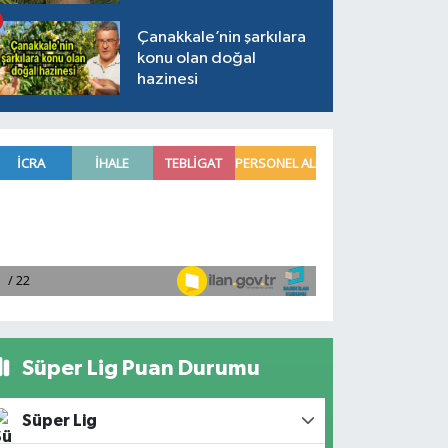
Çanakkale’nin şarkılara
konu olan doğal
hazinesi
Süper Lig Puan Durumu
Süper Lig