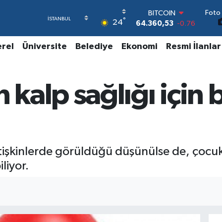
BITCOIN
Foto 
°
64.360,53
-0.76
24
DOLAR
47,7069
0.17
erel
Üniversite
Belediye
Ekonomi
Resmi İlanlar
EURO
55,0265
0.01
STERLİN
64,1897
0.02
alp sağlığı için b
GRAM ALTIN
6574.81
1.44
BİST100
13.887
64
yetişkinlerde görüldüğü düşünülse de, çocu
liyor.