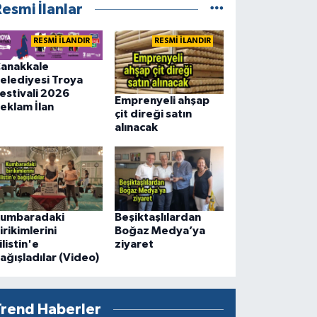
esmi İlanlar
RESMİ İLANDIR
RESMİ İLANDIR
anakkale
elediyesi Troya
estivali 2026
Emprenyeli ahşap
eklam İlan
çit direği satın
alınacak
umbaradaki
Beşiktaşlılardan
irikimlerini
Boğaz Medya’ya
ilistin'e
ziyaret
ağışladılar (Video)
Trend Haberler