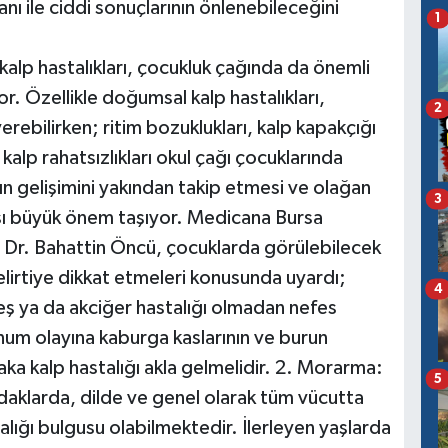
tanı ile ciddi sonuçlarının önlenebileceğini
1
alp hastalıkları, çocukluk çağında da önemli
or. Özellikle doğumsal kalp hastalıkları,
2
rebilirken; ritim bozuklukları, kalp kapakçığı
alp rahatsızlıkları okul çağı çocuklarında
ın gelişimini yakından takip etmesi ve olağan
3
ası büyük önem taşıyor. Medicana Bursa
 Dr. Bahattin Öncü, çocuklarda görülebilecek
 belirtiye dikkat etmeleri konusunda uyardı;
4
teş ya da akciğer hastalığı olmadan nefes
num olayına kaburga kaslarının ve burun
ka kalp hastalığı akla gelmelidir. 2. Morarma:
5
larda, dilde ve genel olarak tüm vücutta
lığı bulgusu olabilmektedir. İlerleyen yaşlarda