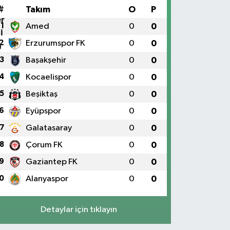
#
Takım
O
P
1
Amed
0
0
2
Erzurumspor FK
0
0
3
Başakşehir
0
0
4
Kocaelispor
0
0
5
Beşiktaş
0
0
6
Eyüpspor
0
0
7
Galatasaray
0
0
8
Çorum FK
0
0
9
Gaziantep FK
0
0
0
Alanyaspor
0
0
Detaylar için tıklayın