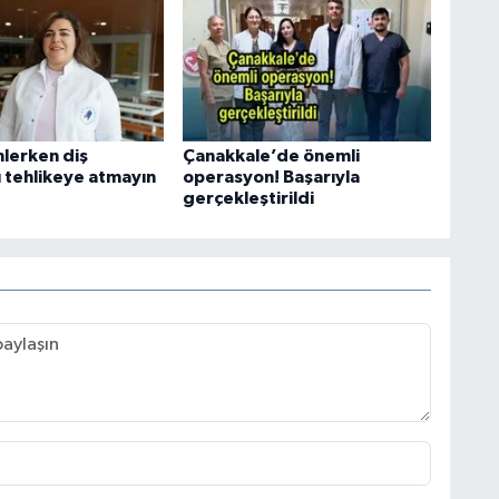
nlerken diş
Çanakkale’de önemli
ı tehlikeye atmayın
operasyon! Başarıyla
gerçekleştirildi