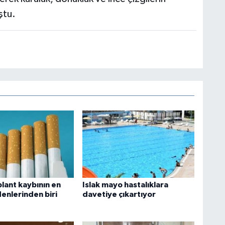
ştu.
lant kaybının en
Islak mayo hastalıklara
enlerinden biri
davetiye çıkartıyor