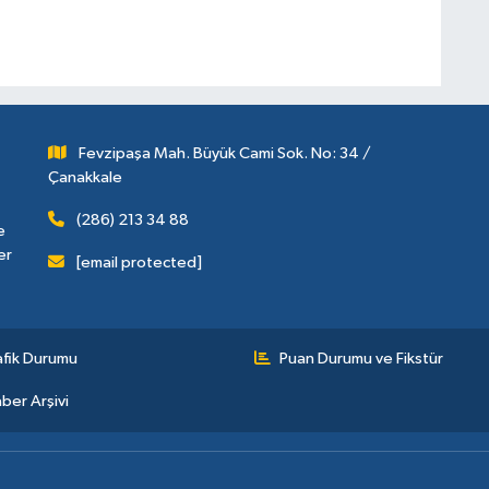
Fevzipaşa Mah. Büyük Cami Sok. No: 34 /
Çanakkale
(286) 213 34 88
e
er
[email protected]
afik Durumu
Puan Durumu ve Fikstür
ber Arşivi