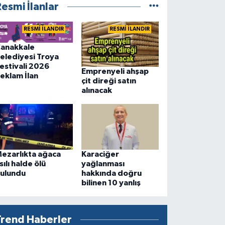
esmi İlanlar
RESMİ İLANDIR
RESMİ İLANDIR
anakkale
elediyesi Troya
estivali 2026
Emprenyeli ahşap
eklam İlan
çit direği satın
alınacak
ezarlıkta ağaca
Karaciğer
sılı halde ölü
yağlanması
ulundu
hakkında doğru
bilinen 10 yanlış
Trend Haberler