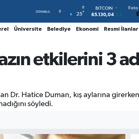
BITCOIN
Foto 
65.130,04
1.2
°
25
DOLAR
47,7106
0.17
erel
Üniversite
Belediye
Ekonomi
Resmi İlanlar
EURO
55,1652
0.27
STERLİN
64,4046
0.35
azın etkilerini 3 
GRAM ALTIN
6648.99
2.59
BİST100
13.773
-19
 Dr. Hatice Duman, kış aylarına girerken
nadığını söyledi.