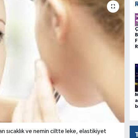
R
Ç
B
F
R
M
a
b
n sıcaklık ve nemin ciltte leke, elastikiyet