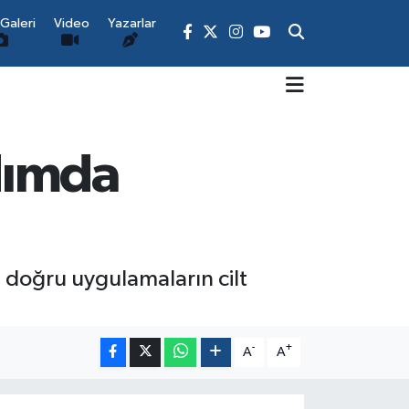
Galeri
Video
Yazarlar
adımda
 doğru uygulamaların cilt
-
+
A
A