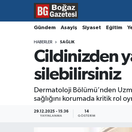
Asayiş
Hava Durumu
Gündem
Asayiş
Siyaset
Eğitim
Y
Eğitim
Trafik Durumu
HABERLER
SAĞLIK
Cildinizden y
Ekonomi
Süper Lig Puan Durumu ve Fikstür
Gündem
Tüm Manşetler
silebilirsiniz
Kültür ve Sanat
Son Dakika Haberleri
Dermatoloji Bölümü’nden Uzman
sağlığını korumada kritik rol oy
Magazin
Haber Arşivi
29.12.2025 - 15:36
14
Resmi İlanlar
YAYINLANMA
GÖSTERIM
Sağlık