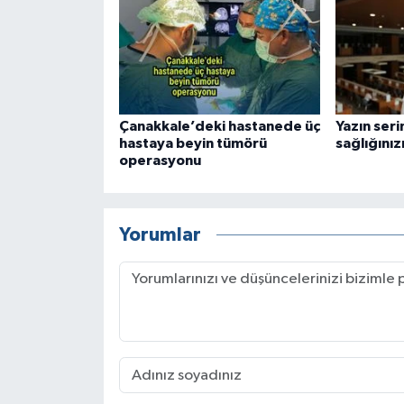
Çanakkale’deki hastanede üç
Yazın seri
hastaya beyin tümörü
sağlığınız
operasyonu
Yorumlar