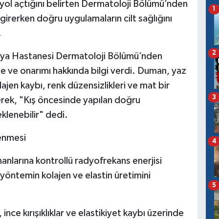
ol açtığını belirten Dermatoloji Bölümü’nden
1
irerken doğru uygulamaların cilt sağlığını
.
2
lya Hastanesi Dermatoloji Bölümü’nden
 ve onarımı hakkında bilgi verdi. Duman, yaz
jen kaybı, renk düzensizlikleri ve mat bir
3
rek, "Kış öncesinde yapılan doğru
klenebilir" dedi.
lenmesi
4
manlarına kontrollü radyofrekans enerjisi
yöntemin kolajen ve elastin üretimini
5
ce kırışıklıklar ve elastikiyet kaybı üzerinde