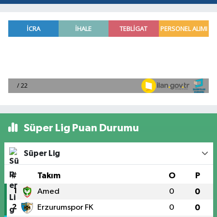
Süper Lig Puan Durumu
Süper Lig
#
Takım
O
P
1
Amed
0
0
2
Erzurumspor FK
0
0