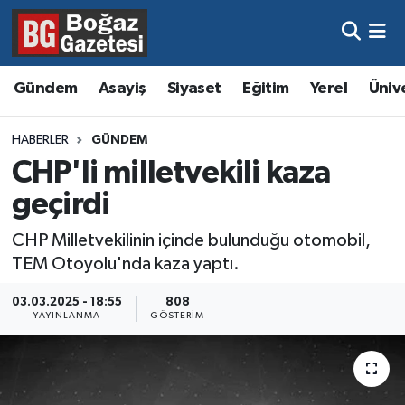
Asayiş
Hava Durumu
Gündem
Asayiş
Siyaset
Eğitim
Yerel
Üniv
Eğitim
Trafik Durumu
HABERLER
GÜNDEM
Ekonomi
Süper Lig Puan Durumu ve Fikstür
CHP'li milletvekili kaza
geçirdi
Gündem
Tüm Manşetler
CHP Milletvekilinin içinde bulunduğu otomobil,
Kültür ve Sanat
Son Dakika Haberleri
TEM Otoyolu'nda kaza yaptı.
Magazin
Haber Arşivi
03.03.2025 - 18:55
808
YAYINLANMA
GÖSTERIM
Resmi İlanlar
Sağlık