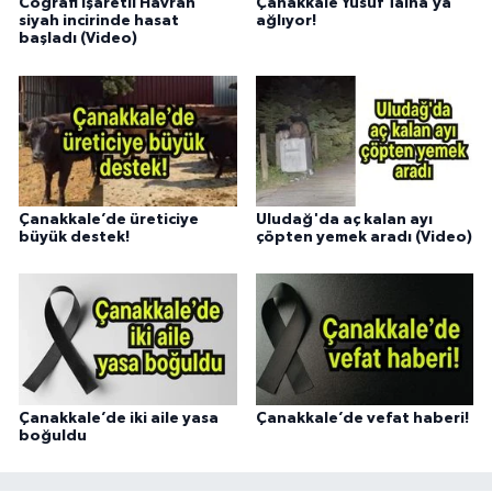
Coğrafi işaretli Havran
Çanakkale Yusuf Talha’ya
siyah incirinde hasat
ağlıyor!
başladı (Video)
Çanakkale’de üreticiye
Uludağ'da aç kalan ayı
büyük destek!
çöpten yemek aradı (Video)
Çanakkale’de iki aile yasa
Çanakkale’de vefat haberi!
boğuldu