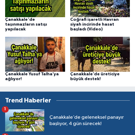
Çanakkale'de
Coğrafi işaretli Havran
taşınmazların satışı
siyah incirinde hasat
yapılacak
başladı (Video)
Çanakkale Yusuf Talha’ya
Çanakkale’de üreticiye
ağlıyor!
büyük destek!
Trend Haberler
1
Çanakkale’de geleneksel panayır
başlıyor, 4 gün sürecek!