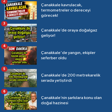
2
Çanakkale kavrulacak,
termometreler o dereceyi
görecek!
3
Çanakkale’de oraya doğalgaz
geliyor!
4
Çanakkale'de yangın, ekipler
seferber oldu
5
Çanakkale’de 200 metrekarelik
serada yetiştirdi
6
Çanakkale’nin şarkılara konu olan
doğal hazinesi