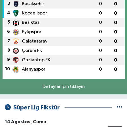
3
Başakşehir
0
0
4
Kocaelispor
0
0
5
Beşiktaş
0
0
6
Eyüpspor
0
0
7
Galatasaray
0
0
8
Çorum FK
0
0
9
Gaziantep FK
0
0
10
Alanyaspor
0
0
Detaylar için tıklayın
Süper Lig Fikstür
14 Ağustos, Cuma