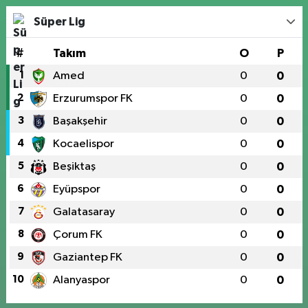
Süper Lig
#
Takım
O
P
1
Amed
0
0
2
Erzurumspor FK
0
0
3
Başakşehir
0
0
4
Kocaelispor
0
0
5
Beşiktaş
0
0
6
Eyüpspor
0
0
7
Galatasaray
0
0
8
Çorum FK
0
0
9
Gaziantep FK
0
0
10
Alanyaspor
0
0