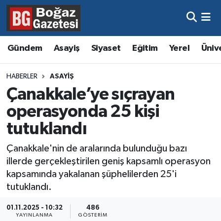
Asayiş
Hava Durumu
Gündem
Asayiş
Siyaset
Eğitim
Yerel
Üniv
Eğitim
Trafik Durumu
HABERLER
ASAYIŞ
Ekonomi
Süper Lig Puan Durumu ve Fikstür
Çanakkale’ye sıçrayan
operasyonda 25 kişi
Gündem
Tüm Manşetler
tutuklandı
Kültür ve Sanat
Son Dakika Haberleri
Çanakkale'nin de aralarında bulunduğu bazı
illerde gerçekleştirilen geniş kapsamlı operasyon
Magazin
Haber Arşivi
kapsamında yakalanan şüphelilerden 25'i
tutuklandı.
Resmi İlanlar
01.11.2025 - 10:32
486
Sağlık
YAYINLANMA
GÖSTERIM