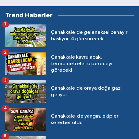
Trend Haberler
1
Çanakkale’de geleneksel panayır
başlıyor, 4 gün sürecek!
2
Çanakkale kavrulacak,
termometreler o dereceyi
görecek!
3
Çanakkale’de oraya doğalgaz
geliyor!
4
Çanakkale'de yangın, ekipler
seferber oldu
5