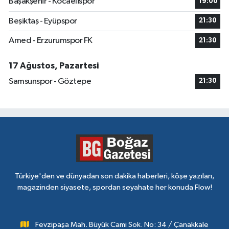
Başakşehir - Kocaelispor
19:00
Beşiktaş - Eyüpspor
21:30
Amed - Erzurumspor FK
21:30
17 Ağustos, Pazartesi
Samsunspor - Göztepe
21:30
Türkiye'den ve dünyadan son dakika haberleri, köşe yazıları,
magazinden siyasete, spordan seyahate her konuda Flow!
Fevzipaşa Mah. Büyük Cami Sok. No: 34 / Çanakkale