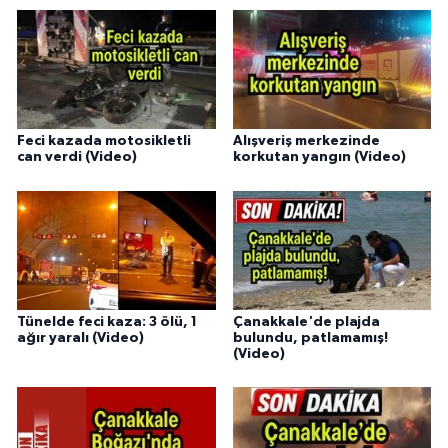
Feci kazada motosikletli
Alışveriş merkezinde
can verdi (Video)
korkutan yangın (Video)
Tünelde feci kaza: 3 ölü, 1
Çanakkale'de plajda
ağır yaralı (Video)
bulundu, patlamamış!
(Video)