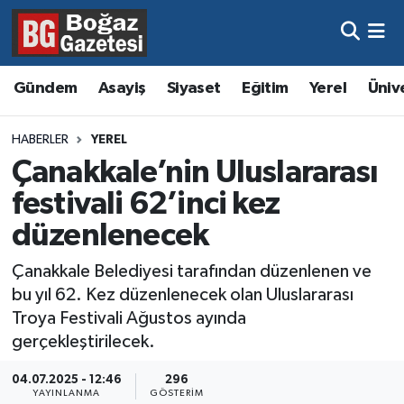
Asayiş
Hava Durumu
Gündem
Asayiş
Siyaset
Eğitim
Yerel
Üniv
Eğitim
Trafik Durumu
HABERLER
YEREL
Ekonomi
Süper Lig Puan Durumu ve Fikstür
Çanakkale’nin Uluslararası
festivali 62’inci kez
Gündem
Tüm Manşetler
düzenlenecek
Kültür ve Sanat
Son Dakika Haberleri
Çanakkale Belediyesi tarafından düzenlenen ve
bu yıl 62. Kez düzenlenecek olan Uluslararası
Magazin
Haber Arşivi
Troya Festivali Ağustos ayında
gerçekleştirilecek.
Resmi İlanlar
04.07.2025 - 12:46
296
Sağlık
YAYINLANMA
GÖSTERIM