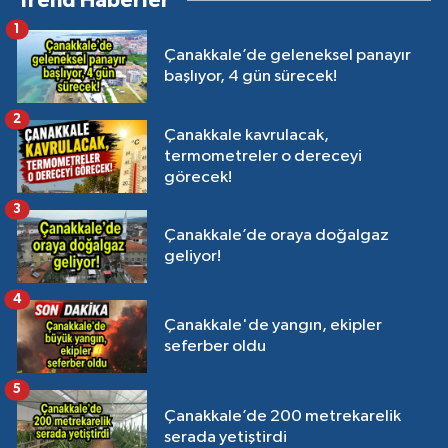
Trend Haberler
1
Çanakkale’de geleneksel panayır
başlıyor, 4 gün sürecek!
2
Çanakkale kavrulacak,
termometreler o dereceyi
görecek!
3
Çanakkale’de oraya doğalgaz
geliyor!
4
Çanakkale'de yangın, ekipler
seferber oldu
5
Çanakkale’de 200 metrekarelik
serada yetiştirdi