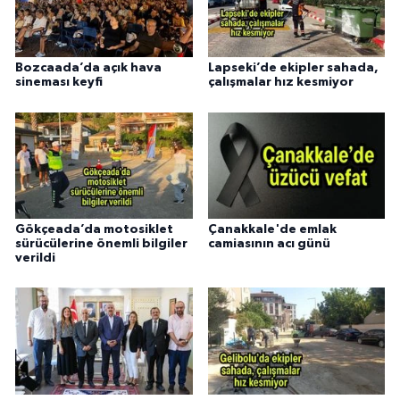
Bozcaada’da açık hava
Lapseki’de ekipler sahada,
sineması keyfi
çalışmalar hız kesmiyor
Gökçeada’da motosiklet
Çanakkale'de emlak
sürücülerine önemli bilgiler
camiasının acı günü
verildi