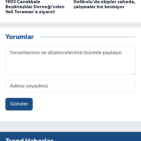
1903 Çanakkale
Gelibolu’da ekipler sahada,
Beşiktaşlılar Derneği’nden
çalışmalar hız kesmiyor
Vali Toraman’a ziyaret
Yorumlar
Gönder