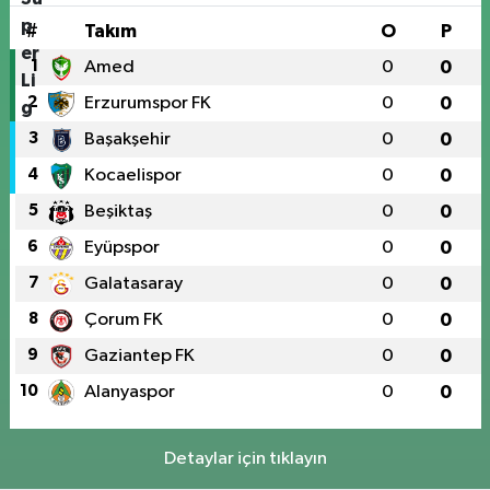
#
Takım
O
P
1
Amed
0
0
2
Erzurumspor FK
0
0
3
Başakşehir
0
0
4
Kocaelispor
0
0
5
Beşiktaş
0
0
6
Eyüpspor
0
0
7
Galatasaray
0
0
8
Çorum FK
0
0
9
Gaziantep FK
0
0
10
Alanyaspor
0
0
Detaylar için tıklayın