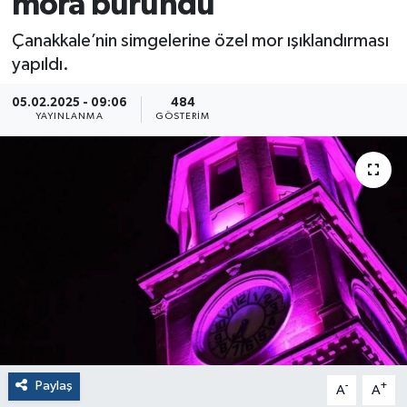
mora büründü
Çanakkale’nin simgelerine özel mor ışıklandırması
yapıldı.
05.02.2025 - 09:06
484
YAYINLANMA
GÖSTERIM
Paylaş
-
+
A
A