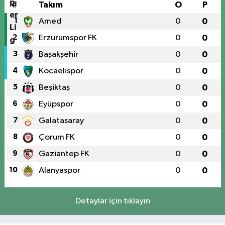
#
Takım
O
P
1
Amed
0
0
2
Erzurumspor FK
0
0
3
Başakşehir
0
0
4
Kocaelispor
0
0
5
Beşiktaş
0
0
6
Eyüpspor
0
0
7
Galatasaray
0
0
8
Çorum FK
0
0
9
Gaziantep FK
0
0
10
Alanyaspor
0
0
Detaylar için tıklayın