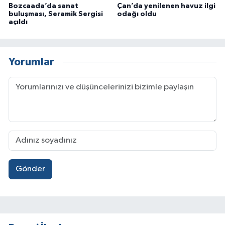
Bozcaada’da sanat
Çan’da yenilenen havuz ilgi
buluşması, Seramik Sergisi
odağı oldu
açıldı
Yorumlar
Gönder