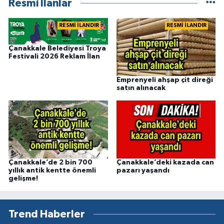
Resmi İlanlar
RESMİ İLANDIR
RESMİ İLANDIR
Çanakkale Belediyesi Troya
Festivali 2026 Reklam İlan
Emprenyeli ahşap çit direği
satın alınacak
Çanakkale’de 2 bin 700
Çanakkale’deki kazada can
yıllık antik kentte önemli
pazarı yaşandı
gelişme!
Trend Haberler