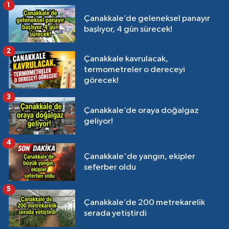
1
Çanakkale’de geleneksel panayır
başlıyor, 4 gün sürecek!
2
Çanakkale kavrulacak,
termometreler o dereceyi
görecek!
3
Çanakkale’de oraya doğalgaz
geliyor!
4
Çanakkale'de yangın, ekipler
seferber oldu
5
Çanakkale’de 200 metrekarelik
serada yetiştirdi