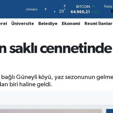
64.960,21
0.87
Foto 
DOLAR
°
25
47,7436
0.18
EURO
55,2510
0.32
erel
Üniversite
Belediye
Ekonomi
Resmi İlanlar
STERLİN
64,4811
0.38
GRAM ALTIN
 saklı cennetinde 
6648.99
2.59
BİST100
13.779
-14
 bağlı Güneyli köyü, yaz sezonunun gelmesi
n biri haline geldi.