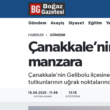
Asayiş
Hava Durumu
Gündem
Asayiş
Siyaset
Eğitim
Y
Eğitim
Trafik Durumu
HABERLER
GÜNDEM
Çanakkale’nin
Ekonomi
Süper Lig Puan Durumu ve Fikstür
Gündem
Tüm Manşetler
manzara
Kültür ve Sanat
Son Dakika Haberleri
Çanakkale’nin Gelibolu ilçesine
tutkunlarının uğrak noktalarında
Magazin
Haber Arşivi
16.06.2025 - 11:48
10.1K
Resmi İlanlar
YAYINLANMA
GÖSTERIM
Sağlık