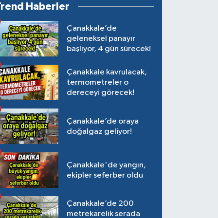
Trend Haberler
Çanakkale’de
geleneksel panayır
başlıyor, 4 gün sürecek!
Çanakkale kavrulacak,
termometreler o
dereceyi görecek!
Çanakkale’de oraya
doğalgaz geliyor!
Çanakkale'de yangın,
ekipler seferber oldu
Çanakkale’de 200
metrekarelik serada