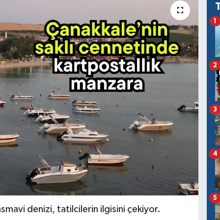
1
2
3
4
5
vi denizi, tatilcilerin ilgisini çekiyor.