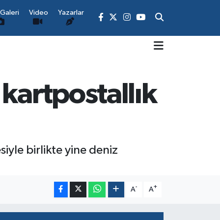
Galeri
Video
Yazarlar
kartpostallık
yle birlikte yine deniz
-
+
A
A