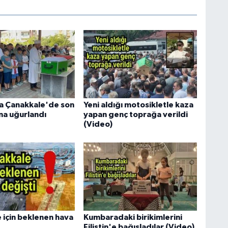
ha Çanakkale'de son
Yeni aldığı motosikletle kaza
na uğurlandı
yapan genç toprağa verildi
(Video)
 için beklenen hava
Kumbaradaki birikimlerini
Filistin'e bağışladılar (Video)