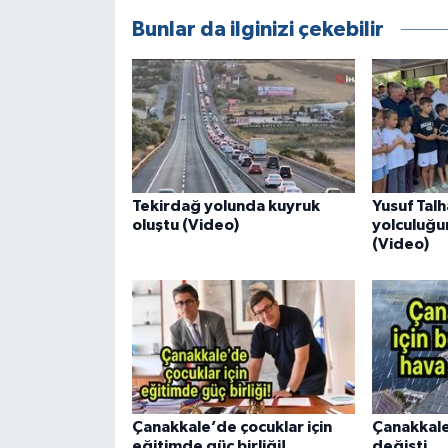
Bunlar da ilginizi çekebilir
Tekirdağ yolunda kuyruk
Yusuf Tal
oluştu (Video)
yolculuğu
(Video)
Çanakkale’de çocuklar için
Çanakkale
eğitimde güç birliği!
değişti