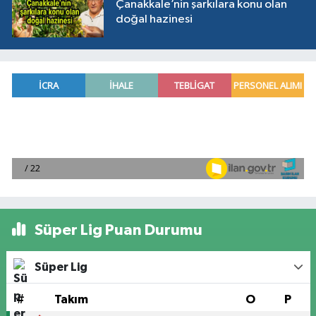
Çanakkale’nin şarkılara konu olan
doğal hazinesi
Süper Lig Puan Durumu
Süper Lig
#
Takım
O
P