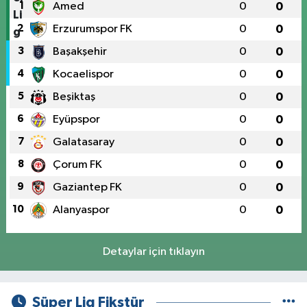
1
Amed
0
0
2
Erzurumspor FK
0
0
3
Başakşehir
0
0
4
Kocaelispor
0
0
5
Beşiktaş
0
0
6
Eyüpspor
0
0
7
Galatasaray
0
0
8
Çorum FK
0
0
9
Gaziantep FK
0
0
10
Alanyaspor
0
0
Detaylar için tıklayın
Süper Lig Fikstür