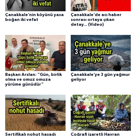
Çanakkale’nin köyünü yasa
Çanakkale’de acı haber
boğan iki vefat
sonrası ortaya çıkan
detay... (Video)
Başkan Arslan: “Gün, birlik
Çanakkale’ye 3 gün yağmur
olma ve omuz omuza
geliyor
yürüme günüdür”
Sertifikalı nohut hasadı
Coğrafi işaretli Havran