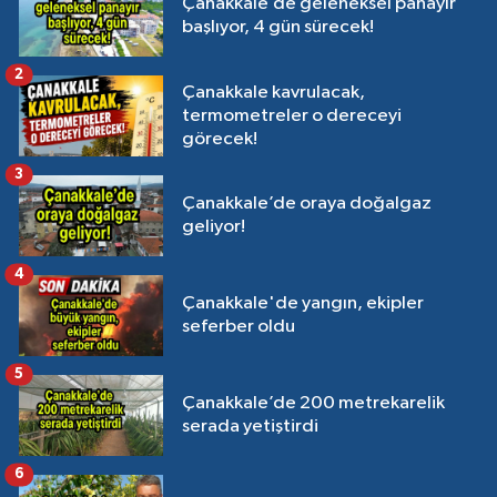
Çanakkale’de geleneksel panayır
başlıyor, 4 gün sürecek!
2
Çanakkale kavrulacak,
termometreler o dereceyi
görecek!
3
Çanakkale’de oraya doğalgaz
geliyor!
4
Çanakkale'de yangın, ekipler
seferber oldu
5
Çanakkale’de 200 metrekarelik
serada yetiştirdi
6