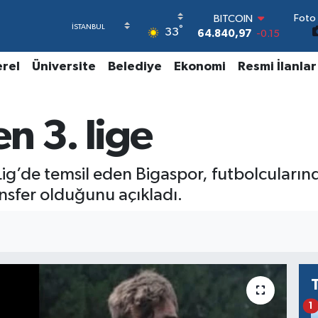
Foto 
BITCOIN
°
33
64.840,97
-0.15
DOLAR
47,7436
0.18
erel
Üniversite
Belediye
Ekonomi
Resmi İlanlar
EURO
55,2510
0.32
STERLİN
n 3. lige
64,4811
0.38
GRAM ALTIN
6660.55
0
BİST100
ig’de temsil eden Bigaspor, futbolcuların
13.779
-14
nsfer olduğunu açıkladı.
1