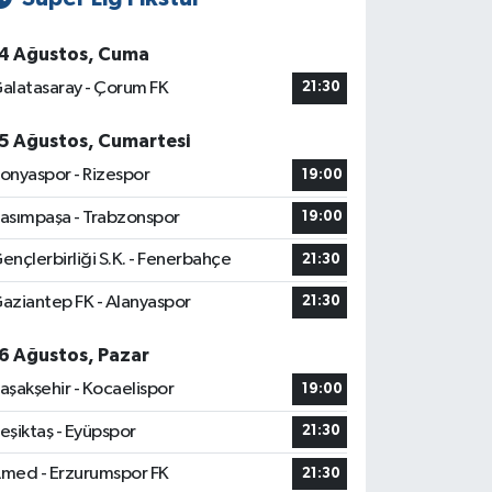
4 Ağustos, Cuma
alatasaray - Çorum FK
21:30
5 Ağustos, Cumartesi
onyaspor - Rizespor
19:00
asımpaşa - Trabzonspor
19:00
ençlerbirliği S.K. - Fenerbahçe
21:30
aziantep FK - Alanyaspor
21:30
6 Ağustos, Pazar
aşakşehir - Kocaelispor
19:00
eşiktaş - Eyüpspor
21:30
med - Erzurumspor FK
21:30