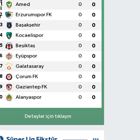
1
Amed
0
0
2
Erzurumspor FK
0
0
3
Başakşehir
0
0
4
Kocaelispor
0
0
5
Beşiktaş
0
0
6
Eyüpspor
0
0
7
Galatasaray
0
0
8
Çorum FK
0
0
9
Gaziantep FK
0
0
0
Alanyaspor
0
0
Detaylar için tıklayın
Süper Lig Fikstür