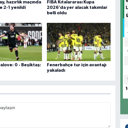
y, hazırlık maçında
FIBA Kıtalararası Kupa
e 2-1 yenildi
2026’da yer alacak takımlar
belli oldu
love: 0 - Beşiktaş:
Fenerbahçe tur için avantajı
yakaladı
1