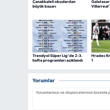
Çanakkaleli okçulardan
Galatasara
büyük başarı
Villarreal'
Trendyol Süper Lig'de 2-3.
Hradec Kra
hafta programları açıklandı
1
Yorumlar