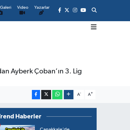
Galeri
Video
Yazarlar
dan Ayberk Çoban’ın 3. Lig
-
+
A
A
Trend Haberler
Çanakkale’de