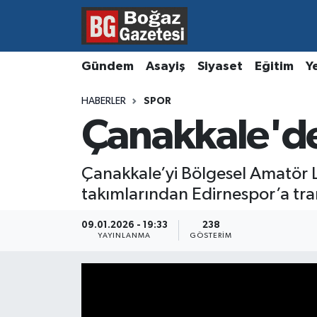
Asayiş
Hava Durumu
Gündem
Asayiş
Siyaset
Eğitim
Y
Eğitim
Trafik Durumu
HABERLER
SPOR
Çanakkale'de
Ekonomi
Süper Lig Puan Durumu ve Fikstür
Gündem
Tüm Manşetler
Çanakkale’yi Bölgesel Amatör L
takımlarından Edirnespor’a tra
Kültür ve Sanat
Son Dakika Haberleri
09.01.2026 - 19:33
238
Magazin
Haber Arşivi
YAYINLANMA
GÖSTERIM
Resmi İlanlar
Sağlık