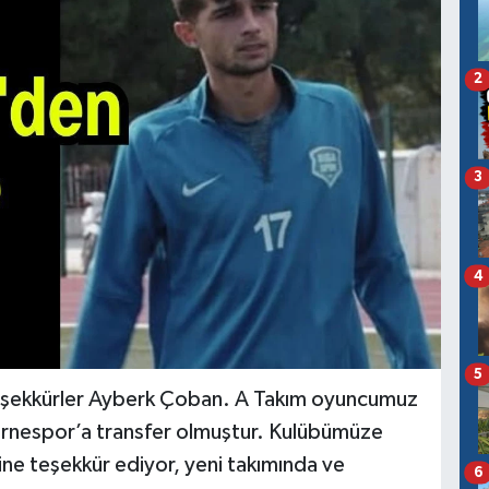
2
3
4
5
eşekkürler Ayberk Çoban. A Takım oyuncumuz
irnespor’a transfer olmuştur. Kulübümüze
sine teşekkür ediyor, yeni takımında ve
6