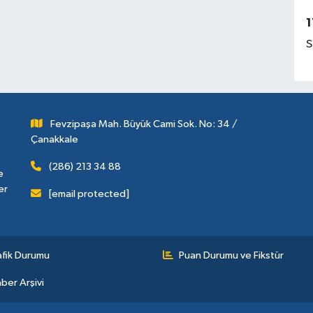
1
S
Fevzipaşa Mah. Büyük Cami Sok. No: 34 /
Çanakkale
(286) 213 34 88
e
er
[email protected]
afik Durumu
Puan Durumu ve Fikstür
ber Arşivi