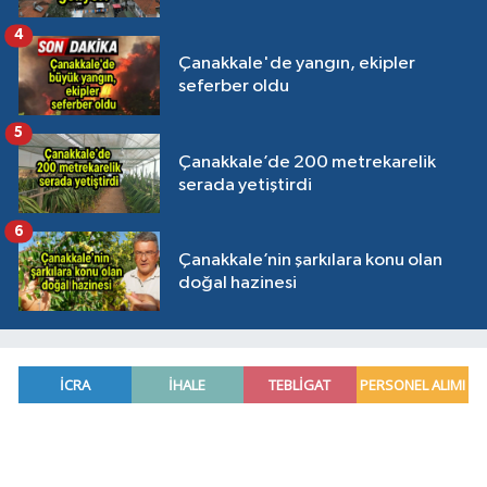
4
Çanakkale'de yangın, ekipler
seferber oldu
5
Çanakkale’de 200 metrekarelik
serada yetiştirdi
6
Çanakkale’nin şarkılara konu olan
doğal hazinesi