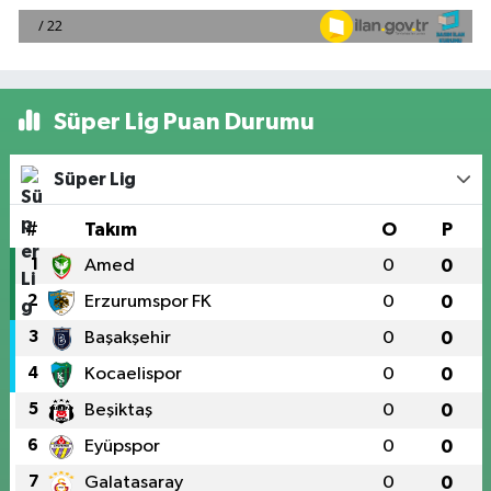
Süper Lig Puan Durumu
Süper Lig
#
Takım
O
P
1
Amed
0
0
2
Erzurumspor FK
0
0
3
Başakşehir
0
0
4
Kocaelispor
0
0
5
Beşiktaş
0
0
6
Eyüpspor
0
0
7
Galatasaray
0
0