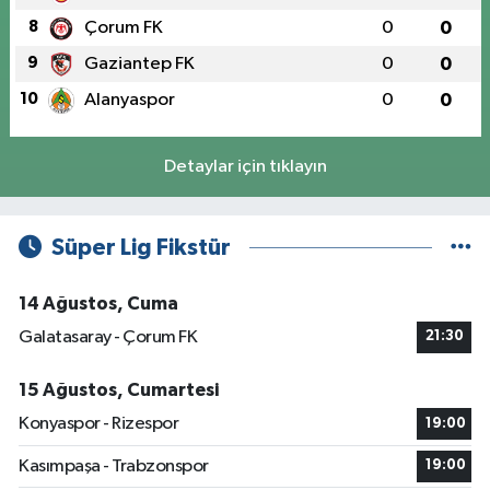
8
Çorum FK
0
0
9
Gaziantep FK
0
0
10
Alanyaspor
0
0
Detaylar için tıklayın
Süper Lig Fikstür
14 Ağustos, Cuma
Galatasaray - Çorum FK
21:30
15 Ağustos, Cumartesi
Konyaspor - Rizespor
19:00
Kasımpaşa - Trabzonspor
19:00