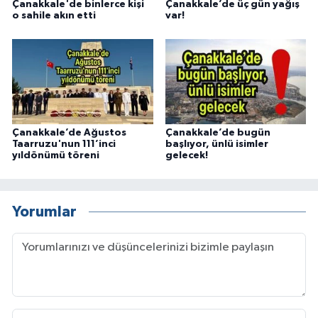
Çanakkale'de binlerce kişi
Çanakkale’de üç gün yağış
o sahile akın etti
var!
Çanakkale’de Ağustos
Çanakkale’de bugün
Taarruzu'nun 111’inci
başlıyor, ünlü isimler
yıldönümü töreni
gelecek!
Yorumlar