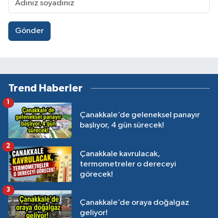
Gönder
Trend Haberler
1
Çanakkale’de geleneksel panayır
başlıyor, 4 gün sürecek!
2
Çanakkale kavrulacak,
termometreler o dereceyi
görecek!
3
Çanakkale’de oraya doğalgaz
geliyor!