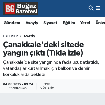
Asayiş
Hava Durumu
Gündem
Asayiş
Siyaset
Eğitim
Yerel
Üniv
Eğitim
Trafik Durumu
HABERLER
ASAYIŞ
Ekonomi
Süper Lig Puan Durumu ve Fikstür
Çanakkale'deki sitede
yangın çıktı (Tıkla izle)
Gündem
Tüm Manşetler
Çanakkale’de site yangınında facia ucuz atlatıldı,
Kültür ve Sanat
Son Dakika Haberleri
vatandaşlar kurtarılmak için balkon ve demir
korkuluklarda bekledi
Magazin
Haber Arşivi
04.06.2025 - 09:24
398
YAYINLANMA
GÖSTERIM
Resmi İlanlar
Sağlık