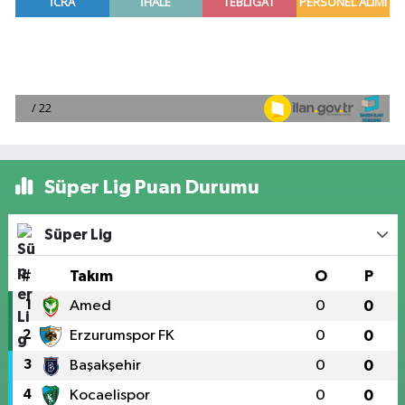
Süper Lig Puan Durumu
Süper Lig
#
Takım
O
P
1
Amed
0
0
2
Erzurumspor FK
0
0
3
Başakşehir
0
0
4
Kocaelispor
0
0