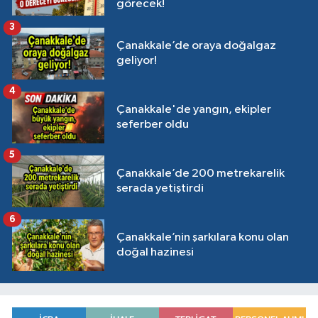
görecek!
3
Çanakkale’de oraya doğalgaz
geliyor!
4
Çanakkale'de yangın, ekipler
seferber oldu
5
Çanakkale’de 200 metrekarelik
serada yetiştirdi
6
Çanakkale’nin şarkılara konu olan
doğal hazinesi