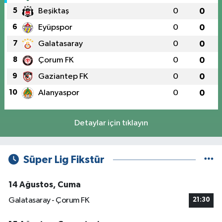
5
Beşiktaş
0
0
6
Eyüpspor
0
0
7
Galatasaray
0
0
8
Çorum FK
0
0
9
Gaziantep FK
0
0
10
Alanyaspor
0
0
Detaylar için tıklayın
Süper Lig Fikstür
14 Ağustos, Cuma
Galatasaray - Çorum FK
21:30