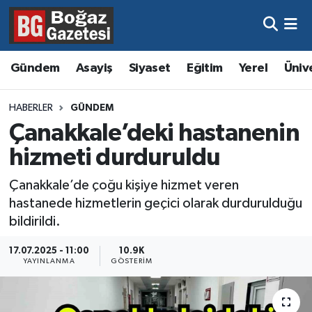
Asayiş
Hava Durumu
Gündem
Asayiş
Siyaset
Eğitim
Yerel
Üniv
Eğitim
Trafik Durumu
HABERLER
GÜNDEM
Ekonomi
Süper Lig Puan Durumu ve Fikstür
Çanakkale’deki hastanenin
hizmeti durduruldu
Gündem
Tüm Manşetler
Çanakkale’de çoğu kişiye hizmet veren
Kültür ve Sanat
Son Dakika Haberleri
hastanede hizmetlerin geçici olarak durdurulduğu
bildirildi.
Magazin
Haber Arşivi
17.07.2025 - 11:00
10.9K
YAYINLANMA
GÖSTERIM
Resmi İlanlar
Sağlık