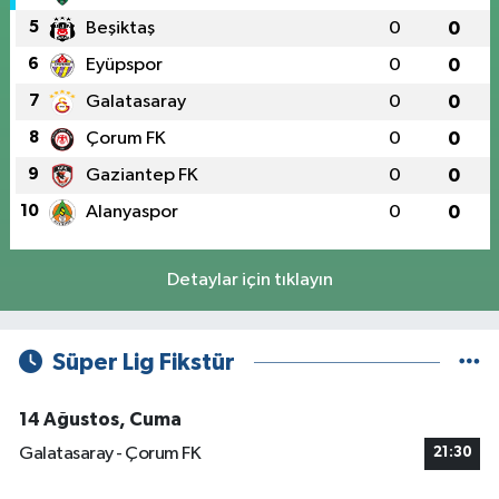
5
Beşiktaş
0
0
6
Eyüpspor
0
0
7
Galatasaray
0
0
8
Çorum FK
0
0
9
Gaziantep FK
0
0
10
Alanyaspor
0
0
Detaylar için tıklayın
Süper Lig Fikstür
14 Ağustos, Cuma
Galatasaray - Çorum FK
21:30