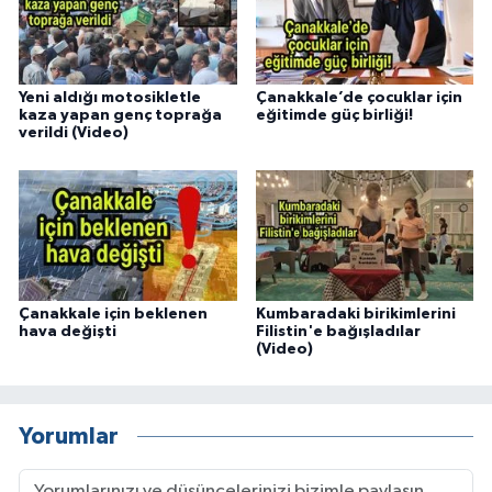
Yeni aldığı motosikletle
Çanakkale’de çocuklar için
kaza yapan genç toprağa
eğitimde güç birliği!
verildi (Video)
Çanakkale için beklenen
Kumbaradaki birikimlerini
hava değişti
Filistin'e bağışladılar
(Video)
Yorumlar