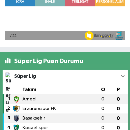
Süper Lig Puan Durumu
Süper Lig
#
Takım
O
P
1
Amed
0
0
2
Erzurumspor FK
0
0
3
Başakşehir
0
0
4
Kocaelispor
0
0