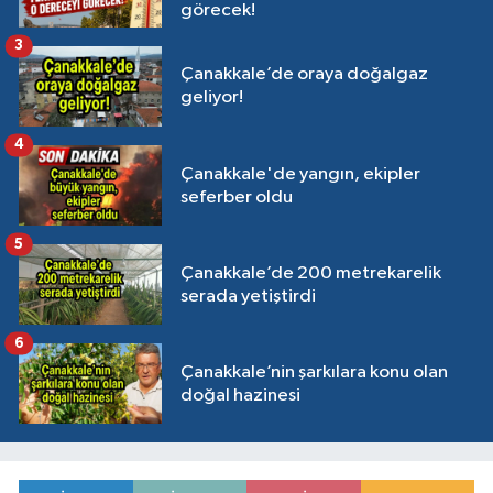
görecek!
3
Çanakkale’de oraya doğalgaz
geliyor!
4
Çanakkale'de yangın, ekipler
seferber oldu
5
Çanakkale’de 200 metrekarelik
serada yetiştirdi
6
Çanakkale’nin şarkılara konu olan
doğal hazinesi