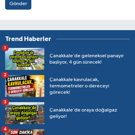
Gönder
Trend Haberler
1
Çanakkale’de geleneksel panayır
başlıyor, 4 gün sürecek!
2
Çanakkale kavrulacak,
termometreler o dereceyi
görecek!
3
Çanakkale’de oraya doğalgaz
geliyor!
4