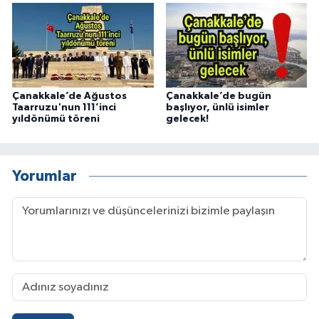
Çanakkale’de Ağustos
Çanakkale’de bugün
Taarruzu'nun 111’inci
başlıyor, ünlü isimler
yıldönümü töreni
gelecek!
Yorumlar