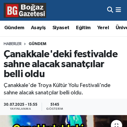
Asayiş
Hava Durumu
Gündem
Asayiş
Siyaset
Eğitim
Yerel
Üniv
Eğitim
Trafik Durumu
HABERLER
GÜNDEM
Ekonomi
Süper Lig Puan Durumu ve Fikstür
Çanakkale'deki festivalde
sahne alacak sanatçılar
Gündem
Tüm Manşetler
belli oldu
Kültür ve Sanat
Son Dakika Haberleri
Çanakkale'de Troya Kültür Yolu Festivali'nde
sahne alacak sanatçılar belli oldu.
Magazin
Haber Arşivi
30.07.2025 - 15:55
5145
Resmi İlanlar
YAYINLANMA
GÖSTERIM
Sağlık