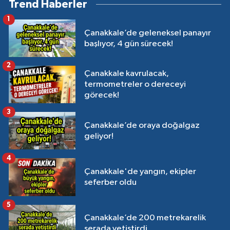
Trend Haberler
1
Çanakkale’de geleneksel panayır
başlıyor, 4 gün sürecek!
2
Çanakkale kavrulacak,
termometreler o dereceyi
görecek!
3
Çanakkale’de oraya doğalgaz
geliyor!
4
Çanakkale'de yangın, ekipler
seferber oldu
5
Çanakkale’de 200 metrekarelik
serada yetiştirdi