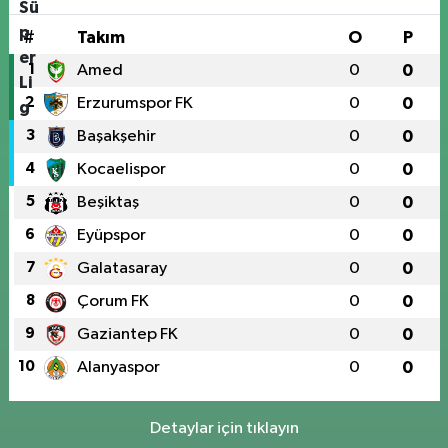
#
Takım
O
P
1
Amed
0
0
2
Erzurumspor FK
0
0
3
Başakşehir
0
0
4
Kocaelispor
0
0
5
Beşiktaş
0
0
6
Eyüpspor
0
0
7
Galatasaray
0
0
8
Çorum FK
0
0
9
Gaziantep FK
0
0
10
Alanyaspor
0
0
Detaylar için tıklayın