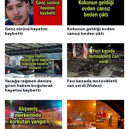
Genç sürücü hayatını
Kokunun geldiği evden
kaybetti
cansız beden çıktı
Yasağa rağmen denize
Feci kazada motosikletli
giren hakem boğularak
can verdi (Video)
hayatını kaybetti