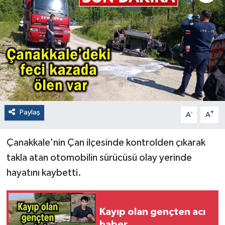
Paylaş
-
+
A
A
Çanakkale'nin Çan ilçesinde kontrolden çıkarak
takla atan otomobilin sürücüsü olay yerinde
hayatını kaybetti.
Kayıp olan gençten acı
haber