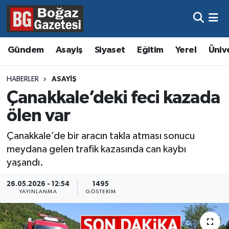
Asayiş
Hava Durumu
Gündem
Asayiş
Siyaset
Eğitim
Yerel
Üniv
Eğitim
Trafik Durumu
HABERLER
ASAYIŞ
Ekonomi
Süper Lig Puan Durumu ve Fikstür
Çanakkale’deki feci kazada
ölen var
Gündem
Tüm Manşetler
Çanakkale’de bir aracın takla atması sonucu
Kültür ve Sanat
Son Dakika Haberleri
meydana gelen trafik kazasında can kaybı
yaşandı.
Magazin
Haber Arşivi
26.05.2026 - 12:54
1495
YAYINLANMA
GÖSTERIM
Resmi İlanlar
Sağlık