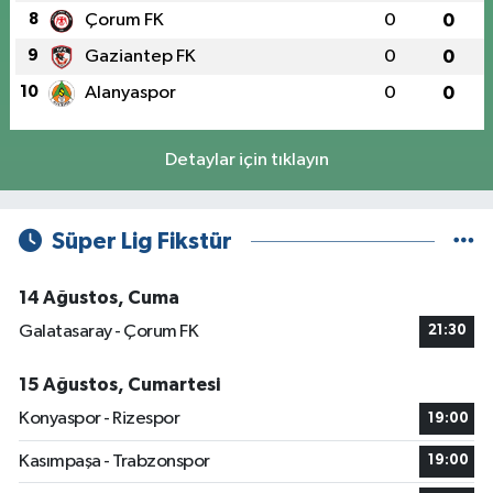
8
Çorum FK
0
0
9
Gaziantep FK
0
0
10
Alanyaspor
0
0
Detaylar için tıklayın
Süper Lig Fikstür
14 Ağustos, Cuma
Galatasaray - Çorum FK
21:30
15 Ağustos, Cumartesi
Konyaspor - Rizespor
19:00
Kasımpaşa - Trabzonspor
19:00