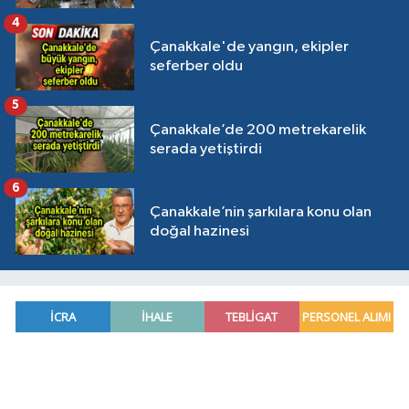
4
Çanakkale'de yangın, ekipler
seferber oldu
5
Çanakkale’de 200 metrekarelik
serada yetiştirdi
6
Çanakkale’nin şarkılara konu olan
doğal hazinesi