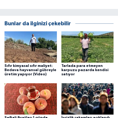
Bunlar da ilginizi çekebilir
Sıfır kimyasal sıfır maliyet:
Tarlada para etmeyen
Bedava hayvansal gübreyle
karpuzu pazarda kendisi
üretim yapıyor (Video)
satıyor
Şeftali fiyatları 1 günde
İşsizlik rakamları açıklandı