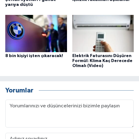
yarıya düştü
8 bin kişiyi işten çıkaracak!
Elektrik Faturasını Düşüren
Formül: Klima Kaç Derecede
Olmalı (Video)
Yorumlar