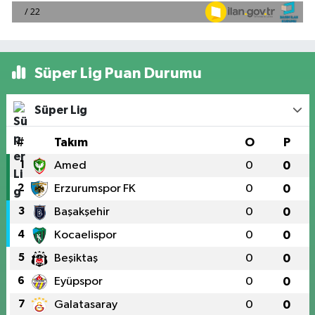
Süper Lig Puan Durumu
Süper Lig
#
Takım
O
P
1
Amed
0
0
2
Erzurumspor FK
0
0
3
Başakşehir
0
0
4
Kocaelispor
0
0
5
Beşiktaş
0
0
6
Eyüpspor
0
0
7
Galatasaray
0
0