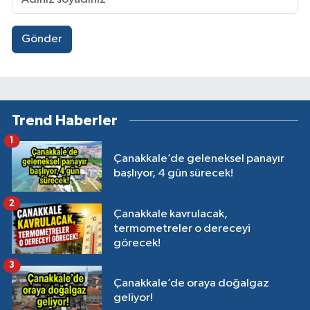
Gönder
Trend Haberler
1
Çanakkale’de geleneksel panayır
başlıyor, 4 gün sürecek!
2
Çanakkale kavrulacak,
termometreler o dereceyi
görecek!
3
Çanakkale’de oraya doğalgaz
geliyor!