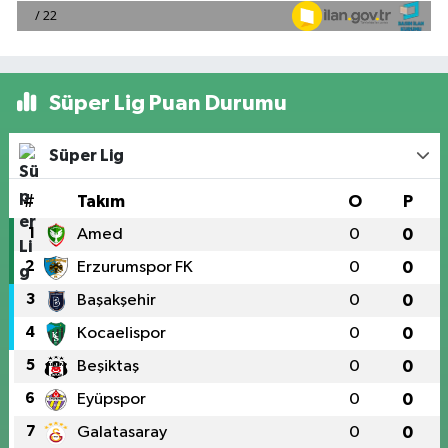
Süper Lig Puan Durumu
Süper Lig
#
Takım
O
P
1
Amed
0
0
2
Erzurumspor FK
0
0
3
Başakşehir
0
0
4
Kocaelispor
0
0
5
Beşiktaş
0
0
6
Eyüpspor
0
0
7
Galatasaray
0
0