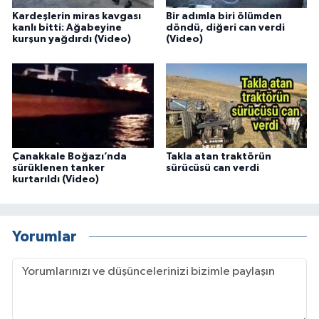
Kardeşlerin miras kavgası
Bir adımla biri ölümden
kanlı bitti: Ağabeyine
döndü, diğeri can verdi
kurşun yağdırdı (Video)
(Video)
Çanakkale Boğazı’nda
Takla atan traktörün
sürüklenen tanker
sürücüsü can verdi
kurtarıldı (Video)
Yorumlar