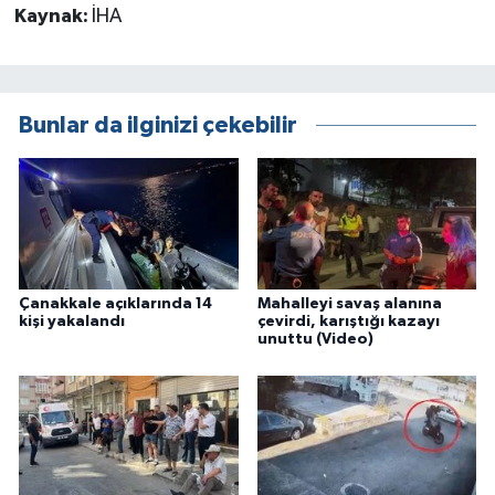
Kaynak:
İHA
Bunlar da ilginizi çekebilir
Çanakkale açıklarında 14
Mahalleyi savaş alanına
kişi yakalandı
çevirdi, karıştığı kazayı
unuttu (Video)