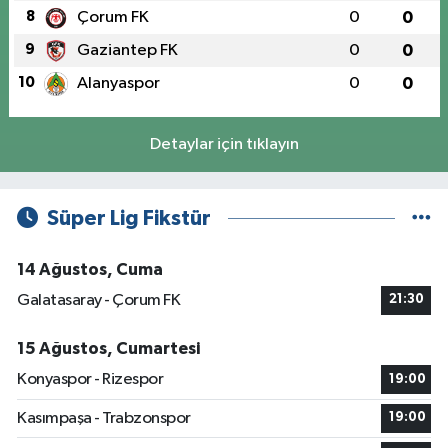
8
Çorum FK
0
0
9
Gaziantep FK
0
0
10
Alanyaspor
0
0
Detaylar için tıklayın
Süper Lig Fikstür
14 Ağustos, Cuma
Galatasaray - Çorum FK
21:30
15 Ağustos, Cumartesi
Konyaspor - Rizespor
19:00
Kasımpaşa - Trabzonspor
19:00