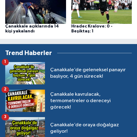
Çanakkale açıklarında 14
Hradec Kralove: 0 -
kişi yakalandı
Beşiktaş: 1
Trend Haberler
1
Çanakkale’de geleneksel panayır
başlıyor, 4 gün sürecek!
2
Çanakkale kavrulacak,
termometreler o dereceyi
görecek!
3
Çanakkale’de oraya doğalgaz
geliyor!