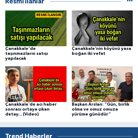
Resmi İlanlar
RESMİ İLANDIR
Çanakkale'de
Çanakkale’nin köyünü yasa
taşınmazların satışı
boğan iki vefat
yapılacak
Çanakkale’de acı haber
Başkan Arslan: “Gün, birlik
sonrası ortaya çıkan
olma ve omuz omuza
detay... (Video)
yürüme günüdür”
Trend Haberler