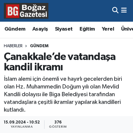
Asayiş
Hava Durumu
Gündem
Asayiş
Siyaset
Eğitim
Yerel
Üniv
Eğitim
Trafik Durumu
HABERLER
GÜNDEM
Ekonomi
Süper Lig Puan Durumu ve Fikstür
Çanakkale’de vatandaşa
kandil ikramı
Gündem
Tüm Manşetler
İslam alemi için önemli ve hayırlı gecelerden biri
Kültür ve Sanat
Son Dakika Haberleri
olan Hz. Muhammedin Doğum yılı olan Mevlid
Kandili dolayısı ile Biga Belediyesi tarafından
Magazin
Haber Arşivi
vatandaşlara çeşitli ikramlar yapılarak kandilleri
kutlandı.
Resmi İlanlar
15.09.2024 - 10:52
376
YAYINLANMA
GÖSTERIM
Sağlık