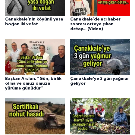
Çanakkale’nin köyünü yasa
Çanakkale’de acı haber
boğan iki vefat
sonrası ortaya çıkan
detay... (Video)
Başkan Arslan: “Gün, birlik
Çanakkale’ye 3 gün yağmur
olma ve omuz omuza
geliyor
yürüme günüdür”