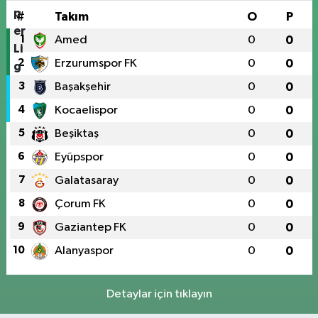
#
Takım
O
P
1
Amed
0
0
2
Erzurumspor FK
0
0
3
Başakşehir
0
0
4
Kocaelispor
0
0
5
Beşiktaş
0
0
6
Eyüpspor
0
0
7
Galatasaray
0
0
8
Çorum FK
0
0
9
Gaziantep FK
0
0
10
Alanyaspor
0
0
Detaylar için tıklayın