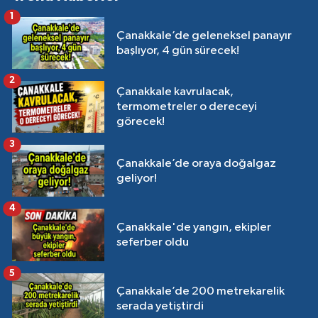
1
Çanakkale’de geleneksel panayır
başlıyor, 4 gün sürecek!
2
Çanakkale kavrulacak,
termometreler o dereceyi
görecek!
3
Çanakkale’de oraya doğalgaz
geliyor!
4
Çanakkale'de yangın, ekipler
seferber oldu
5
Çanakkale’de 200 metrekarelik
serada yetiştirdi