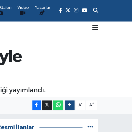
Galeri
Video
Yazarlar
yle
iği yayımlandı.
-
+
A
A
esmi İlanlar