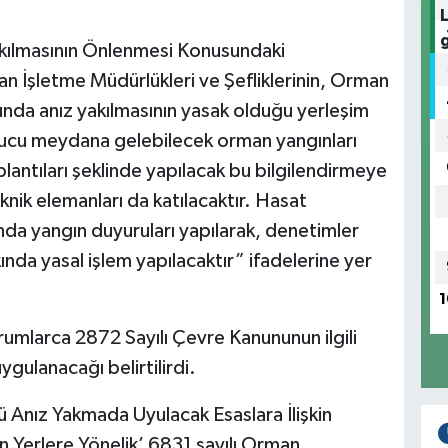
akılmasının Önlenmesi Konusundaki
n İşletme Müdürlükleri ve Şefliklerinin, Orman
unda anız yakılmasının yasak olduğu yerleşim
sonucu meydana gelebilecek orman yangınları
plantıları şeklinde yapılacak bu bilgilendirmeye
knik elemanları da katılacaktır. Hasat
nda yangın duyuruları yapılarak, denetimler
ında yasal işlem yapılacaktır” ifadelerine yer
1
urumlarca 2872 Sayılı Çevre Kanununun ilgili
gulanacağı belirtilirdi.
lü Anız Yakmada Uyulacak Esaslara İlişkin
lan Yerlere Yönelik’ 6831 sayılı Orman