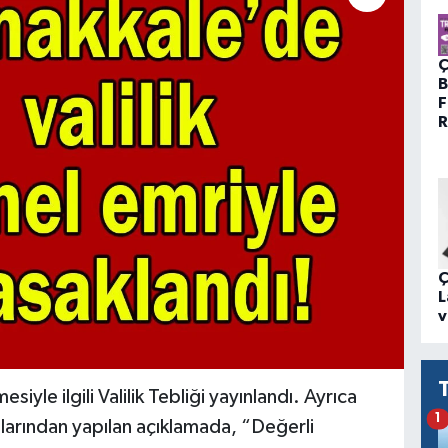
Ç
B
F
R
Ç
L
v
iyle ilgili Valilik Tebliği yayınlandı. Ayrıca
1
larından yapılan açıklamada, “Değerli