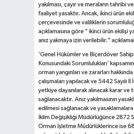
yakılması, çayır ve meraların tahribi 
faaliyet yasaktır. Ancak, ikinci ürün ek
çerçevesinde ve valiliklerin sorumluluğ
açıklamasına göre " ikinci ürün ekilişi ya
anız yakmaya izin verilebilir." açıklamala
‘Genel Hükümler ve Biçerdöver Sahipl
Konusundaki Sorumlulukları’ kapsamın
orman yangınları ve zararları hakkınd
çalışmaları yapılacak ve 5442 Sayılı İ
yetkiye dayanılarak alınacak karar ve 
sağlanacaktır. Anız yakılmasının yasakl
edilmesi sağlanacak ve yasaklamalara 
İklim Değişikliği Müdürlüğünce 2872 S
Orman İşletme Müdürlüklerince ise 683