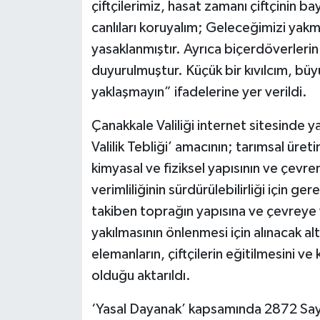
çiftçilerimiz, hasat zamanı çiftçinin b
canlıları koruyalım; Geleceğimizi yakma
yasaklanmıştır. Ayrıca biçerdöverlerin
duyurulmuştur. Küçük bir kıvılcım, büyük
yaklaşmayın” ifadelerine yer verildi.
Çanakkale Valiliği internet sitesinde y
Valilik Tebliği’ amacının; tarımsal üret
kimyasal ve fiziksel yapısının ve çevr
verimliliğinin sürdürülebilirliği için g
takiben toprağın yapısına ve çevreye 
yakılmasının önlenmesi için alınacak alte
elemanların, çiftçilerin eğitilmesini v
olduğu aktarıldı.
‘Yasal Dayanak’ kapsamında 2872 Sayı