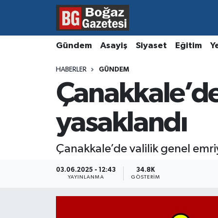
Asayiş
Hava Durumu
Gündem
Asayiş
Siyaset
Eğitim
Y
Eğitim
Trafik Durumu
HABERLER
GÜNDEM
Çanakkale’de 
Ekonomi
Süper Lig Puan Durumu ve Fikstür
Gündem
Tüm Manşetler
yasaklandı
Kültür ve Sanat
Son Dakika Haberleri
Çanakkale’de valilik genel emri
Magazin
Haber Arşivi
03.06.2025 - 12:43
34.8K
YAYINLANMA
GÖSTERIM
Resmi İlanlar
Sağlık