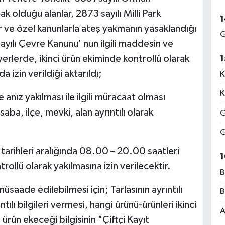
 olduğu alanlar, 2873 sayılı Milli Park
1
r ve özel kanunlarla ateş yakmanın yasaklandığı
G
ayılı Çevre Kanunu' nun ilgili maddesin ve
erlerde, ikinci ürün ekiminde kontrollü olarak
1
 izin verildiği aktarıldı;
K
K
anız yakılması ile ilgili müracaat olması
aba, ilçe, mevki, alan ayrıntılı olarak
G
G
arihleri aralığında 08.00 – 20.00 saatleri
1
trollü olarak yakılmasına izin verilecektir.
B
müsaade edilebilmesi için; Tarlasının ayrıntılı
B
ntılı bilgileri vermesi, hangi ürünü-ürünleri ikinci
A
 ürün ekeceği bilgisinin "Çiftçi Kayıt