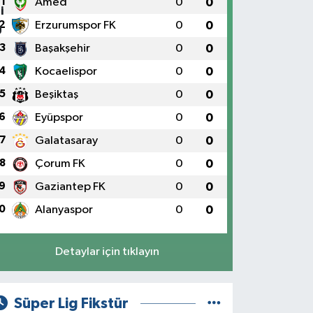
1
Amed
0
0
2
Erzurumspor FK
0
0
3
Başakşehir
0
0
4
Kocaelispor
0
0
5
Beşiktaş
0
0
6
Eyüpspor
0
0
7
Galatasaray
0
0
8
Çorum FK
0
0
9
Gaziantep FK
0
0
0
Alanyaspor
0
0
Detaylar için tıklayın
Süper Lig Fikstür