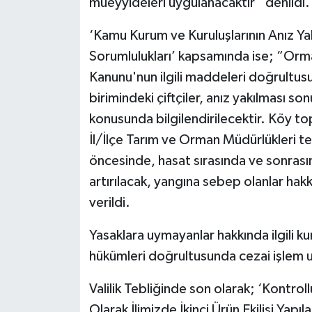
müeyyideleri uygulanacaktır” denildi.
‘Kamu Kurum ve Kuruluşlarının Anız Y
Sorumlulukları’ kapsamında ise; “Orma
Kanunu'nun ilgili maddeleri doğrultus
birimindeki çiftçiler, anız yakılması 
konusunda bilgilendirilecektir. Köy to
İl/İlçe Tarım ve Orman Müdürlükleri te
öncesinde, hasat sırasında ve sonrası
artırılacak, yangına sebep olanlar hakk
verildi.
Yasaklara uymayanlar hakkında ilgili k
hükümleri doğrultusunda cezai işlem uy
Valilik Tebliğinde son olarak; ‘Kontrol
Olarak İlimizde İkinci Ürün Ekilişi Yapı