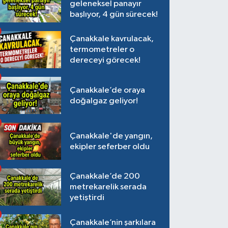
geleneksel panayır
başlıyor, 4 gün sürecek!
Çanakkale kavrulacak,
termometreler o
dereceyi görecek!
Çanakkale’de oraya
doğalgaz geliyor!
Çanakkale'de yangın,
ekipler seferber oldu
Çanakkale’de 200
metrekarelik serada
yetiştirdi
Çanakkale’nin şarkılara