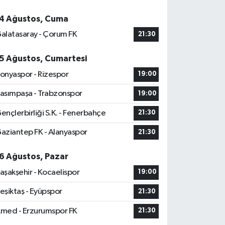
4 Ağustos, Cuma
alatasaray - Çorum FK
21:30
5 Ağustos, Cumartesi
onyaspor - Rizespor
19:00
asımpaşa - Trabzonspor
19:00
ençlerbirliği S.K. - Fenerbahçe
21:30
aziantep FK - Alanyaspor
21:30
6 Ağustos, Pazar
aşakşehir - Kocaelispor
19:00
eşiktaş - Eyüpspor
21:30
med - Erzurumspor FK
21:30