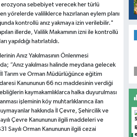
ve erozyona sebebiyet verecek her türlü
ilen yörelerde valiliklerce hazırlanan eylem planı
unda kontrollü anız yakmaya izin verilebilir."
pılan illerde, Valilik Makamının izni ile kontrollü
rı yapıldığı hatırlatıldı.
erinin Anız Yakılmasının Önlenmesi
da; “Anız yakılması halinde meydana gelecek
a İl Tarım ve Orman Müdürlüğünce eğitim
l İdaresi Kanununun 66 ncı maddesinin verdiği
tebliğlerin kaymakamlıklarca halka duyurulması
anması işleminin köy muhtarlıklarınca ilan
uymayanlar hakkında İl Çevre, Şehircilik ve
ayılı Çevre Kanununun ilgili maddeleri ve
1 Sayılı Orman Kanununun ilgili cezai