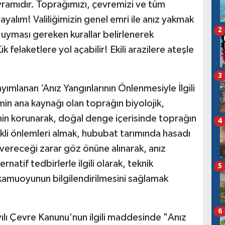
ayramıdır. Toprağımızı, çevremizi ve tüm
yalım! Valiliğimizin genel emri ile anız yakmak
2
 uyması gereken kurallar belirlenerek
 felaketlere yol açabilir! Ekili arazilere ateşle
3
ayımlanan ‘Anız Yangınlarının Önlenmesiyle İlgili
imin ana kaynağı olan toprağın biyolojik,
enin korunarak, doğal denge içerisinde toprağın
4
erekli önlemleri almak, hububat tarımında hasadı
vereceği zarar göz önüne alınarak, anız
rnatif tedbirlerle ilgili olarak, teknik
5
e kamuoyunun bilgilendirilmesini sağlamak
6
lı Çevre Kanunu'nun ilgili maddesinde "Anız