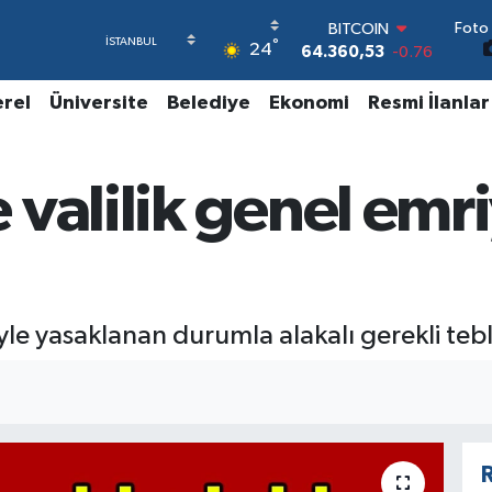
Foto 
DOLAR
°
24
47,7143
0.16
EURO
55,0317
-0.02
erel
Üniversite
Belediye
Ekonomi
Resmi İlanlar
STERLİN
64,2463
0.07
GRAM ALTIN
valilik genel emri
6574.81
1.44
BİST100
13.887
64
BITCOIN
64.360,53
-0.76
yle yasaklanan durumla alakalı gerekli tebl
R