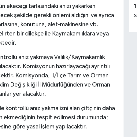
rün ekeceği tarlasındaki anızı yakarken
1
cek şekilde gerekli önlemi aldığını ve ayrıca
S
arlasına, konutuna, alet-makinesine vb.
lirten bir dilekçe ile Kaymakamlıklara veya
ktedir.
 kontrollü anız yakmaya Valilik/Kaymakamlık
acaktır. Komisyonun hazırlayacağı ayrıntılı
cektir. Komisyonda, İl/İlçe Tarım ve Orman
klim Değişikliği İl Müdürlüğünden ve Orman
lar yer alacaktır.
e kontrollü anız yakma izni alan çiftçinin daha
rün ekmediğinin tespit edilmesi durumunda;
ne göre yasal işlem yapılacaktır.