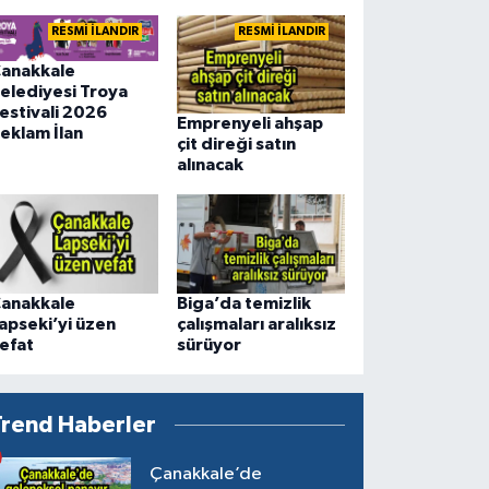
RESMİ İLANDIR
RESMİ İLANDIR
anakkale
elediyesi Troya
estivali 2026
Emprenyeli ahşap
eklam İlan
çit direği satın
alınacak
anakkale
Biga’da temizlik
apseki’yi üzen
çalışmaları aralıksız
efat
sürüyor
Trend Haberler
Çanakkale’de