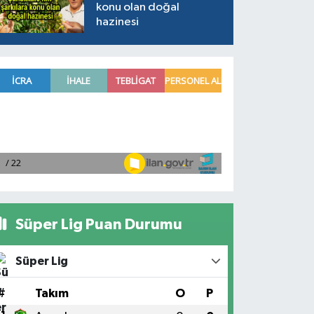
konu olan doğal
hazinesi
Süper Lig Puan Durumu
Süper Lig
#
Takım
O
P