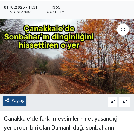
01.10.2025 - 11:31
1955
YAYINLANMA
GÖSTERIM
Paylaş
-
+
A
A
Çanakkale’de farklı mevsimlerin net yaşandığı
yerlerden biri olan Dumanlı dağ, sonbaharın