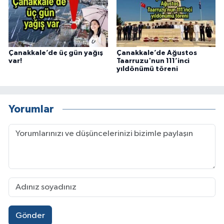
Çanakkale’de üç gün yağış
Çanakkale’de Ağustos
var!
Taarruzu'nun 111’inci
yıldönümü töreni
Yorumlar
Gönder