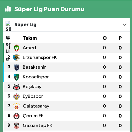
Süper Lig Puan Durumu
Süper Lig
#
Takım
O
P
1
Amed
0
0
2
Erzurumspor FK
0
0
3
Başakşehir
0
0
4
Kocaelispor
0
0
5
Beşiktaş
0
0
6
Eyüpspor
0
0
7
Galatasaray
0
0
8
Çorum FK
0
0
9
Gaziantep FK
0
0