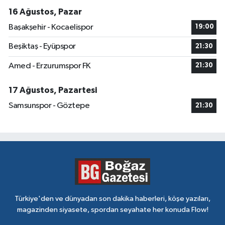
16 Ağustos, Pazar
Başakşehir - Kocaelispor
19:00
Beşiktaş - Eyüpspor
21:30
Amed - Erzurumspor FK
21:30
17 Ağustos, Pazartesi
Samsunspor - Göztepe
21:30
Türkiye'den ve dünyadan son dakika haberleri, köşe yazıları,
magazinden siyasete, spordan seyahate her konuda Flow!