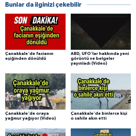
Bunlar da ilginizi çekebilir
Çanakkale'de facianın
ABD, UFO'lar hakkında yeni
eşiğinden dönüldü
görüntü ve belgeler
yayınladı (Video)
Çanakkale'de oraya
Çanakkale'de binlerce kişi
yağmur yağıyor (Video)
o sahile akın etti