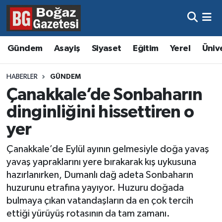
Asayiş
Hava Durumu
Gündem
Asayiş
Siyaset
Eğitim
Yerel
Üniv
Eğitim
Trafik Durumu
HABERLER
GÜNDEM
Ekonomi
Süper Lig Puan Durumu ve Fikstür
Çanakkale’de Sonbaharın
dinginliğini hissettiren o
Gündem
Tüm Manşetler
yer
Kültür ve Sanat
Son Dakika Haberleri
Çanakkale’de Eylül ayının gelmesiyle doğa yavaş
yavaş yapraklarını yere bırakarak kış uykusuna
Magazin
Haber Arşivi
hazırlanırken, Dumanlı dağ adeta Sonbaharın
huzurunu etrafına yayıyor. Huzuru doğada
Resmi İlanlar
bulmaya çıkan vatandaşların da en çok tercih
ettiği yürüyüş rotasının da tam zamanı.
Sağlık