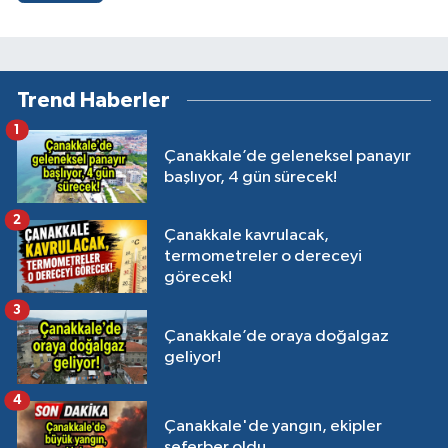
Trend Haberler
1
Çanakkale’de geleneksel panayır
başlıyor, 4 gün sürecek!
2
Çanakkale kavrulacak,
termometreler o dereceyi
görecek!
3
Çanakkale’de oraya doğalgaz
geliyor!
4
Çanakkale'de yangın, ekipler
seferber oldu