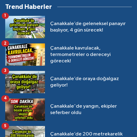
Trend Haberler
1
Çanakkale’de geleneksel panayır
başlıyor, 4 gün sürecek!
2
Çanakkale kavrulacak,
termometreler o dereceyi
görecek!
3
Çanakkale’de oraya doğalgaz
geliyor!
4
Çanakkale'de yangın, ekipler
seferber oldu
5
Çanakkale’de 200 metrekarelik