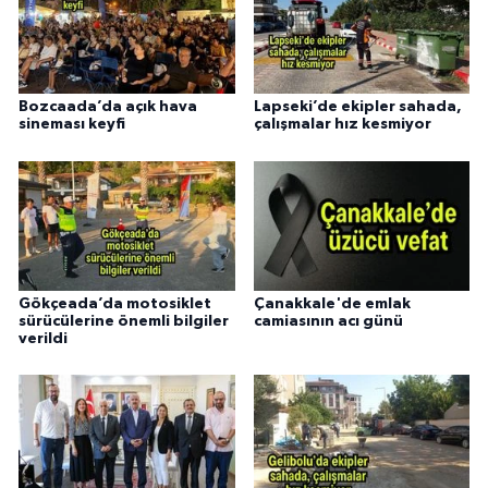
Bozcaada’da açık hava
Lapseki’de ekipler sahada,
sineması keyfi
çalışmalar hız kesmiyor
Gökçeada’da motosiklet
Çanakkale'de emlak
sürücülerine önemli bilgiler
camiasının acı günü
verildi