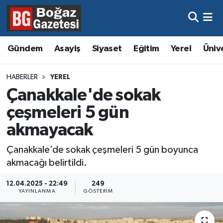
Asayiş
Hava Durumu
Gündem
Asayiş
Siyaset
Eğitim
Yerel
Üniv
Eğitim
Trafik Durumu
HABERLER
YEREL
Ekonomi
Süper Lig Puan Durumu ve Fikstür
Çanakkale'de sokak
çeşmeleri 5 gün
Gündem
Tüm Manşetler
akmayacak
Kültür ve Sanat
Son Dakika Haberleri
Çanakkale’de sokak çeşmeleri 5 gün boyunca
akmacağı belirtildi.
Magazin
Haber Arşivi
12.04.2025 - 22:49
249
Resmi İlanlar
YAYINLANMA
GÖSTERIM
Sağlık