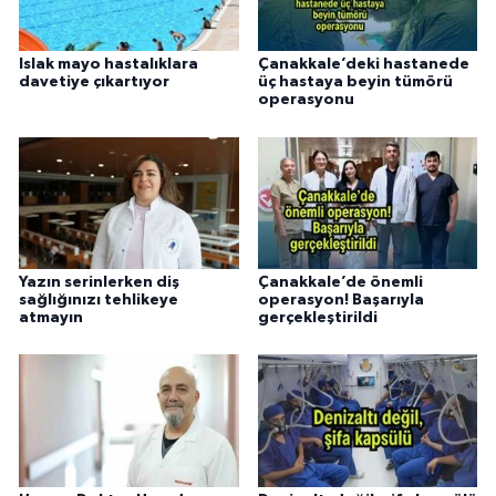
Islak mayo hastalıklara
Çanakkale’deki hastanede
davetiye çıkartıyor
üç hastaya beyin tümörü
operasyonu
Yazın serinlerken diş
Çanakkale’de önemli
sağlığınızı tehlikeye
operasyon! Başarıyla
atmayın
gerçekleştirildi