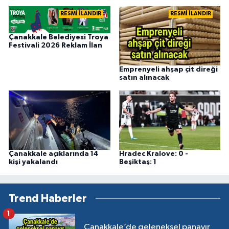
RESMİ İLANDIR
RESMİ İLANDIR
Çanakkale Belediyesi Troya
Festivali 2026 Reklam İlan
Emprenyeli ahşap çit direği
satın alınacak
Çanakkale açıklarında 14
Hradec Kralove: 0 -
kişi yakalandı
Beşiktaş: 1
Trend Haberler
1
Çanakkale’de geleneksel panayır