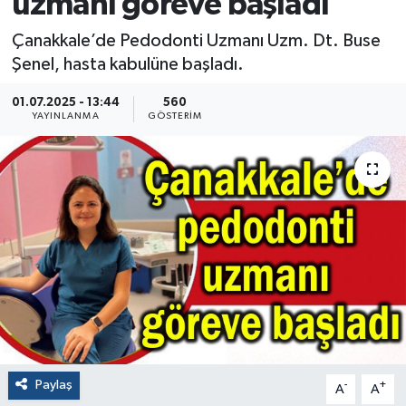
uzmanı göreve başladı
Çanakkale’de Pedodonti Uzmanı Uzm. Dt. Buse
Şenel, hasta kabulüne başladı.
01.07.2025 - 13:44
560
YAYINLANMA
GÖSTERIM
Paylaş
-
+
A
A