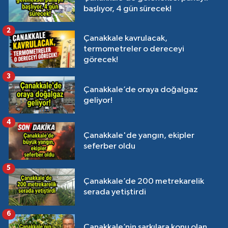
başlıyor, 4 gün sürecek!
2
Çanakkale kavrulacak,
termometreler o dereceyi
görecek!
3
Çanakkale’de oraya doğalgaz
geliyor!
4
Çanakkale'de yangın, ekipler
seferber oldu
5
Çanakkale’de 200 metrekarelik
serada yetiştirdi
6
Çanakkale’nin şarkılara konu olan