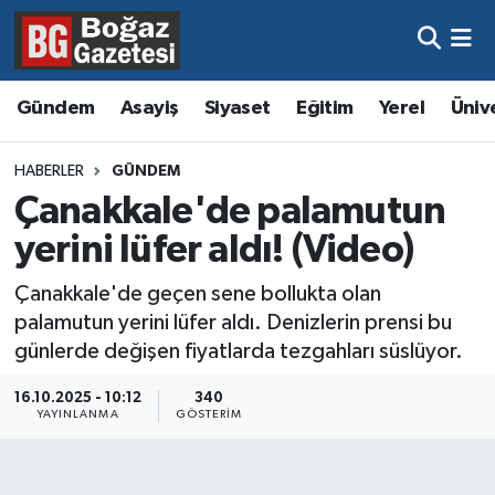
Asayiş
Hava Durumu
Gündem
Asayiş
Siyaset
Eğitim
Yerel
Üniv
Eğitim
Trafik Durumu
HABERLER
GÜNDEM
Ekonomi
Süper Lig Puan Durumu ve Fikstür
Çanakkale'de palamutun
yerini lüfer aldı! (Video)
Gündem
Tüm Manşetler
Çanakkale'de geçen sene bollukta olan
Kültür ve Sanat
Son Dakika Haberleri
palamutun yerini lüfer aldı. Denizlerin prensi bu
günlerde değişen fiyatlarda tezgahları süslüyor.
Magazin
Haber Arşivi
16.10.2025 - 10:12
340
YAYINLANMA
GÖSTERIM
Resmi İlanlar
Sağlık