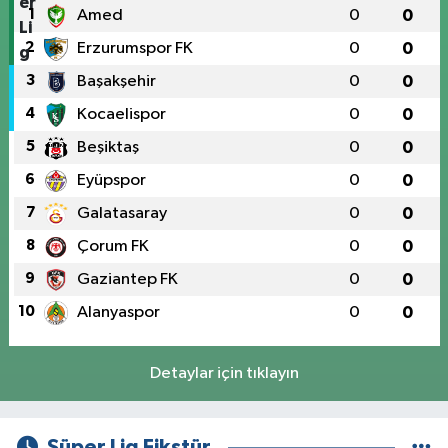
1
Amed
0
0
2
Erzurumspor FK
0
0
3
Başakşehir
0
0
4
Kocaelispor
0
0
5
Beşiktaş
0
0
6
Eyüpspor
0
0
7
Galatasaray
0
0
8
Çorum FK
0
0
9
Gaziantep FK
0
0
10
Alanyaspor
0
0
Detaylar için tıklayın
Süper Lig Fikstür