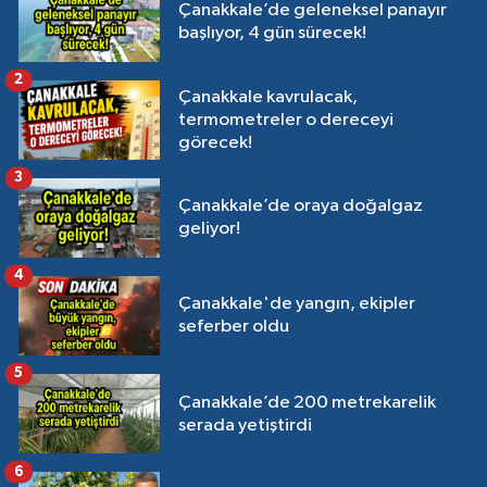
Çanakkale’de geleneksel panayır
başlıyor, 4 gün sürecek!
2
Çanakkale kavrulacak,
termometreler o dereceyi
görecek!
3
Çanakkale’de oraya doğalgaz
geliyor!
4
Çanakkale'de yangın, ekipler
seferber oldu
5
Çanakkale’de 200 metrekarelik
serada yetiştirdi
6