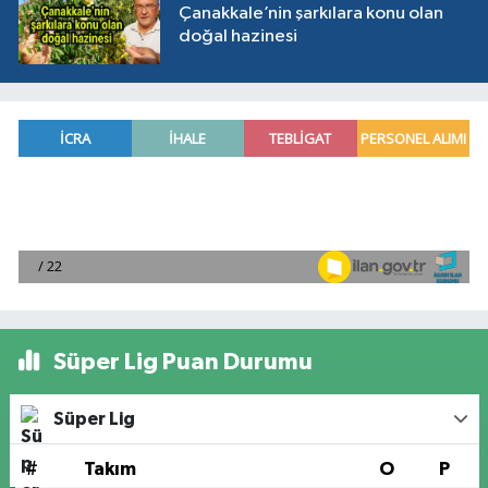
Çanakkale’nin şarkılara konu olan
doğal hazinesi
Süper Lig Puan Durumu
Süper Lig
#
Takım
O
P