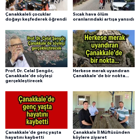
Çanakkaleli çocuklar
Sıcak hava ölüm
doğayı keşfederek öğrendi
oranlarındaki artışa yansıdı
Prof. Dr. Celal Şengör,
Herkese merak uyandıran
Çanakkale’de söyleşi
Çanakkale'de bir nokta...
gerçekleştirecek
Çanakkale’de genç yaşta
Çanakkale İl Müftüsünden
hayatını kaybetti
köylere ziyaret