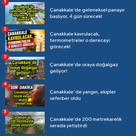
1
Çanakkale’de geleneksel panayır
başlıyor, 4 gün sürecek!
2
Çanakkale kavrulacak,
termometreler o dereceyi
görecek!
3
Çanakkale’de oraya doğalgaz
geliyor!
4
Çanakkale'de yangın, ekipler
seferber oldu
5
Çanakkale’de 200 metrekarelik
serada yetiştirdi