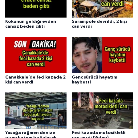
Kokunun geldiği evden
Şarampole devrildi, 2 kişi
cansız beden çıktı
can verdi
Çanakkale’de feci kazada 2
Genç sürücü hayatını
kişi can verdi
kaybetti
Yasağa rağmen denize
Feci kazada motosikletli
giren hakem boğularak
can verdi (Video)