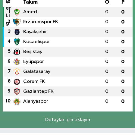
#
Takım
O
P
1
Amed
0
0
2
Erzurumspor FK
0
0
3
Başakşehir
0
0
4
Kocaelispor
0
0
5
Beşiktaş
0
0
6
Eyüpspor
0
0
7
Galatasaray
0
0
8
Çorum FK
0
0
9
Gaziantep FK
0
0
10
Alanyaspor
0
0
Detaylar için tıklayın