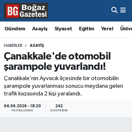
Asayiş
Hava Durumu
Gündem
Asayiş
Siyaset
Eğitim
Yerel
Üniv
Eğitim
Trafik Durumu
HABERLER
ASAYIŞ
Ekonomi
Süper Lig Puan Durumu ve Fikstür
Çanakkale'de otomobil
şarampole yuvarlandı!
Gündem
Tüm Manşetler
Çanakkale'nin Ayvacık ilçesinde bir otomobilin
Kültür ve Sanat
Son Dakika Haberleri
şarampole yuvarlanması sonucu meydana gelen
trafik kazasında 2 kişi yaralandı.
Magazin
Haber Arşivi
04.06.2026 - 18:20
242
YAYINLANMA
GÖSTERIM
Resmi İlanlar
Sağlık