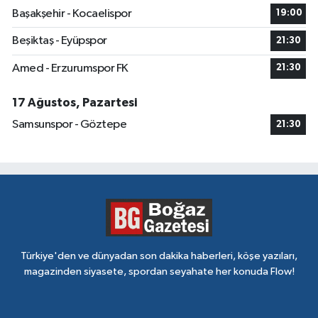
Başakşehir - Kocaelispor
19:00
Beşiktaş - Eyüpspor
21:30
Amed - Erzurumspor FK
21:30
17 Ağustos, Pazartesi
Samsunspor - Göztepe
21:30
Türkiye'den ve dünyadan son dakika haberleri, köşe yazıları,
magazinden siyasete, spordan seyahate her konuda Flow!