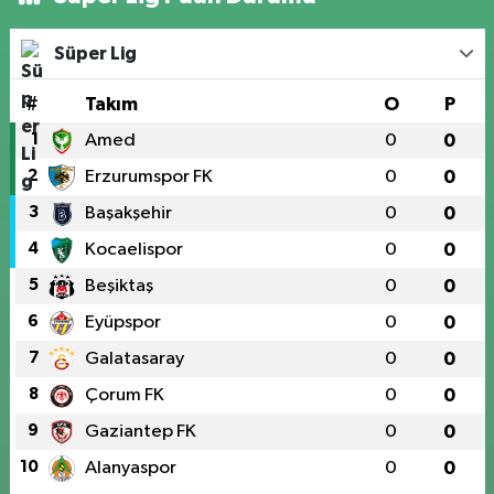
Süper Lig
#
Takım
O
P
1
Amed
0
0
2
Erzurumspor FK
0
0
3
Başakşehir
0
0
4
Kocaelispor
0
0
5
Beşiktaş
0
0
6
Eyüpspor
0
0
7
Galatasaray
0
0
8
Çorum FK
0
0
9
Gaziantep FK
0
0
10
Alanyaspor
0
0