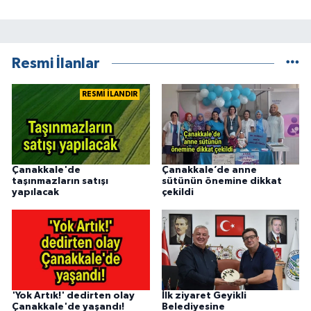
Resmi İlanlar
RESMİ İLANDIR
Çanakkale'de
Çanakkale’de anne
taşınmazların satışı
sütünün önemine dikkat
yapılacak
çekildi
'Yok Artık!' dedirten olay
İlk ziyaret Geyikli
Çanakkale'de yaşandı!
Belediyesine