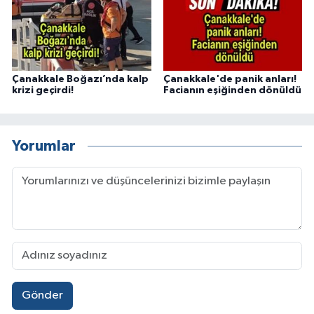
Çanakkale Boğazı’nda kalp
Çanakkale'de panik anları!
krizi geçirdi!
Facianın eşiğinden dönüldü
Yorumlar
Gönder