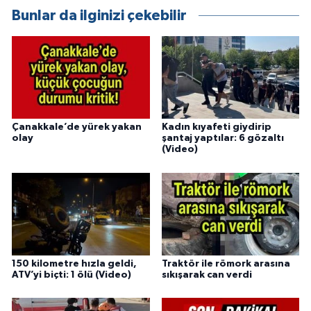
Bunlar da ilginizi çekebilir
Çanakkale’de yürek yakan
Kadın kıyafeti giydirip
olay
şantaj yaptılar: 6 gözaltı
(Video)
150 kilometre hızla geldi,
Traktör ile römork arasına
ATV’yi biçti: 1 ölü (Video)
sıkışarak can verdi