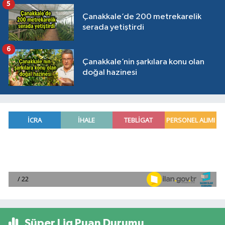
5
Çanakkale’de 200 metrekarelik
serada yetiştirdi
6
Çanakkale’nin şarkılara konu olan
doğal hazinesi
Süper Lig Puan Durumu