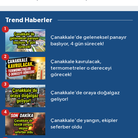
Trend Haberler
1
Çanakkale’de geleneksel panayır
başlıyor, 4 gün sürecek!
2
Çanakkale kavrulacak,
termometreler o dereceyi
görecek!
3
Çanakkale’de oraya doğalgaz
geliyor!
4
Çanakkale'de yangın, ekipler
seferber oldu