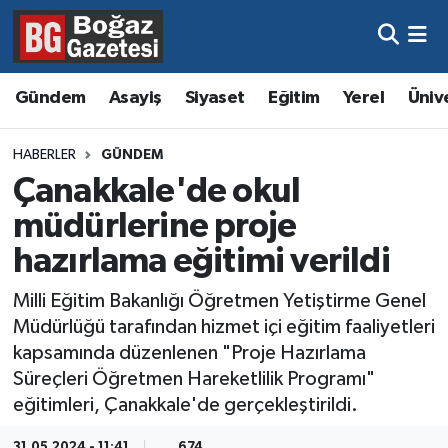
Asayiş
Hava Durumu
Gündem
Asayiş
Siyaset
Eğitim
Yerel
Üniv
Eğitim
Trafik Durumu
HABERLER
GÜNDEM
Ekonomi
Süper Lig Puan Durumu ve Fikstür
Çanakkale'de okul
müdürlerine proje
Gündem
Tüm Manşetler
hazırlama eğitimi verildi
Kültür ve Sanat
Son Dakika Haberleri
Milli Eğitim Bakanlığı Öğretmen Yetiştirme Genel
Müdürlüğü tarafından hizmet içi eğitim faaliyetleri
Magazin
Haber Arşivi
kapsamında düzenlenen "Proje Hazırlama
Süreçleri Öğretmen Hareketlilik Programı"
Resmi İlanlar
eğitimleri, Çanakkale'de gerçekleştirildi.
Sağlık
31.05.2024 - 11:41
674