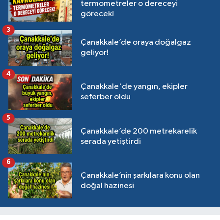
termometreler o dereceyi
görecek!
3
Çanakkale’de oraya doğalgaz
geliyor!
4
Çanakkale'de yangın, ekipler
seferber oldu
5
Çanakkale’de 200 metrekarelik
serada yetiştirdi
6
Çanakkale’nin şarkılara konu olan
doğal hazinesi