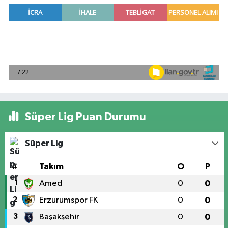
Süper Lig Puan Durumu
Süper Lig
#
Takım
O
P
1
Amed
0
0
2
Erzurumspor FK
0
0
3
Başakşehir
0
0