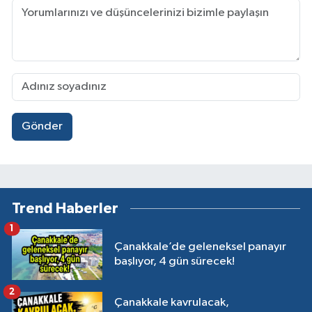
Gönder
Trend Haberler
1
Çanakkale’de geleneksel panayır
başlıyor, 4 gün sürecek!
2
Çanakkale kavrulacak,