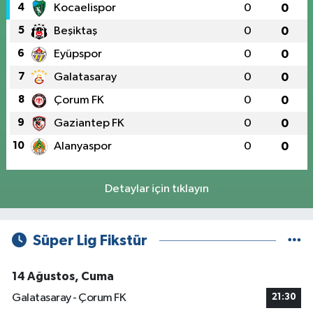
4
Kocaelispor
0
0
5
Beşiktaş
0
0
6
Eyüpspor
0
0
7
Galatasaray
0
0
8
Çorum FK
0
0
9
Gaziantep FK
0
0
10
Alanyaspor
0
0
Detaylar için tıklayın
Süper Lig Fikstür
14 Ağustos, Cuma
Galatasaray - Çorum FK
21:30