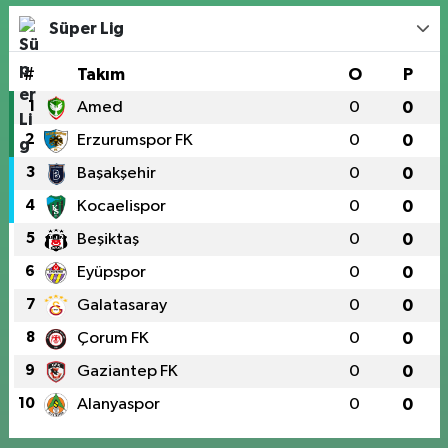
Süper Lig
#
Takım
O
P
1
Amed
0
0
2
Erzurumspor FK
0
0
3
Başakşehir
0
0
4
Kocaelispor
0
0
5
Beşiktaş
0
0
6
Eyüpspor
0
0
7
Galatasaray
0
0
8
Çorum FK
0
0
9
Gaziantep FK
0
0
10
Alanyaspor
0
0