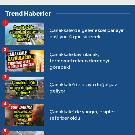
Trend Haberler
1
Çanakkale’de geleneksel panayır
başlıyor, 4 gün sürecek!
2
Çanakkale kavrulacak,
termometreler o dereceyi
görecek!
3
Çanakkale’de oraya doğalgaz
geliyor!
4
Çanakkale'de yangın, ekipler
seferber oldu
5