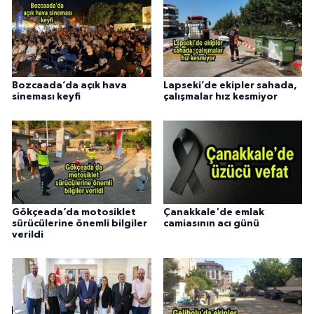
Bozcaada’da açık hava
Lapseki’de ekipler sahada,
sineması keyfi
çalışmalar hız kesmiyor
Gökçeada’da motosiklet
Çanakkale'de emlak
sürücülerine önemli bilgiler
camiasının acı günü
verildi