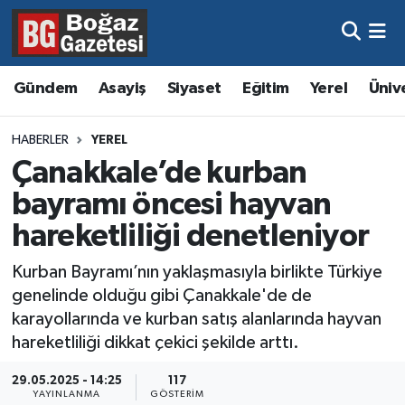
Asayiş
Hava Durumu
Gündem
Asayiş
Siyaset
Eğitim
Yerel
Üniv
Eğitim
Trafik Durumu
HABERLER
YEREL
Ekonomi
Süper Lig Puan Durumu ve Fikstür
Çanakkale’de kurban
bayramı öncesi hayvan
Gündem
Tüm Manşetler
hareketliliği denetleniyor
Kültür ve Sanat
Son Dakika Haberleri
Kurban Bayramı’nın yaklaşmasıyla birlikte Türkiye
genelinde olduğu gibi Çanakkale'de de
Magazin
Haber Arşivi
karayollarında ve kurban satış alanlarında hayvan
hareketliliği dikkat çekici şekilde arttı.
Resmi İlanlar
29.05.2025 - 14:25
117
Sağlık
YAYINLANMA
GÖSTERIM