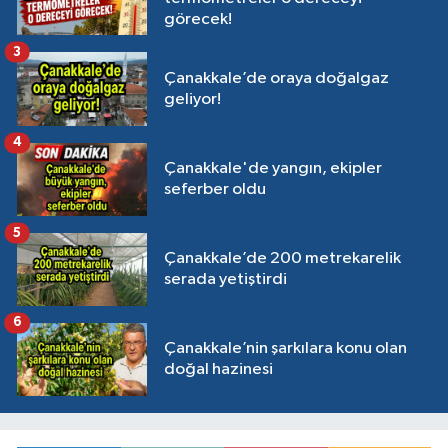
görecek!
3
Çanakkale’de oraya doğalgaz
geliyor!
4
Çanakkale'de yangın, ekipler
seferber oldu
5
Çanakkale’de 200 metrekarelik
serada yetiştirdi
6
Çanakkale’nin şarkılara konu olan
doğal hazinesi