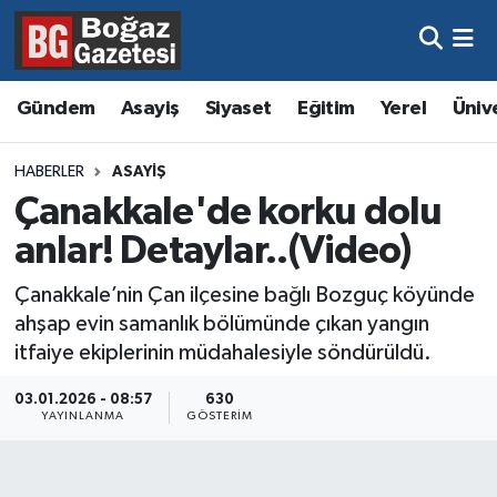
Asayiş
Hava Durumu
Gündem
Asayiş
Siyaset
Eğitim
Yerel
Üniv
Eğitim
Trafik Durumu
HABERLER
ASAYIŞ
Ekonomi
Süper Lig Puan Durumu ve Fikstür
Çanakkale'de korku dolu
anlar! Detaylar..(Video)
Gündem
Tüm Manşetler
Çanakkale’nin Çan ilçesine bağlı Bozguç köyünde
Kültür ve Sanat
Son Dakika Haberleri
ahşap evin samanlık bölümünde çıkan yangın
itfaiye ekiplerinin müdahalesiyle söndürüldü.
Magazin
Haber Arşivi
03.01.2026 - 08:57
630
YAYINLANMA
GÖSTERIM
Resmi İlanlar
Sağlık