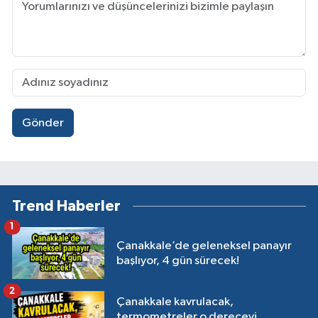
Gönder
Trend Haberler
1
Çanakkale’de geleneksel panayır
başlıyor, 4 gün sürecek!
2
Çanakkale kavrulacak,
termometreler o dereceyi