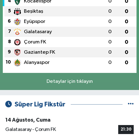
4
Kocaelispor
0
0
5
Beşiktaş
0
0
6
Eyüpspor
0
0
7
Galatasaray
0
0
8
Çorum FK
0
0
9
Gaziantep FK
0
0
10
Alanyaspor
0
0
Detaylar için tıklayın
Süper Lig Fikstür
14 Ağustos, Cuma
Galatasaray - Çorum FK
21:30