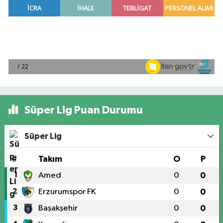
Süper Lig Puan Durumu
Süper Lig
#
Takım
O
P
1
Amed
0
0
2
Erzurumspor FK
0
0
3
Başakşehir
0
0