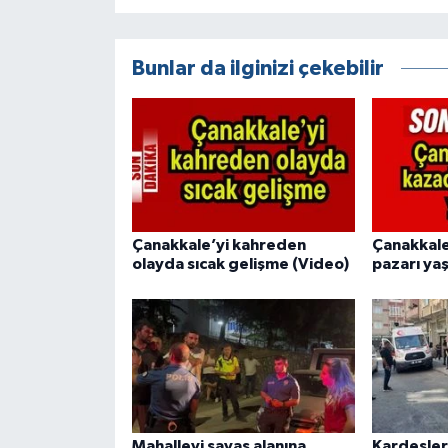
Bunlar da ilginizi çekebilir
Çanakkale’yi kahreden
Çanakkale
olayda sıcak gelişme (Video)
pazarı ya
Mahalleyi savaş alanına
Kardeşler