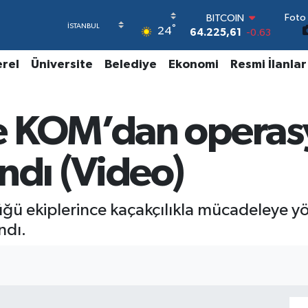
Foto 
DOLAR
°
24
47,7143
0.16
EURO
55,0317
-0.02
erel
Üniversite
Belediye
Ekonomi
Resmi İlanlar
STERLİN
64,2463
0.07
GRAM ALTIN
e KOM’dan operas
6574.81
1.44
BİST100
13.799
70
ndı (Video)
BITCOIN
64.225,61
-0.63
 ekiplerince kaçakçılıkla mücadeleye yön
ndı.