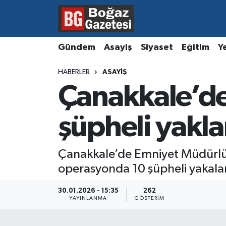
Asayiş
Hava Durumu
Gündem
Asayiş
Siyaset
Eğitim
Y
Eğitim
Trafik Durumu
HABERLER
ASAYIŞ
Çanakkale’d
Ekonomi
Süper Lig Puan Durumu ve Fikstür
Gündem
Tüm Manşetler
şüpheli yakla
Kültür ve Sanat
Son Dakika Haberleri
Çanakkale’de Emniyet Müdürlüğü
operasyonda 10 şüpheli yakala
Magazin
Haber Arşivi
30.01.2026 - 15:35
262
Resmi İlanlar
YAYINLANMA
GÖSTERIM
Sağlık