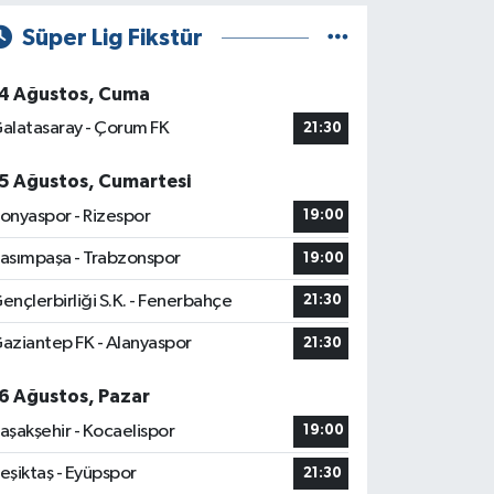
Süper Lig Fikstür
4 Ağustos, Cuma
alatasaray - Çorum FK
21:30
5 Ağustos, Cumartesi
onyaspor - Rizespor
19:00
asımpaşa - Trabzonspor
19:00
ençlerbirliği S.K. - Fenerbahçe
21:30
aziantep FK - Alanyaspor
21:30
6 Ağustos, Pazar
aşakşehir - Kocaelispor
19:00
eşiktaş - Eyüpspor
21:30