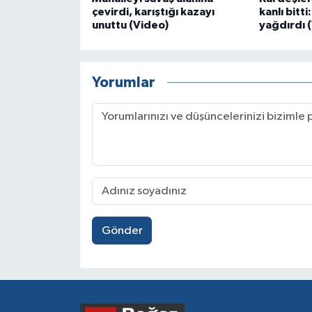
çevirdi, karıştığı kazayı
kanlı bitt
unuttu (Video)
yağdırdı 
Yorumlar
Gönder