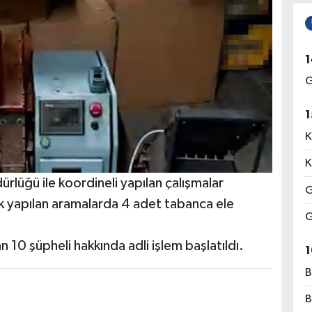
1
G
1
K
K
lüğü ile koordineli yapılan çalışmalar
G
ik yapılan aramalarda 4 adet tabanca ele
G
 10 şüpheli hakkında adli işlem başlatıldı.
1
B
B