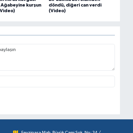
i: Ağabeyine kurşun
döndü, diğeri can verdi
(Video)
(Video)
Fevzipaşa Mah. Büyük Cami Sok. No: 34 /