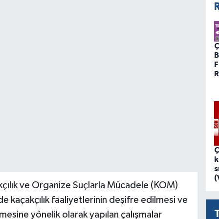
R
Ç
B
F
R
Ç
k
s
(
çılık ve Organize Suçlarla Mücadele (KOM)
 kaçakçılık faaliyetlerinin deşifre edilmesi ve
nmesine yönelik olarak yapılan çalışmalar