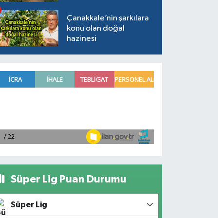
Çanakkale’nin şarkılara
konu olan doğal
hazinesi
Süper Lig Puan Durumu
Süper Lig