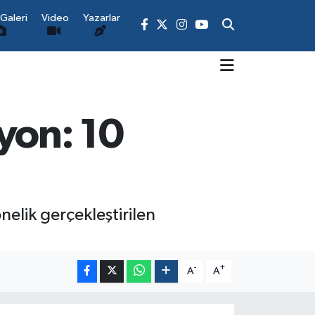
Galeri
Video
Yazarlar
yon: 10
elik gerçekleştirilen
-
+
A
A