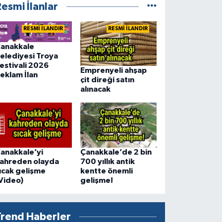
esmi İlanlar
RESMİ İLANDIR
RESMİ İLANDIR
anakkale
elediyesi Troya
estivali 2026
Emprenyeli ahşap
eklam İlan
çit direği satın
alınacak
anakkale’yi
Çanakkale’de 2 bin
ahreden olayda
700 yıllık antik
ıcak gelişme
kentte önemli
Video)
gelişme!
Trend Haberler