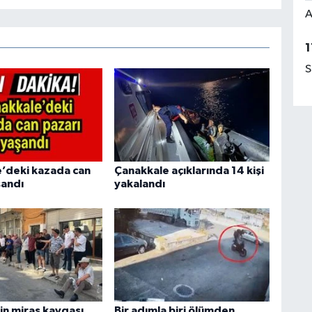
A
1
S
’deki kazada can
Çanakkale açıklarında 14 kişi
şandı
yakalandı
in miras kavgası
Bir adımla biri ölümden