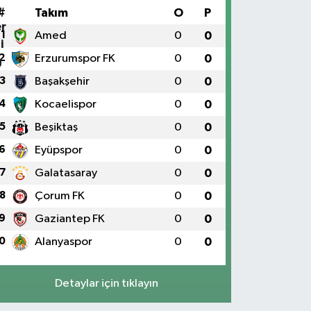
#
Takım
O
P
1
Amed
0
0
2
Erzurumspor FK
0
0
3
Başakşehir
0
0
4
Kocaelispor
0
0
5
Beşiktaş
0
0
6
Eyüpspor
0
0
7
Galatasaray
0
0
8
Çorum FK
0
0
9
Gaziantep FK
0
0
0
Alanyaspor
0
0
Detaylar için tıklayın