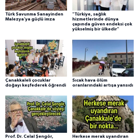
Türk Savunma Sanayinden
"Türkiye, sağlık
Malezya’ya güçlü imza
hizmetlerinde dünya
çapında güven endeksi çok
yükselmiş bir ülkedir"
Çanakkaleli çocuklar
Sıcak hava ölüm
doğayı keşfederek öğrendi
oranlarındaki artışa yansıdı
Prof. Dr. Celal Şengör,
Herkese merak uyandıran