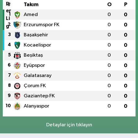
#
Takım
O
P
1
Amed
0
0
2
Erzurumspor FK
0
0
3
Başakşehir
0
0
4
Kocaelispor
0
0
5
Beşiktaş
0
0
6
Eyüpspor
0
0
7
Galatasaray
0
0
8
Çorum FK
0
0
9
Gaziantep FK
0
0
10
Alanyaspor
0
0
Detaylar için tıklayın