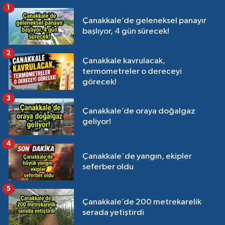
1
Çanakkale’de geleneksel panayır
başlıyor, 4 gün sürecek!
2
Çanakkale kavrulacak,
termometreler o dereceyi
görecek!
3
Çanakkale’de oraya doğalgaz
geliyor!
4
Çanakkale'de yangın, ekipler
seferber oldu
5
Çanakkale’de 200 metrekarelik
serada yetiştirdi