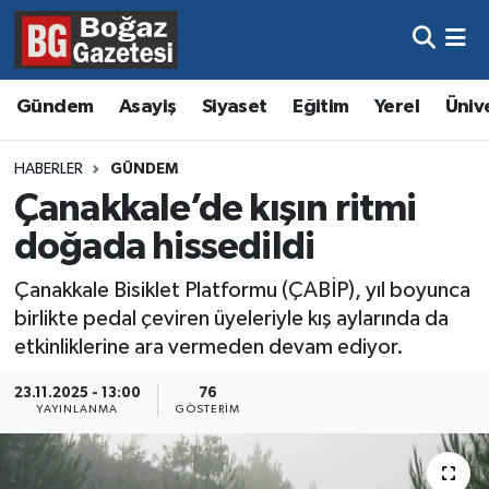
Asayiş
Hava Durumu
Gündem
Asayiş
Siyaset
Eğitim
Yerel
Üniv
Eğitim
Trafik Durumu
HABERLER
GÜNDEM
Ekonomi
Süper Lig Puan Durumu ve Fikstür
Çanakkale’de kışın ritmi
doğada hissedildi
Gündem
Tüm Manşetler
Çanakkale Bisiklet Platformu (ÇABİP), yıl boyunca
Kültür ve Sanat
Son Dakika Haberleri
birlikte pedal çeviren üyeleriyle kış aylarında da
etkinliklerine ara vermeden devam ediyor.
Magazin
Haber Arşivi
23.11.2025 - 13:00
76
YAYINLANMA
GÖSTERIM
Resmi İlanlar
Sağlık