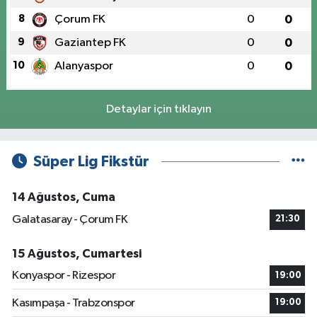
8
Çorum FK
0
0
9
Gaziantep FK
0
0
10
Alanyaspor
0
0
Detaylar için tıklayın
Süper Lig Fikstür
14 Ağustos, Cuma
Galatasaray - Çorum FK
21:30
15 Ağustos, Cumartesi
Konyaspor - Rizespor
19:00
Kasımpaşa - Trabzonspor
19:00