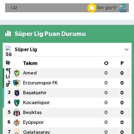
Süper Lig Puan Durumu
Süper Lig
#
Takım
O
P
1
Amed
0
0
2
Erzurumspor FK
0
0
3
Başakşehir
0
0
4
Kocaelispor
0
0
5
Beşiktaş
0
0
6
Eyüpspor
0
0
7
Galatasaray
0
0