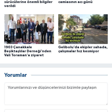
sürücülerine önemli bilgiler
camiasının acı günü
verildi
1903 Çanakkale
Gelibolu’da ekipler sahada,
Beşiktaşlılar Derneği’nden
çalışmalar hız kesmiyor
Vali Toraman’a ziyaret
Yorumlar