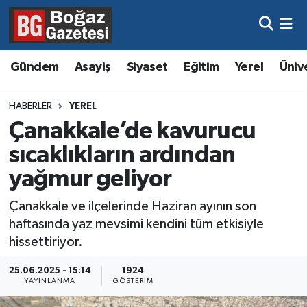
Asayiş
Hava Durumu
Gündem
Asayiş
Siyaset
Eğitim
Yerel
Üniv
Eğitim
Trafik Durumu
HABERLER
YEREL
Ekonomi
Süper Lig Puan Durumu ve Fikstür
Çanakkale’de kavurucu
sıcaklıkların ardından
Gündem
Tüm Manşetler
yağmur geliyor
Kültür ve Sanat
Son Dakika Haberleri
Çanakkale ve ilçelerinde Haziran ayının son
haftasında yaz mevsimi kendini tüm etkisiyle
Magazin
Haber Arşivi
hissettiriyor.
Resmi İlanlar
25.06.2025 - 15:14
1924
YAYINLANMA
GÖSTERIM
Sağlık