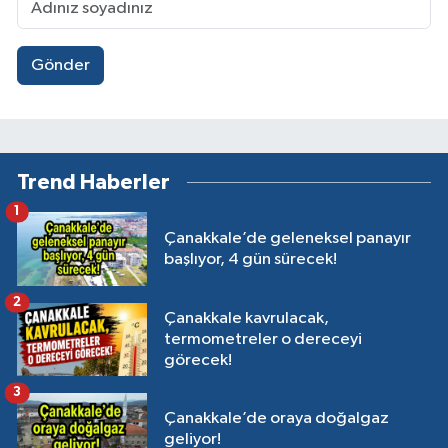
Gönder
Trend Haberler
1
Çanakkale’de geleneksel panayır
başlıyor, 4 gün sürecek!
2
Çanakkale kavrulacak,
termometreler o dereceyi
görecek!
3
Çanakkale’de oraya doğalgaz
geliyor!