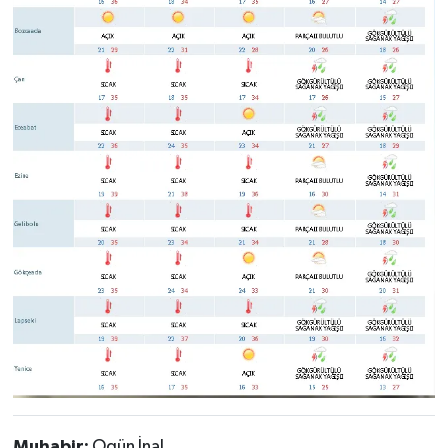
Muhabir:
Ogün İnal