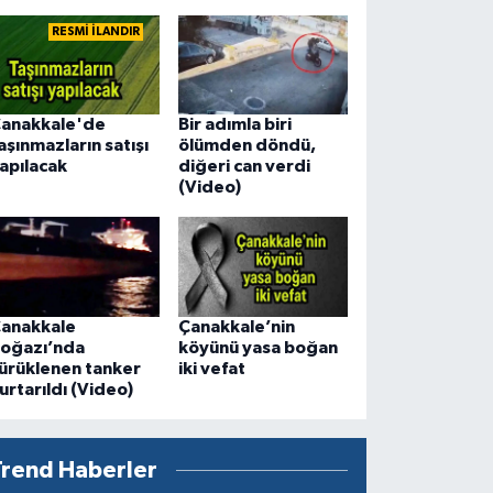
RESMİ İLANDIR
anakkale'de
Bir adımla biri
aşınmazların satışı
ölümden döndü,
apılacak
diğeri can verdi
(Video)
anakkale
Çanakkale’nin
oğazı’nda
köyünü yasa boğan
ürüklenen tanker
iki vefat
urtarıldı (Video)
Trend Haberler