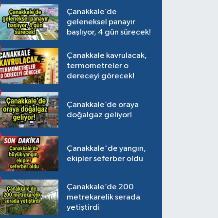
Çanakkale’de
geleneksel panayır
başlıyor, 4 gün sürecek!
Çanakkale kavrulacak,
termometreler o
dereceyi görecek!
Çanakkale’de oraya
doğalgaz geliyor!
Çanakkale'de yangın,
ekipler seferber oldu
Çanakkale’de 200
metrekarelik serada
yetiştirdi