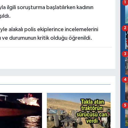
1
a ilgili soruşturma başlatılırken kadının
ıldı.
2
le alakalı polis ekiplerince incelemelerini
ı ve durumunun kritik olduğu öğrenildi.
3
4
5