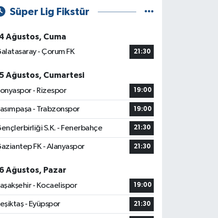
Süper Lig Fikstür
4 Ağustos, Cuma
alatasaray - Çorum FK
21:30
5 Ağustos, Cumartesi
onyaspor - Rizespor
19:00
asımpaşa - Trabzonspor
19:00
ençlerbirliği S.K. - Fenerbahçe
21:30
aziantep FK - Alanyaspor
21:30
6 Ağustos, Pazar
aşakşehir - Kocaelispor
19:00
eşiktaş - Eyüpspor
21:30