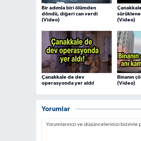
Bir adımla biri ölümden
Çanakkale
döndü, diğeri can verdi
sürüklenen
(Video)
(Video)
Çanakkale de dev
Binanın ç
operasyonda yer aldı!
(Video)
Yorumlar