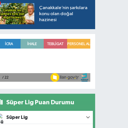
Çanakkale’nin şarkılara
konu olan doğal
hazinesi
Süper Lig Puan Durumu
Süper Lig