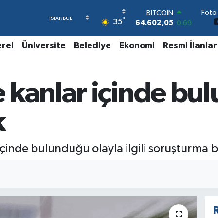
64.602,05
0.69
Foto 
DOLAR
°
35
47,6006
0.06
EURO
erel
Üniversite
Belediye
Ekonomi
Resmi İlanlar
55,0250
0.02
STERLİN
64,2398
0.2
GRAM ALTIN
 kanlar içinde bu
6513.94
0.32
BİST100
13.768
48
k
içinde bulunduğu olayla ilgili soruşturma ba
R