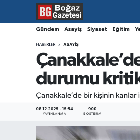
Asayiş
Hava Durumu
Gündem
Asayiş
Siyaset
Eğitim
Y
Eğitim
Trafik Durumu
HABERLER
ASAYIŞ
Çanakkale’de
Ekonomi
Süper Lig Puan Durumu ve Fikstür
Gündem
Tüm Manşetler
durumu kriti
Kültür ve Sanat
Son Dakika Haberleri
Çanakkale’de bir kişinin kanlar 
Magazin
Haber Arşivi
08.12.2025 - 15:54
900
YAYINLANMA
GÖSTERIM
Resmi İlanlar
Sağlık