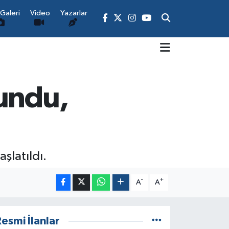
Galeri
Video
Yazarlar
lundu,
şlatıldı.
-
+
A
A
esmi İlanlar