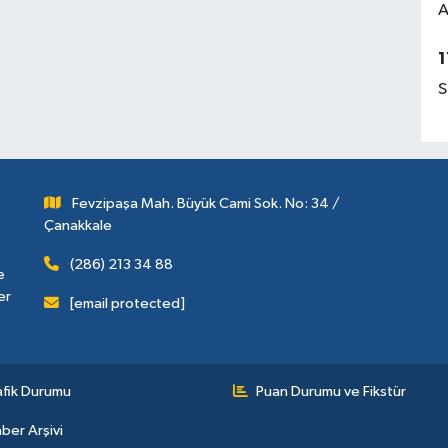
A
1
S
Fevzipaşa Mah. Büyük Cami Sok. No: 34 /
Çanakkale
(286) 213 34 88
e
er
[email protected]
afik Durumu
Puan Durumu ve Fikstür
ber Arşivi