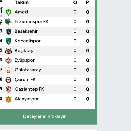
#
Takım
O
P
1
Amed
0
0
2
Erzurumspor FK
0
0
3
Başakşehir
0
0
4
Kocaelispor
0
0
5
Beşiktaş
0
0
6
Eyüpspor
0
0
7
Galatasaray
0
0
8
Çorum FK
0
0
9
Gaziantep FK
0
0
0
Alanyaspor
0
0
Detaylar için tıklayın