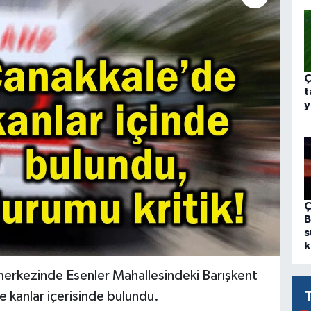
Ç
t
y
Ç
B
s
k
merkezinde Esenler Mahallesindeki Barışkent
e kanlar içerisinde bulundu.