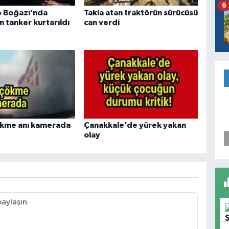
6
 Boğazı’nda
Takla atan traktörün sürücüsü
 tanker kurtarıldı
can verdi
ökme anı kamerada
Çanakkale’de yürek yakan
olay