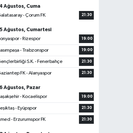
4 Ağustos, Cuma
alatasaray - Çorum FK
21:30
5 Ağustos, Cumartesi
onyaspor - Rizespor
19:00
asımpaşa - Trabzonspor
19:00
ençlerbirliği S.K. - Fenerbahçe
21:30
aziantep FK - Alanyaspor
21:30
6 Ağustos, Pazar
aşakşehir - Kocaelispor
19:00
eşiktaş - Eyüpspor
21:30
med - Erzurumspor FK
21:30