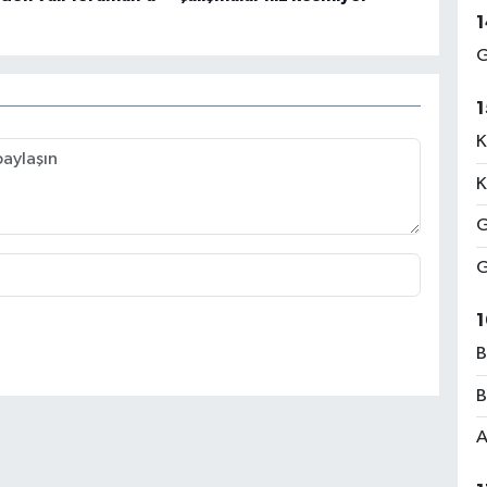
1
G
1
K
K
G
G
1
B
B
A