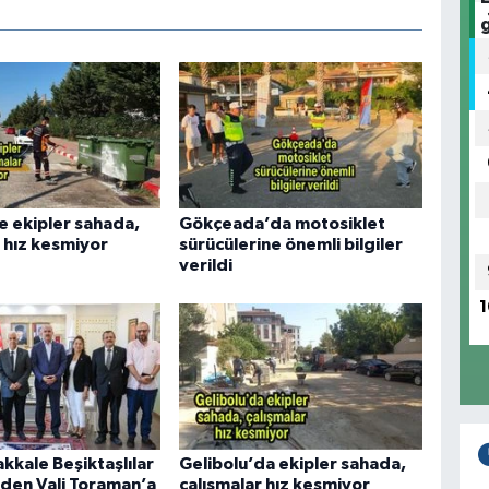
e ekipler sahada,
Gökçeada’da motosiklet
 hız kesmiyor
sürücülerine önemli bilgiler
verildi
1
kkale Beşiktaşlılar
Gelibolu’da ekipler sahada,
den Vali Toraman’a
çalışmalar hız kesmiyor