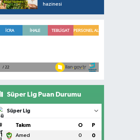
hazinesi
Süper Lig Puan Durumu
Süper Lig
#
Takım
O
P
1
Amed
0
0