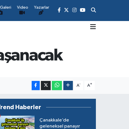
Galeri
Video
Yazarlar
yaşanacak
-
+
A
A
Trend Haberler
Çanakkale’de
geleneksel panayır