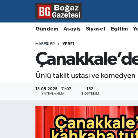
Asayiş
Hava Durumu
Gündem
Asayiş
Siyaset
Eğitim
Y
Eğitim
Trafik Durumu
HABERLER
YEREL
Çanakkale’de
Ekonomi
Süper Lig Puan Durumu ve Fikstür
Gündem
Tüm Manşetler
Ünlü taklit ustası ve komedyen
Kültür ve Sanat
Son Dakika Haberleri
13.05.2025 - 11:07
132
YAYINLANMA
GÖSTERIM
Magazin
Haber Arşivi
Resmi İlanlar
Sağlık