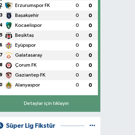
2
Erzurumspor FK
0
0
3
Başakşehir
0
0
4
Kocaelispor
0
0
5
Beşiktaş
0
0
6
Eyüpspor
0
0
7
Galatasaray
0
0
8
Çorum FK
0
0
9
Gaziantep FK
0
0
0
Alanyaspor
0
0
Detaylar için tıklayın
Süper Lig Fikstür