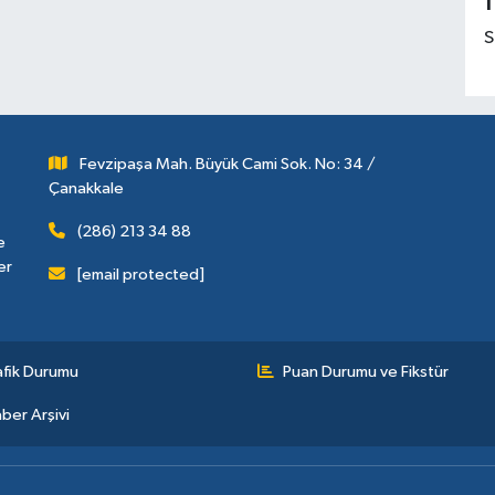
1
S
Fevzipaşa Mah. Büyük Cami Sok. No: 34 /
Çanakkale
(286) 213 34 88
e
er
[email protected]
afik Durumu
Puan Durumu ve Fikstür
ber Arşivi