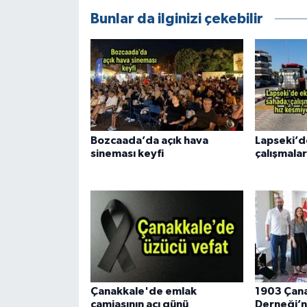
Bunlar da ilginizi çekebilir
Bozcaada’da açık hava
Lapseki’d
sineması keyfi
çalışmalar
Çanakkale'de emlak
1903 Çana
camiasının acı günü
Derneği’n