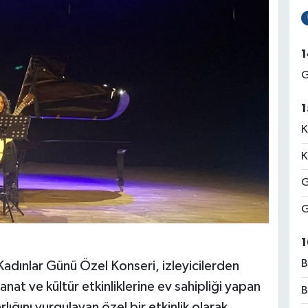
1
G
1
K
K
G
G
1
B
Kadınlar Günü Özel Konseri, izleyicilerden
at ve kültür etkinliklerine ev sahipliği yapan
B
lığını vurgulayan özel bir etkinlik olarak