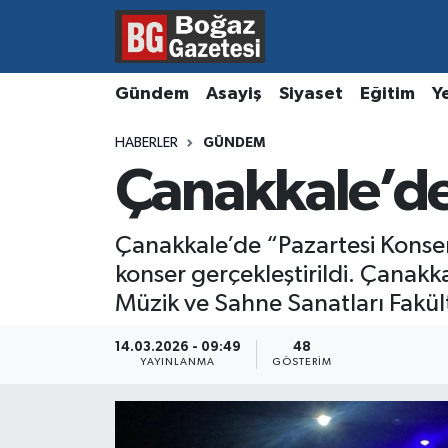
Asayiş
Hava Durumu
Gündem
Asayiş
Siyaset
Eğitim
Y
Eğitim
Trafik Durumu
HABERLER
GÜNDEM
Çanakkale’de 
Ekonomi
Süper Lig Puan Durumu ve Fikstür
Gündem
Tüm Manşetler
Çanakkale’de “Pazartesi Konser
konser gerçekleştirildi. Çana
Kültür ve Sanat
Son Dakika Haberleri
Müzik ve Sahne Sanatları Fakült
Magazin
Haber Arşivi
14.03.2026 - 09:49
48
YAYINLANMA
GÖSTERIM
Resmi İlanlar
Sağlık