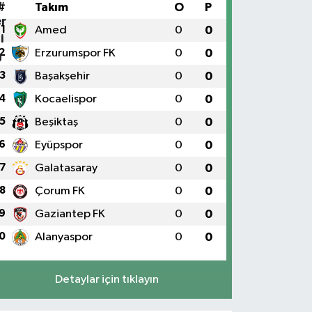
#
Takım
O
P
1
Amed
0
0
2
Erzurumspor FK
0
0
3
Başakşehir
0
0
4
Kocaelispor
0
0
5
Beşiktaş
0
0
6
Eyüpspor
0
0
7
Galatasaray
0
0
8
Çorum FK
0
0
9
Gaziantep FK
0
0
0
Alanyaspor
0
0
Detaylar için tıklayın