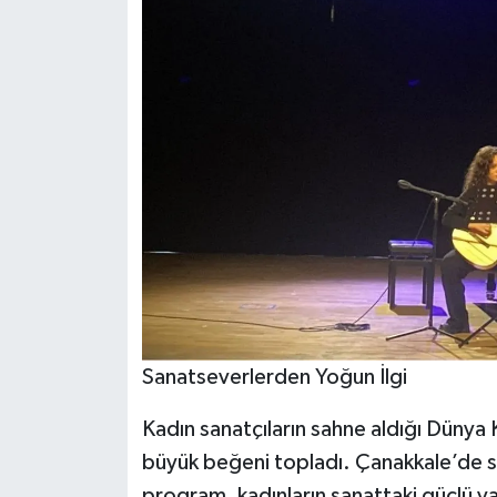
Sanatseverlerden Yoğun İlgi
Kadın sanatçıların sahne aldığı Dünya 
büyük beğeni topladı. Çanakkale’de san
program, kadınların sanattaki güçlü var