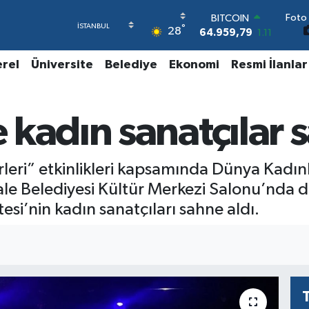
BITCOIN
Foto 
64.959,79
1.11
°
28
DOLAR
47,7436
0.18
erel
Üniversite
Belediye
Ekonomi
Resmi İlanlar
EURO
55,2510
0.32
STERLİN
64,4811
0.38
kadın sanatçılar s
GRAM ALTIN
6660.55
0.03
BİST100
leri” etkinlikleri kapsamında Dünya Kadınl
13.779
-14
kkale Belediyesi Kültür Merkezi Salonu’n
esi’nin kadın sanatçıları sahne aldı.