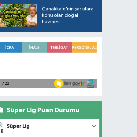
Çanakkale’nin şarkılara
konu olan doğal
hazinesi
Süper Lig Puan Durumu
Süper Lig