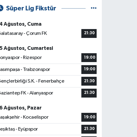
Süper Lig Fikstür
4 Ağustos, Cuma
alatasaray - Çorum FK
21:30
5 Ağustos, Cumartesi
onyaspor - Rizespor
19:00
asımpaşa - Trabzonspor
19:00
ençlerbirliği S.K. - Fenerbahçe
21:30
aziantep FK - Alanyaspor
21:30
6 Ağustos, Pazar
aşakşehir - Kocaelispor
19:00
eşiktaş - Eyüpspor
21:30