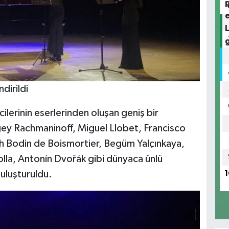
dirildi
lerinin eserlerinden oluşan geniş bir
ey Rachmaninoff, Miguel Llobet, Francisco
ph Bodin de Boismortier, Begüm Yalçınkaya,
olla, Antonín Dvořák gibi dünyaca ünlü
buluşturuldu.
1