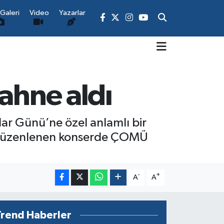
Galeri
Video
Yazarlar
ahne aldı
ar Günü’ne özel anlamlı bir
da düzenlenen konserde ÇOMÜ
-
+
A
A
Trend Haberler