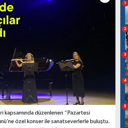
1
2
3
4
5
leri kapsamında düzenlenen “Pazartesi
nü’ne özel konser ile sanatseverlerle buluştu.