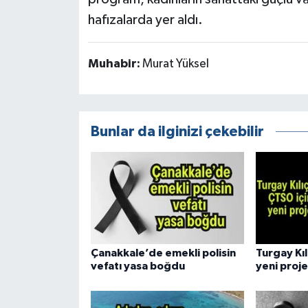
hafızalarda yer aldı.
Muhabir:
Murat Yüksel
Bunlar da ilginizi çekebilir
Çanakkale’de emekli polisin
Turgay Kıl
vefatı yasa boğdu
yeni proje