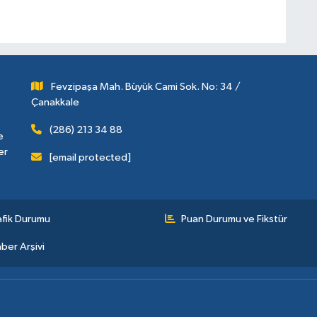
Fevzipaşa Mah. Büyük Cami Sok. No: 34 /
Çanakkale
(286) 213 34 88
e
er
[email protected]
afik Durumu
Puan Durumu ve Fikstür
ber Arşivi