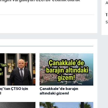
A
1
S
ıç’tan ÇTSO için
Çanakkale’de barajın
!
altındaki gizem!