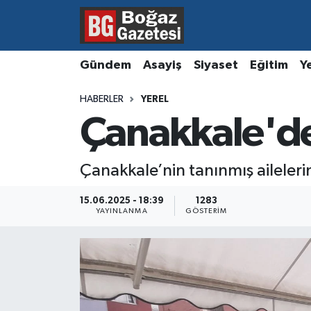
Asayiş
Hava Durumu
Gündem
Asayiş
Siyaset
Eğitim
Y
Eğitim
Trafik Durumu
HABERLER
YEREL
Çanakkale'de 
Ekonomi
Süper Lig Puan Durumu ve Fikstür
Gündem
Tüm Manşetler
Çanakkale’nin tanınmış ailelerin
Kültür ve Sanat
Son Dakika Haberleri
15.06.2025 - 18:39
1283
YAYINLANMA
GÖSTERIM
Magazin
Haber Arşivi
Resmi İlanlar
Sağlık