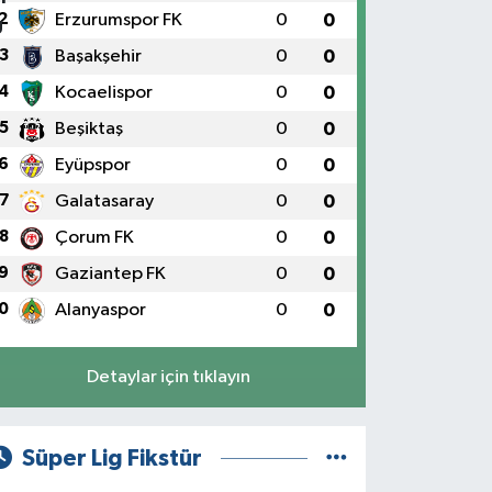
2
Erzurumspor FK
0
0
3
Başakşehir
0
0
4
Kocaelispor
0
0
5
Beşiktaş
0
0
6
Eyüpspor
0
0
7
Galatasaray
0
0
8
Çorum FK
0
0
9
Gaziantep FK
0
0
0
Alanyaspor
0
0
Detaylar için tıklayın
Süper Lig Fikstür