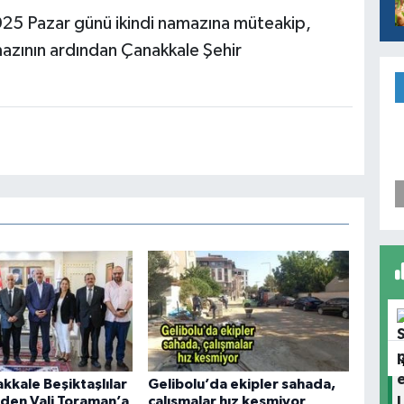
2025 Pazar günü ikindi namazına müteakip,
azının ardından Çanakkale Şehir
kkale Beşiktaşlılar
Gelibolu’da ekipler sahada,
den Vali Toraman’a
çalışmalar hız kesmiyor