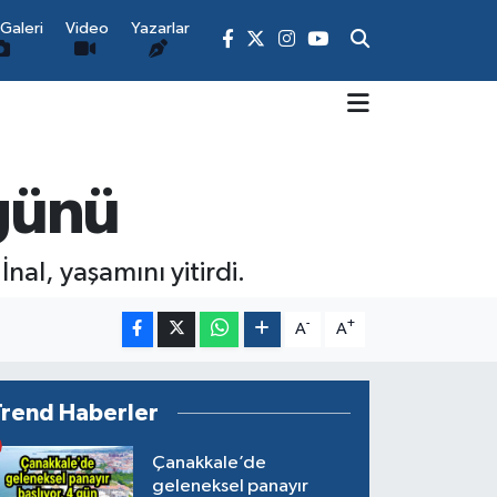
Galeri
Video
Yazarlar
 günü
nal, yaşamını yitirdi.
-
+
A
A
Trend Haberler
Çanakkale’de
geleneksel panayır