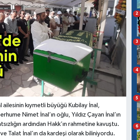
2
3
4
5
 ailesinin kıymetli büyüğü Kubilay İnal,
rhume Nimet İnal’ın oğlu, Yıldız Çayan İnal’ın
hatsızlığın ardından Hakk’ın rahmetine kavuştu.
6
ve Talat İnal’ın da kardeşi olarak biliniyordu.