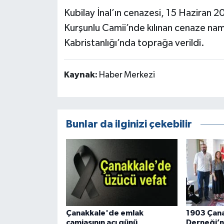
Kubilay İnal’ın cenazesi, 15 Haziran 
Kurşunlu Camii’nde kılınan cenaze nam
Kabristanlığı’nda toprağa verildi.
Kaynak:
Haber Merkezi
Bunlar da ilginizi çekebilir
Çanakkale'de emlak
1903 Çana
camiasının acı günü
Derneği’n