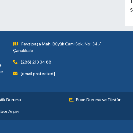
1
S
Fevzipaşa Mah. Büyük Cami Sok. No: 34 /
Çanakkale
(286) 213 34 88
e
er
[email protected]
afik Durumu
Puan Durumu ve Fikstür
ber Arşivi