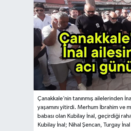
Çanakkale’nin tanınmış ailelerinden İnal
yaşamını yitirdi. Merhum İbrahim ve me
babası olan Kubilay İnal, geçirdiği ra
Kubilay İnal; Nihal Şencan, Turgay İnal 