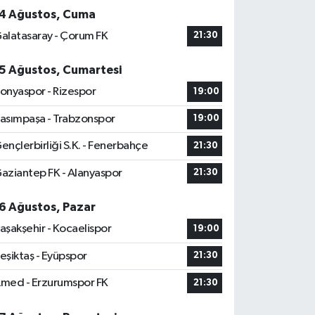
4 Ağustos, Cuma
alatasaray - Çorum FK
21:30
5 Ağustos, Cumartesi
onyaspor - Rizespor
19:00
asımpaşa - Trabzonspor
19:00
ençlerbirliği S.K. - Fenerbahçe
21:30
aziantep FK - Alanyaspor
21:30
6 Ağustos, Pazar
aşakşehir - Kocaelispor
19:00
eşiktaş - Eyüpspor
21:30
med - Erzurumspor FK
21:30