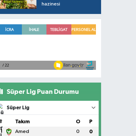
hazinesi
Süper Lig Puan Durumu
Süper Lig
#
Takım
O
P
1
Amed
0
0