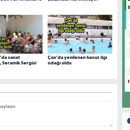
’da sanat
Çan’da yenilenen havuz ilgi
, Seramik Sergisi
odağı oldu
1