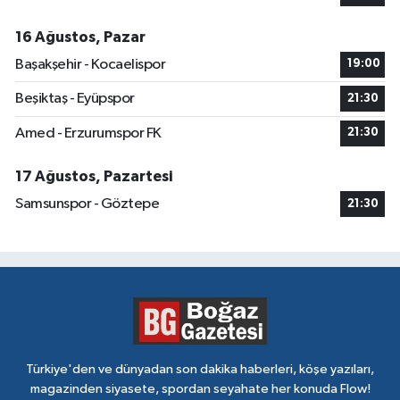
16 Ağustos, Pazar
Başakşehir - Kocaelispor
19:00
Beşiktaş - Eyüpspor
21:30
Amed - Erzurumspor FK
21:30
17 Ağustos, Pazartesi
Samsunspor - Göztepe
21:30
Türkiye'den ve dünyadan son dakika haberleri, köşe yazıları,
magazinden siyasete, spordan seyahate her konuda Flow!