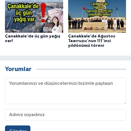
Çanakkale’de üç gün yağış
Çanakkale’de Ağustos
var!
Taarruzu'nun 111’inci
yıldönümü töreni
Yorumlar