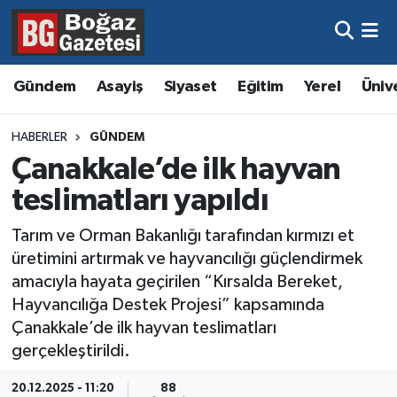
Asayiş
Hava Durumu
Gündem
Asayiş
Siyaset
Eğitim
Yerel
Üniv
Eğitim
Trafik Durumu
HABERLER
GÜNDEM
Ekonomi
Süper Lig Puan Durumu ve Fikstür
Çanakkale’de ilk hayvan
teslimatları yapıldı
Gündem
Tüm Manşetler
Tarım ve Orman Bakanlığı tarafından kırmızı et
Kültür ve Sanat
Son Dakika Haberleri
üretimini artırmak ve hayvancılığı güçlendirmek
amacıyla hayata geçirilen “Kırsalda Bereket,
Magazin
Haber Arşivi
Hayvancılığa Destek Projesi” kapsamında
Çanakkale’de ilk hayvan teslimatları
Resmi İlanlar
gerçekleştirildi.
Sağlık
20.12.2025 - 11:20
88