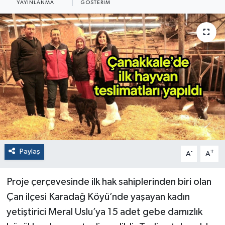
YAYINLANMA
GÖSTERIM
Paylaş
-
+
A
A
Proje çerçevesinde ilk hak sahiplerinden biri olan
Çan ilçesi Karadağ Köyü’nde yaşayan kadın
yetiştirici Meral Uslu’ya 15 adet gebe damızlık