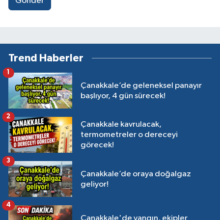
Gönder
Trend Haberler
1
Çanakkale’de geleneksel panayır
başlıyor, 4 gün sürecek!
2
Çanakkale kavrulacak,
termometreler o dereceyi
görecek!
3
Çanakkale’de oraya doğalgaz
geliyor!
4
Çanakkale'de yangın, ekipler