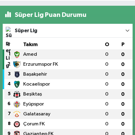
Süper Lig Puan Durumu
Süper Lig
#
Takım
O
P
1
Amed
0
0
2
Erzurumspor FK
0
0
3
Başakşehir
0
0
4
Kocaelispor
0
0
5
Beşiktaş
0
0
6
Eyüpspor
0
0
7
Galatasaray
0
0
8
Çorum FK
0
0
9
Gaziantep FK
0
0