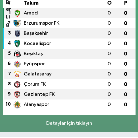
#
Takım
O
P
1
Amed
0
0
2
Erzurumspor FK
0
0
3
Başakşehir
0
0
4
Kocaelispor
0
0
5
Beşiktaş
0
0
6
Eyüpspor
0
0
7
Galatasaray
0
0
8
Çorum FK
0
0
9
Gaziantep FK
0
0
10
Alanyaspor
0
0
Detaylar için tıklayın