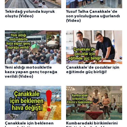
Tekirdağ yolunda kuyruk
Yusuf Talha Çanakkale'de
oluştu (Video)
son yolculuğuna uğurlandı
(Video)
Yeni aldığı motosikletle
Çanakkale’de çocuklar için
kaza yapan genç toprağa
eğitimde güç birliği!
verildi (Video)
Çanakkale için beklenen
Kumbaradaki birikimlerini