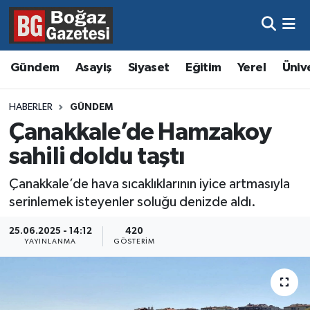
Asayiş
Hava Durumu
Gündem
Asayiş
Siyaset
Eğitim
Yerel
Üniv
Eğitim
Trafik Durumu
HABERLER
GÜNDEM
Ekonomi
Süper Lig Puan Durumu ve Fikstür
Çanakkale’de Hamzakoy
sahili doldu taştı
Gündem
Tüm Manşetler
Çanakkale’de hava sıcaklıklarının iyice artmasıyla
Kültür ve Sanat
Son Dakika Haberleri
serinlemek isteyenler soluğu denizde aldı.
Magazin
Haber Arşivi
25.06.2025 - 14:12
420
YAYINLANMA
GÖSTERIM
Resmi İlanlar
Sağlık