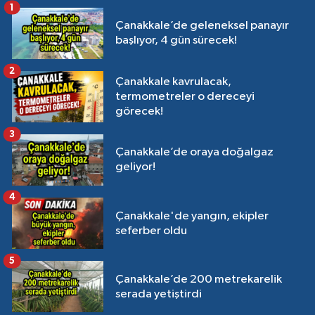
1
Çanakkale’de geleneksel panayır
başlıyor, 4 gün sürecek!
2
Çanakkale kavrulacak,
termometreler o dereceyi
görecek!
3
Çanakkale’de oraya doğalgaz
geliyor!
4
Çanakkale'de yangın, ekipler
seferber oldu
5
Çanakkale’de 200 metrekarelik
serada yetiştirdi