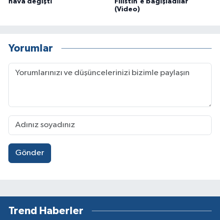
hava değişti
Filistin'e bağışladılar
(Video)
Yorumlar
Gönder
Trend Haberler