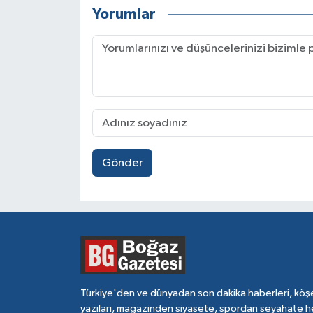
Yorumlar
Gönder
Türkiye'den ve dünyadan son dakika haberleri, köş
yazıları, magazinden siyasete, spordan seyahate h