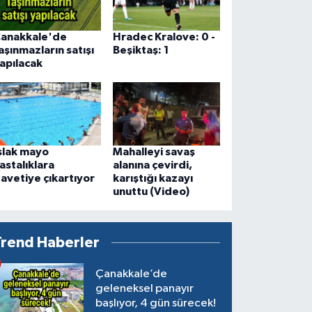
anakkale'de
Hradec Kralove: 0 -
aşınmazların satışı
Beşiktaş: 1
apılacak
slak mayo
Mahalleyi savaş
astalıklara
alanına çevirdi,
avetiye çıkartıyor
karıştığı kazayı
unuttu (Video)
Trend Haberler
Çanakkale’de
geleneksel panayır
başlıyor, 4 gün sürecek!