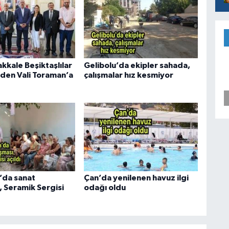
kkale Beşiktaşlılar
Gelibolu’da ekipler sahada,
den Vali Toraman’a
çalışmalar hız kesmiyor
’da sanat
Çan’da yenilenen havuz ilgi
, Seramik Sergisi
odağı oldu