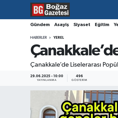
Asayiş
Hava Durumu
Gündem
Asayiş
Siyaset
Eğitim
Y
Eğitim
Trafik Durumu
HABERLER
YEREL
Çanakkale’de
Ekonomi
Süper Lig Puan Durumu ve Fikstür
Gündem
Tüm Manşetler
Çanakkale’de Liselerarası Popül
Kültür ve Sanat
Son Dakika Haberleri
29.06.2025 - 10:00
496
YAYINLANMA
GÖSTERIM
Magazin
Haber Arşivi
Resmi İlanlar
Sağlık