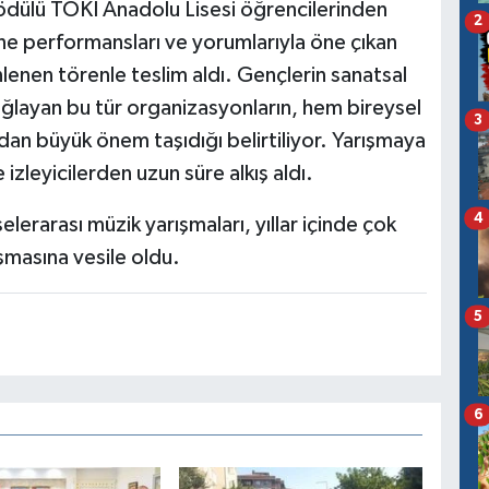
ödülü TOKİ Anadolu Lisesi öğrencilerinden
2
e performansları ve yorumlarıyla öne çıkan
enen törenle teslim aldı. Gençlerin sanatsal
ağlayan bu tür organizasyonların, hem bireysel
3
dan büyük önem taşıdığı belirtiliyor. Yarışmaya
 izleyicilerden uzun süre alkış aldı.
4
lerarası müzik yarışmaları, yıllar içinde çok
masına vesile oldu.
5
6