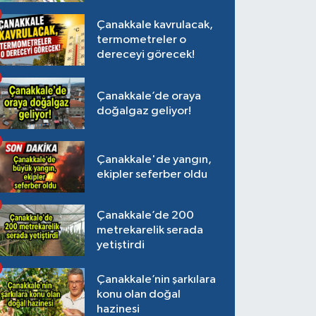
Çanakkale kavrulacak,
termometreler o
dereceyi görecek!
Çanakkale’de oraya
doğalgaz geliyor!
Çanakkale'de yangın,
ekipler seferber oldu
Çanakkale’de 200
metrekarelik serada
yetiştirdi
Çanakkale’nin şarkılara
konu olan doğal
hazinesi