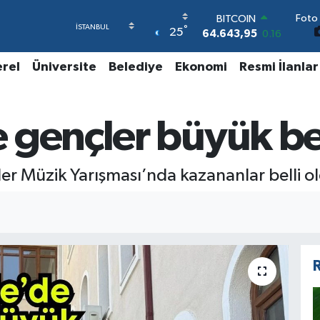
64.643,95
0.16
Foto 
DOLAR
°
25
47,6006
0.06
EURO
erel
Üniversite
Belediye
Ekonomi
Resmi İlanlar
55,0250
0.02
STERLİN
64,2398
0.2
GRAM ALTIN
 gençler büyük be
6500.87
0.12
BİST100
13.799
70
er Müzik Yarışması’nda kazananlar belli o
R