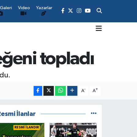
Galeri
Video
Yazarlar
ğeni topladı
ldu.
-
+
A
A
esmi İlanlar
RESMİ İLANDIR