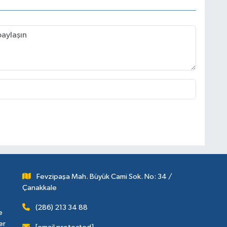
Fevzipaşa Mah. Büyük Cami Sok. No: 34 /
Çanakkale
(286) 213 34 88
e
er