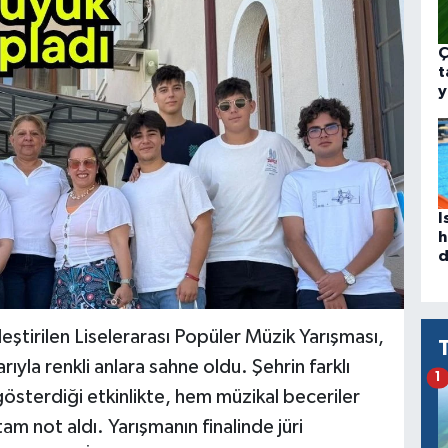
Ç
t
y
I
h
d
ştirilen Liselerarası Popüler Müzik Yarışması,
yla renkli anlara sahne oldu. Şehrin farklı
1
gösterdiği etkinlikte, hem müzikal beceriler
am not aldı. Yarışmanın finalinde jüri