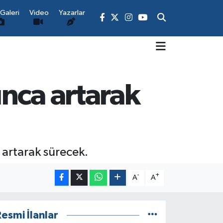
Galeri
Video
Yazarlar
nca artarak
 artarak sürecek.
-
+
A
A
esmi İlanlar