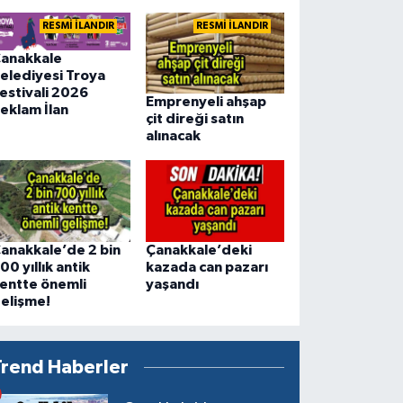
RESMİ İLANDIR
RESMİ İLANDIR
anakkale
elediyesi Troya
estivali 2026
Emprenyeli ahşap
eklam İlan
çit direği satın
alınacak
anakkale’de 2 bin
Çanakkale’deki
00 yıllık antik
kazada can pazarı
entte önemli
yaşandı
elişme!
Trend Haberler