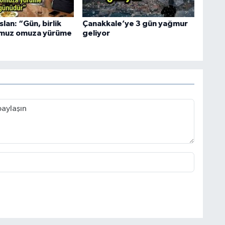
lan: “Gün, birlik
Çanakkale’ye 3 gün yağmur
omuz omuza yürüme
geliyor