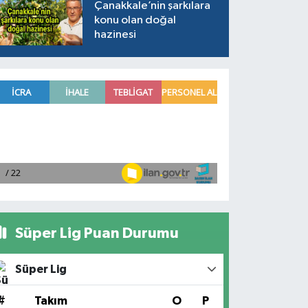
Çanakkale’nin şarkılara
konu olan doğal
hazinesi
Süper Lig Puan Durumu
Süper Lig
#
Takım
O
P