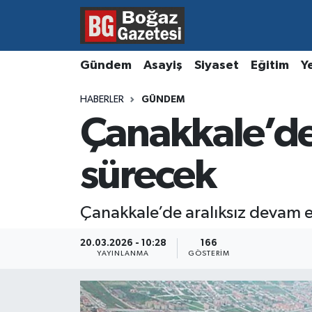
Asayiş
Hava Durumu
Gündem
Asayiş
Siyaset
Eğitim
Y
Eğitim
Trafik Durumu
HABERLER
GÜNDEM
Çanakkale’de
Ekonomi
Süper Lig Puan Durumu ve Fikstür
Gündem
Tüm Manşetler
sürecek
Kültür ve Sanat
Son Dakika Haberleri
Çanakkale’de aralıksız devam e
Magazin
Haber Arşivi
20.03.2026 - 10:28
166
YAYINLANMA
GÖSTERIM
Resmi İlanlar
Sağlık