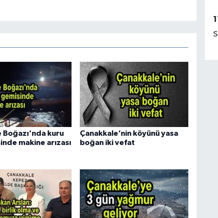
1
S
 Boğazı'nda kuru
Çanakkale’nin köyünü yasa
inde makine arızası
boğan iki vefat