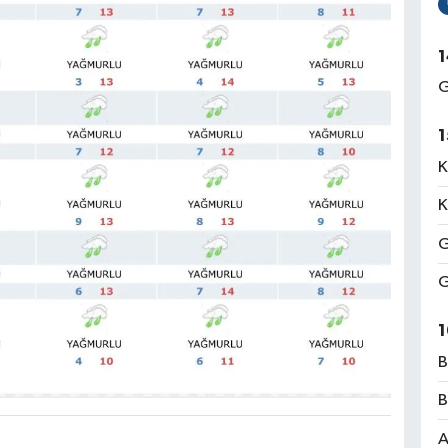
1
G
1
K
K
G
G
1
B
B
A