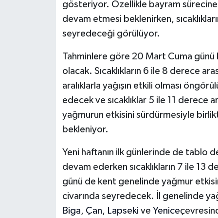
gösteriyor. Özellikle bayram sürecine
devam etmesi beklenirken, sıcaklıkları
seyredeceği görülüyor.
Tahminlere göre 20 Mart Cuma günü k
olacak. Sıcaklıkların 6 ile 8 derece a
aralıklarla yağışın etkili olması öngö
edecek ve sıcaklıklar 5 ile 11 derece
yağmurun etkisini sürdürmesiyle birlikt
bekleniyor.
Yeni haftanın ilk günlerinde de tablo 
devam ederken sıcaklıkların 7 ile 13 d
günü de kent genelinde yağmur etkisini
civarında seyredecek. İl genelinde yağ
Biga
,
Çan
,
Lapseki
ve
Yenice
çevresind