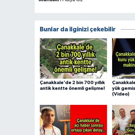
Bunlar da ilginizi çekebilir
Çanakkale’de 2 bin 700 yıllık
Çanakkale
antik kentte önemli gelişme!
yük gemis
(Video)