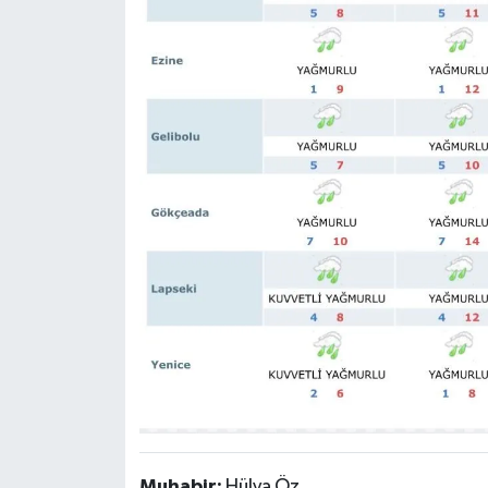
Muhabir:
Hülya Öz