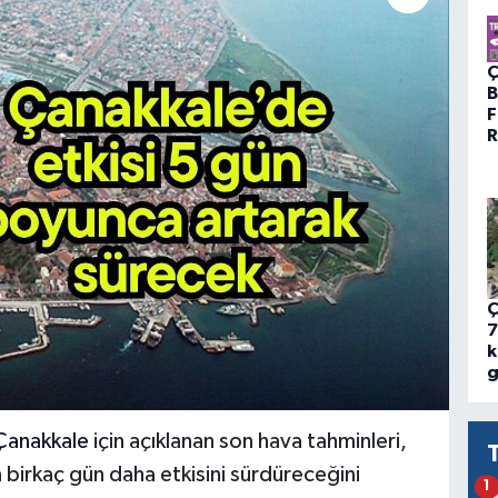
Ç
B
F
R
Ç
7
k
g
Çanakkale
için açıklanan son hava tahminleri,
n birkaç gün daha etkisini sürdüreceğini
1