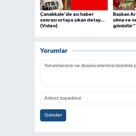
Çanakkale’de acı haber
Başkan Ars
sonrası ortaya çıkan detay...
olma ve 
(Video)
günüdür”
Yorumlar
Gönder