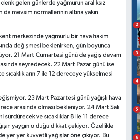
 denk gelen günlerde yağmurun aralıksız
n da mevsim normallerinin altına yakın
2
ent merkezinde yağmurlu bir hava hakim
rasında değişmesi beklenirken, gün boyunca
3
rülüyor. 21 Mart Cumartesi günü de yağış devam
 arasında seyredecek. 22 Mart Pazar günü ise
e sıcaklıkların 7 ile 12 dereceye yükselmesi
4
değişmiyor. 23 Mart Pazartesi günü yağışlı hava
erece arasında olması bekleniyor. 24 Mart Salı
5
 sürdürecek ve sıcaklıklar 8 ile 11 derece
ışın yaygın olduğu dikkat çekiyor. Özellikle
e yer yer kuvvetli yağışlar öne çıkıyor. Bu
6