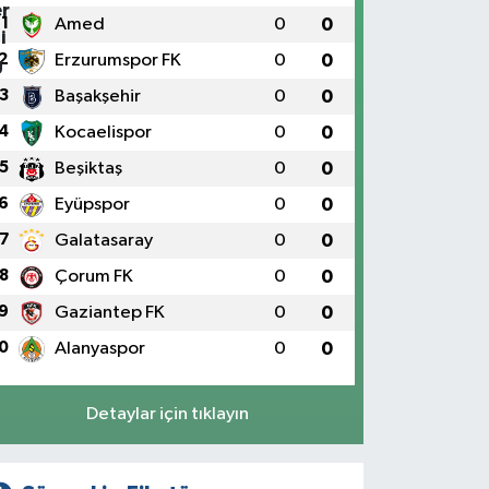
1
Amed
0
0
2
Erzurumspor FK
0
0
3
Başakşehir
0
0
4
Kocaelispor
0
0
5
Beşiktaş
0
0
6
Eyüpspor
0
0
7
Galatasaray
0
0
8
Çorum FK
0
0
9
Gaziantep FK
0
0
0
Alanyaspor
0
0
Detaylar için tıklayın