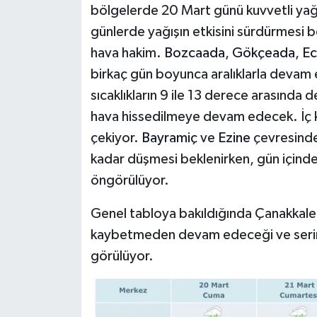
bölgelerde 20 Mart günü kuvvetli yağm
günlerde yağışın etkisini sürdürmesi b
hava hakim.
Bozcaada
,
Gökçeada
,
Ec
birkaç gün boyunca aralıklarla devam 
sıcaklıkların 9 ile 13 derece arasında 
hava hissedilmeye devam edecek. İç ke
çekiyor.
Bayramiç
ve
Ezine
çevresinde 
kadar düşmesi beklenirken, gün içinde
öngörülüyor.
Genel tabloya bakıldığında Çanakkal
kaybetmeden devam edeceği ve serin 
görülüyor.