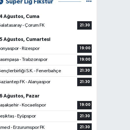
Süper Lig Fikstür
4 Ağustos, Cuma
alatasaray - Çorum FK
21:30
5 Ağustos, Cumartesi
onyaspor - Rizespor
19:00
asımpaşa - Trabzonspor
19:00
ençlerbirliği S.K. - Fenerbahçe
21:30
aziantep FK - Alanyaspor
21:30
6 Ağustos, Pazar
aşakşehir - Kocaelispor
19:00
eşiktaş - Eyüpspor
21:30
med - Erzurumspor FK
21:30