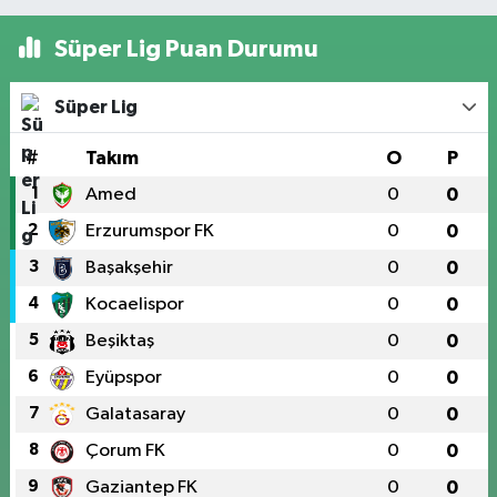
Süper Lig Puan Durumu
Süper Lig
#
Takım
O
P
1
Amed
0
0
2
Erzurumspor FK
0
0
3
Başakşehir
0
0
4
Kocaelispor
0
0
5
Beşiktaş
0
0
6
Eyüpspor
0
0
7
Galatasaray
0
0
8
Çorum FK
0
0
9
Gaziantep FK
0
0