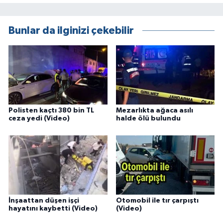
Bunlar da ilginizi çekebilir
Polisten kaçtı 380 bin TL
Mezarlıkta ağaca asılı
ceza yedi (Video)
halde ölü bulundu
İnşaattan düşen işçi
Otomobil ile tır çarpıştı
hayatını kaybetti (Video)
(Video)