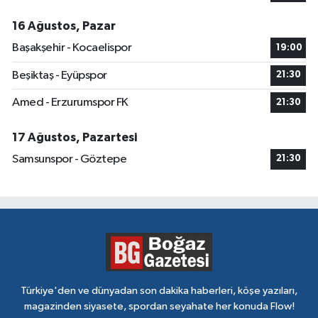
16 Ağustos, Pazar
Başakşehir - Kocaelispor
19:00
Beşiktaş - Eyüpspor
21:30
Amed - Erzurumspor FK
21:30
17 Ağustos, Pazartesi
Samsunspor - Göztepe
21:30
Türkiye'den ve dünyadan son dakika haberleri, köşe yazıları,
magazinden siyasete, spordan seyahate her konuda Flow!