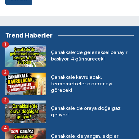
Trend Haberler
1
Çanakkale’de geleneksel panayır
başlıyor, 4 gün sürecek!
2
Çanakkale kavrulacak,
termometreler o dereceyi
görecek!
3
Çanakkale’de oraya doğalgaz
geliyor!
4
Çanakkale'de yangın, ekipler