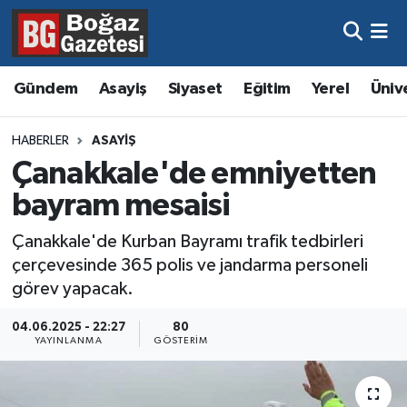
Asayiş
Hava Durumu
Gündem
Asayiş
Siyaset
Eğitim
Yerel
Üniv
Eğitim
Trafik Durumu
HABERLER
ASAYIŞ
Ekonomi
Süper Lig Puan Durumu ve Fikstür
Çanakkale'de emniyetten
bayram mesaisi
Gündem
Tüm Manşetler
Çanakkale'de Kurban Bayramı trafik tedbirleri
Kültür ve Sanat
Son Dakika Haberleri
çerçevesinde 365 polis ve jandarma personeli
görev yapacak.
Magazin
Haber Arşivi
04.06.2025 - 22:27
80
YAYINLANMA
GÖSTERIM
Resmi İlanlar
Sağlık