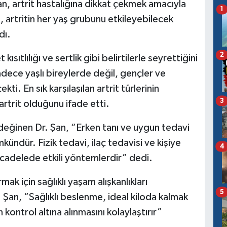
n, artrit hastalığına dikkat çekmek amacıyla
1
 artritin her yaş grubunu etkileyebilecek
dı.
2
kısıtlılığı ve sertlik gibi belirtilerle seyrettiğini
adece yaşlı bireylerde değil, gençler ve
ti. En sık karşılaşılan artrit türlerinin
3
rtrit olduğunu ifade etti.
değinen Dr. Şan, “Erken tanı ve uygun tedavi
ndür. Fizik tedavi, ilaç tedavisi ve kişiye
4
ücadelede etkili yöntemlerdir” dedi.
rmak için sağlıklı yaşam alışkanlıkları
5
. Şan, “Sağlıklı beslenme, ideal kiloda kalmak
kontrol altına alınmasını kolaylaştırır”