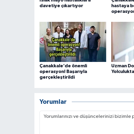
davetiye çıkartıyor
hastaya b
operasyo
Çanakkale’de önemli
Uzman Dok
operasyon! Başarıyla
Yolculukta 
gerçekleştirildi
Yorumlar