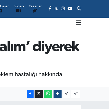
Galeri
Video
Yazarlar
alım’ diyerek
eklem hastalığı hakkında
-
+
A
A