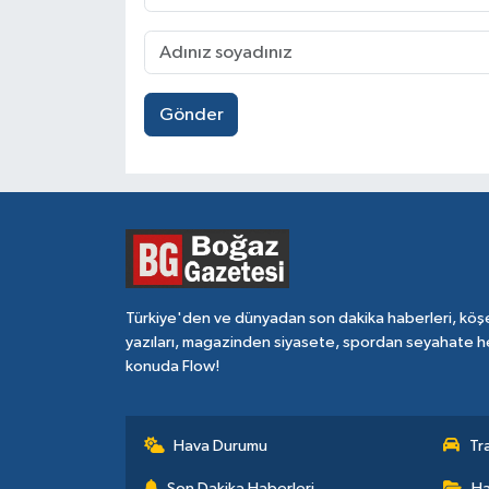
Gönder
Türkiye'den ve dünyadan son dakika haberleri, köş
yazıları, magazinden siyasete, spordan seyahate h
konuda Flow!
Hava Durumu
Tr
Son Dakika Haberleri
Ha