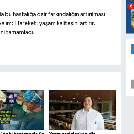
6
bu hastalığa dair farkındalığın artırılması
lım: Hareket, yaşam kalitesini artırır.
rini tamamladı.
’deki hastanede üç
Yazın serinlerken diş