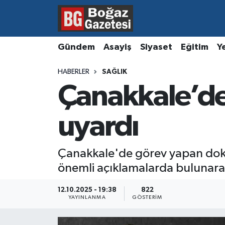
Asayiş
Hava Durumu
Gündem
Asayiş
Siyaset
Eğitim
Y
Eğitim
Trafik Durumu
HABERLER
SAĞLIK
Çanakkale’de
Ekonomi
Süper Lig Puan Durumu ve Fikstür
Gündem
Tüm Manşetler
uyardı
Kültür ve Sanat
Son Dakika Haberleri
Çanakkale'de görev yapan dokto
önemli açıklamalarda bulunara
Magazin
Haber Arşivi
12.10.2025 - 19:38
822
Resmi İlanlar
YAYINLANMA
GÖSTERIM
Sağlık