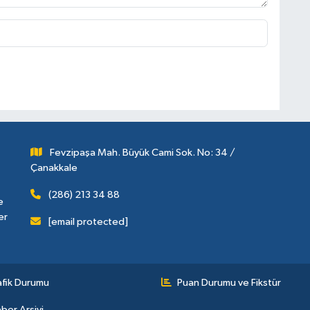
Fevzipaşa Mah. Büyük Cami Sok. No: 34 /
Çanakkale
(286) 213 34 88
e
er
[email protected]
afik Durumu
Puan Durumu ve Fikstür
ber Arşivi