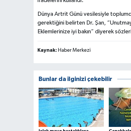
ifadelerini kullandı.
Dünya Artrit Günü vesilesiyle toplumda 
gerektiğini belirten Dr. Şan, “Unutmaya
Eklemlerinize iyi bakın” diyerek sözle
Kaynak:
Haber Merkezi
Bunlar da ilginizi çekebilir
Islak mayo hastalıklara
Çanakkale