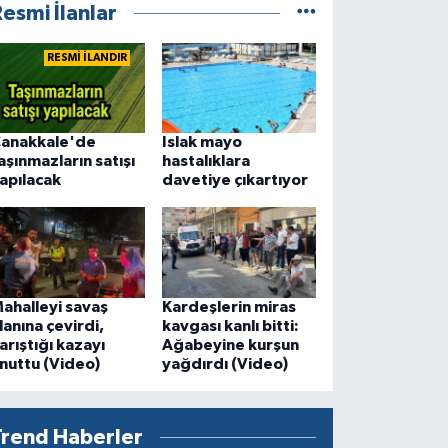
esmi İlanlar
RESMİ İLANDIR
anakkale'de
Islak mayo
aşınmazların satışı
hastalıklara
apılacak
davetiye çıkartıyor
ahalleyi savaş
Kardeşlerin miras
lanına çevirdi,
kavgası kanlı bitti:
arıştığı kazayı
Ağabeyine kurşun
nuttu (Video)
yağdırdı (Video)
Trend Haberler