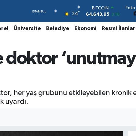
Foto 
BITCOIN
°
34
64.643,95
0.16
DOLAR
47,6006
0.06
erel
Üniversite
Belediye
Ekonomi
Resmi İlanlar
EURO
55,0250
0.02
STERLİN
 doktor ‘unutmay
64,2398
0.2
GRAM ALTIN
6500.87
0.12
BİST100
13.799
70
r, her yaş grubunu etkileyebilen kronik 
k uyardı.