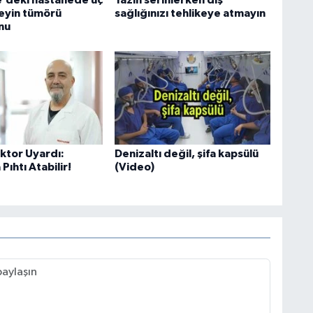
eyin tümörü
sağlığınızı tehlikeye atmayın
nu
tor Uyardı:
Denizaltı değil, şifa kapsülü
Pıhtı Atabilir!
(Video)