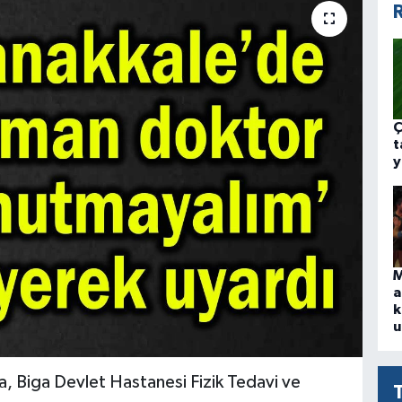
R
Ç
t
y
M
a
k
u
, Biga Devlet Hastanesi Fizik Tedavi ve