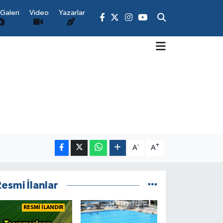
Galeri
Video
Yazarlar
-
+
A
A
esmi İlanlar
RESMİ İLANDIR