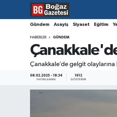
Asayiş
Hava Durumu
Gündem
Asayiş
Siyaset
Eğitim
Y
Eğitim
Trafik Durumu
HABERLER
GÜNDEM
Çanakkale'de
Ekonomi
Süper Lig Puan Durumu ve Fikstür
Gündem
Tüm Manşetler
Çanakkale’de gelgit olaylarına b
Kültür ve Sanat
Son Dakika Haberleri
08.02.2025 - 18:34
1612
YAYINLANMA
GÖSTERIM
Magazin
Haber Arşivi
Resmi İlanlar
Sağlık