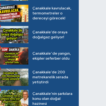
Çanakkale kavrulacak,
termometreler o
dereceyi görecek!
Çanakkale’de oraya
doğalgaz geliyor!
Çanakkale'de yangın,
ekipler seferber oldu
Çanakkale’de 200
metrekarelik serada
yetiştirdi
Çanakkale’nin şarkılara
konu olan doğal
hazinesi