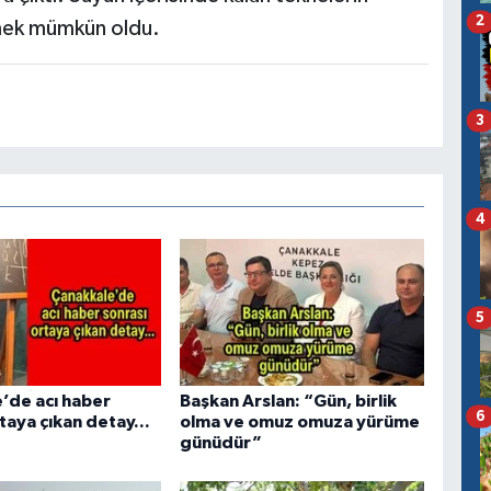
2
lmek mümkün oldu.
3
4
5
’de acı haber
Başkan Arslan: “Gün, birlik
6
taya çıkan detay...
olma ve omuz omuza yürüme
günüdür”