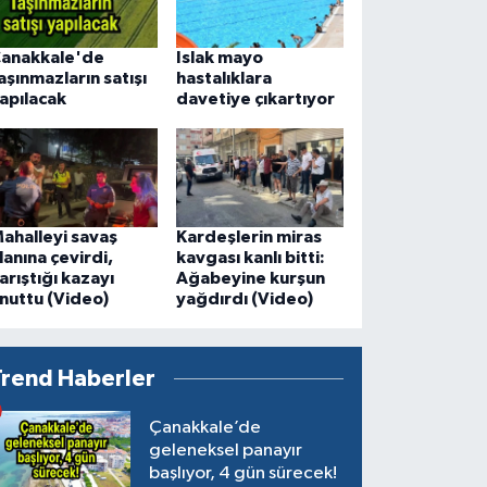
anakkale'de
Islak mayo
aşınmazların satışı
hastalıklara
apılacak
davetiye çıkartıyor
ahalleyi savaş
Kardeşlerin miras
lanına çevirdi,
kavgası kanlı bitti:
arıştığı kazayı
Ağabeyine kurşun
nuttu (Video)
yağdırdı (Video)
Trend Haberler
Çanakkale’de
geleneksel panayır
başlıyor, 4 gün sürecek!