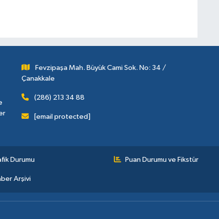
Fevzipaşa Mah. Büyük Cami Sok. No: 34 /
Çanakkale
(286) 213 34 88
e
er
[email protected]
afik Durumu
Puan Durumu ve Fikstür
ber Arşivi