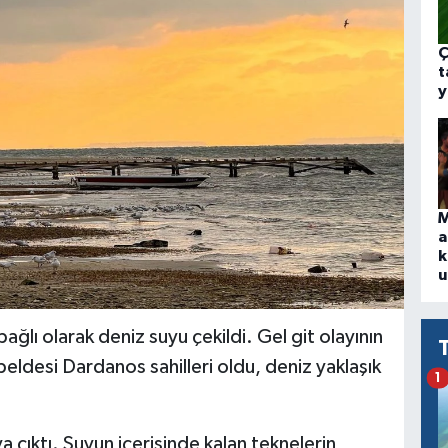
Ç
t
y
M
a
k
u
ğlı olarak deniz suyu çekildi. Gel git olayının
 beldesi Dardanos sahilleri oldu, deniz yaklaşık
1
 çıktı. Suyun içerisinde kalan teknelerin