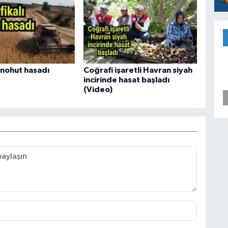
ı nohut hasadı
Coğrafi işaretli Havran siyah
incirinde hasat başladı
(Video)