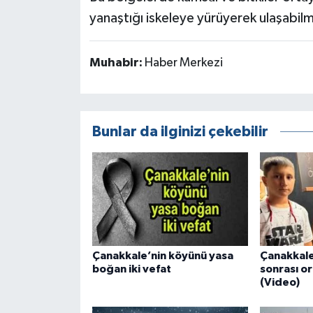
yanaştığı iskeleye yürüyerek ulaşabi
Muhabir:
Haber Merkezi
Bunlar da ilginizi çekebilir
Çanakkale’nin köyünü yasa
Çanakkale
boğan iki vefat
sonrası or
(Video)