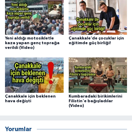
Yeni aldığı motosikletle
Çanakkale’de çocuklar için
kaza yapan genç toprağa
eğitimde güç birliği!
verildi (Video)
Çanakkale için beklenen
Kumbaradaki birikimlerini
hava değişti
Filistin'e bağışladılar
(Video)
Yorumlar