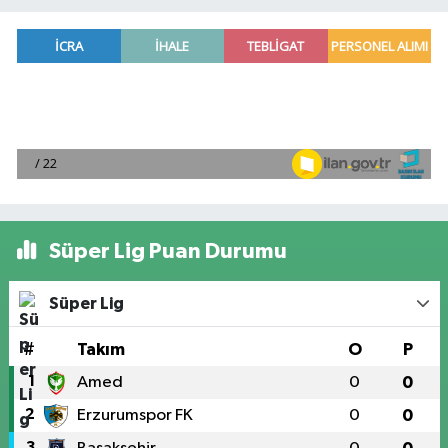
Süper Lig Puan Durumu
Süper Lig
#
Takım
O
P
1
Amed
0
0
2
Erzurumspor FK
0
0
3