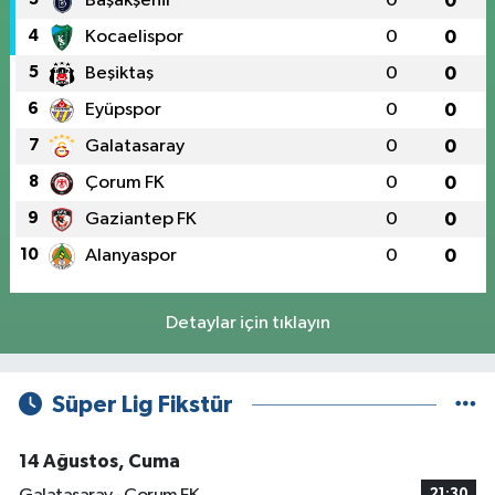
Başakşehir
0
0
4
Kocaelispor
0
0
5
Beşiktaş
0
0
6
Eyüpspor
0
0
7
Galatasaray
0
0
8
Çorum FK
0
0
9
Gaziantep FK
0
0
10
Alanyaspor
0
0
Detaylar için tıklayın
Süper Lig Fikstür
14 Ağustos, Cuma
21:30