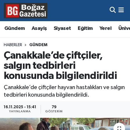
Asayiş
Hava Durumu
Gündem
Asayiş
Siyaset
Eğitim
Yerel
Üniv
Eğitim
Trafik Durumu
HABERLER
GÜNDEM
Ekonomi
Süper Lig Puan Durumu ve Fikstür
Çanakkale’de çiftçiler,
salgın tedbirleri
Gündem
Tüm Manşetler
konusunda bilgilendirildi
Kültür ve Sanat
Son Dakika Haberleri
Çanakkale’de çiftçiler hayvan hastalıkları ve salgın
tedbirleri konusunda bilgilendirildi.
Magazin
Haber Arşivi
16.11.2025 - 15:41
79
Resmi İlanlar
YAYINLANMA
GÖSTERIM
Sağlık