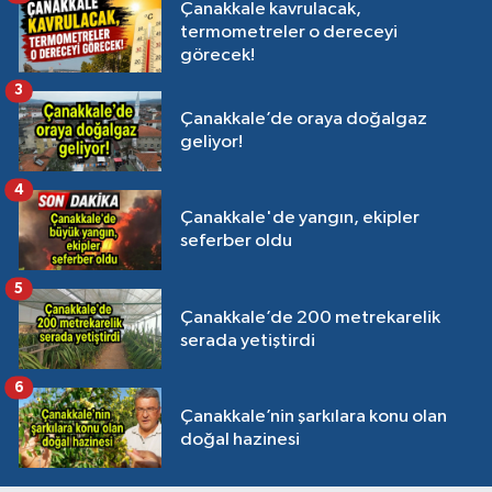
Çanakkale kavrulacak,
termometreler o dereceyi
görecek!
3
Çanakkale’de oraya doğalgaz
geliyor!
4
Çanakkale'de yangın, ekipler
seferber oldu
5
Çanakkale’de 200 metrekarelik
serada yetiştirdi
6
Çanakkale’nin şarkılara konu olan
doğal hazinesi