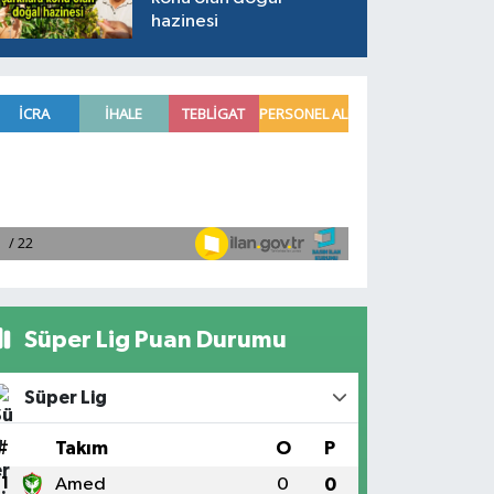
hazinesi
Süper Lig Puan Durumu
Süper Lig
#
Takım
O
P
1
Amed
0
0