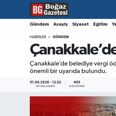
Asayiş
Hava Durumu
Gündem
Asayiş
Siyaset
Eğitim
Y
Eğitim
Trafik Durumu
HABERLER
GÜNDEM
Çanakkale’de
Ekonomi
Süper Lig Puan Durumu ve Fikstür
Gündem
Tüm Manşetler
Çanakkale’de belediye vergi öd
önemli bir uyarıda bulundu.
Kültür ve Sanat
Son Dakika Haberleri
01.06.2026 - 12:52
465
Magazin
Haber Arşivi
YAYINLANMA
GÖSTERIM
Resmi İlanlar
Sağlık