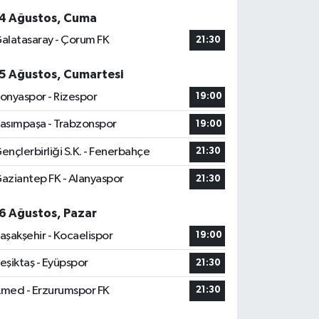
4 Ağustos, Cuma
alatasaray - Çorum FK
21:30
5 Ağustos, Cumartesi
onyaspor - Rizespor
19:00
asımpaşa - Trabzonspor
19:00
ençlerbirliği S.K. - Fenerbahçe
21:30
aziantep FK - Alanyaspor
21:30
6 Ağustos, Pazar
aşakşehir - Kocaelispor
19:00
eşiktaş - Eyüpspor
21:30
med - Erzurumspor FK
21:30