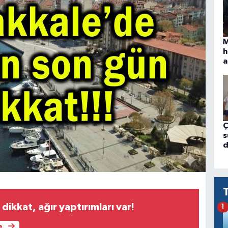
M
h
a
Ç
s
d
 dikkat, ağır yaptırımları var!
1
e