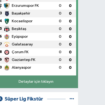
2
Erzurumspor FK
0
0
3
Başakşehir
0
0
4
Kocaelispor
0
0
5
Beşiktaş
0
0
6
Eyüpspor
0
0
7
Galatasaray
0
0
8
Çorum FK
0
0
9
Gaziantep FK
0
0
0
Alanyaspor
0
0
Detaylar için tıklayın
Süper Lig Fikstür