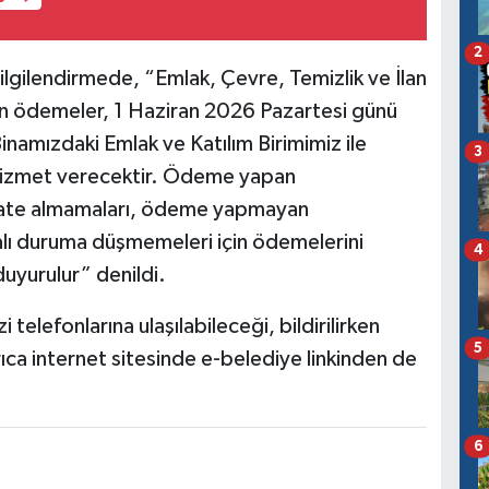
2
ilgilendirmede, “Emlak, Çevre, Temizlik ve İlan
işkin ödemeler, 1 Haziran 2026 Pazartesi günü
inamızdaki Emlak ve Katılım Birimimiz ile
3
hizmet verecektir. Ödeme yapan
kkate almamaları, ödeme yapmayan
alı duruma düşmemeleri için ödemelerini
4
uyurulur” denildi.
 telefonlarına ulaşılabileceği, bildirilirken
5
ıca internet sitesinde e-belediye linkinden de
6