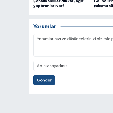
Çanakkaleliler dikkat, ağır
Gelibolu'
yaptırımları var!
çalışma s
Yorumlar
Gönder