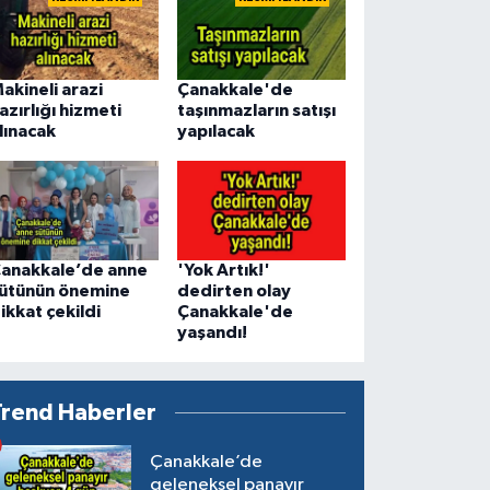
akineli arazi
Çanakkale'de
azırlığı hizmeti
taşınmazların satışı
lınacak
yapılacak
anakkale’de anne
'Yok Artık!'
ütünün önemine
dedirten olay
ikkat çekildi
Çanakkale'de
yaşandı!
Trend Haberler
Çanakkale’de
geleneksel panayır