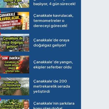
başlıyor, 4 gün sürecek!
Çanakkale kavrulacak,
termometreler o
dereceyi görecek!
Çanakkale’de oraya
doğalgaz geliyor!
Çanakkale'de yangın,
ekipler seferber oldu
Çanakkale’de 200
metrekarelik serada
yetiştirdi
Çanakkale’nin şarkılara
konu olan doğal