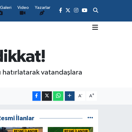
Galeri
Video
Yazarlar
ikkat!
 hatırlatarak vatandaşlara
-
+
A
A
esmi İlanlar
RESMİ İLANDIR
RESMİ İLANDIR