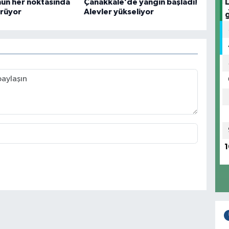
nun her noktasında
Çanakkale’de yangın başladı!
ürüyor
Alevler yükseliyor
1