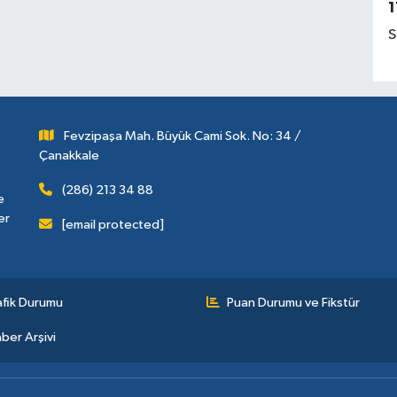
1
S
Fevzipaşa Mah. Büyük Cami Sok. No: 34 /
Çanakkale
(286) 213 34 88
e
er
[email protected]
afik Durumu
Puan Durumu ve Fikstür
ber Arşivi