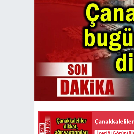
Çanakkaleliler
İçeriği Görüntül